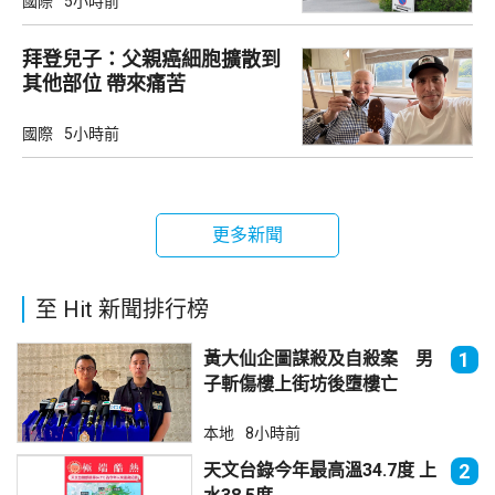
國際
5小時前
拜登兒子：父親癌細胞擴散到
其他部位 帶來痛苦
國際
5小時前
更多新聞
至 Hit 新聞排行榜
黃大仙企圖謀殺及自殺案 男
1
子斬傷樓上街坊後墮樓亡
本地
8小時前
天文台錄今年最高溫34.7度 上
2