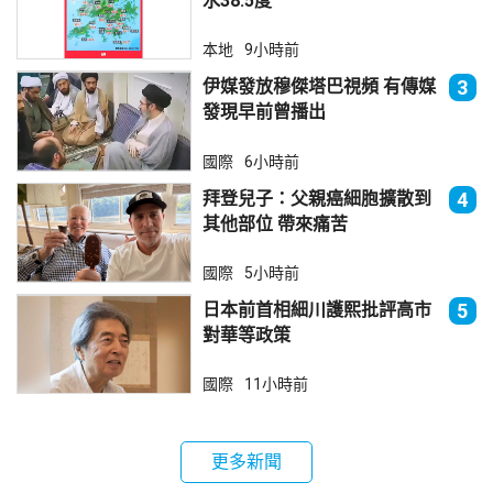
水38.5度
本地
9小時前
伊媒發放穆傑塔巴視頻 有傳媒
3
發現早前曾播出
國際
6小時前
拜登兒子：父親癌細胞擴散到
4
其他部位 帶來痛苦
國際
5小時前
日本前首相細川護熙批評高市
5
對華等政策
國際
11小時前
更多新聞