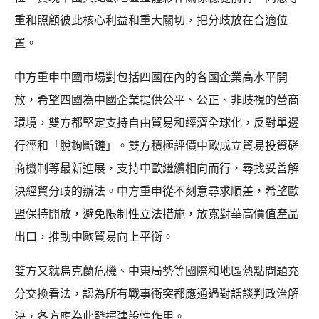
重和照顧彼此核心利益和重大關切，把分歧放在合適位
置。
中方重申中國市場對包括四國在內的各國企業高水平開
放，希望四國為中國企業提供公平、公正、非歧視的營商
環境，雙方都堅定支持自由貿易和經濟全球化，反對單邊
行徑和「脫鉤斷鏈」。雙方積極評價中歐成立貿易投資磋
商機制等最新進展，支持中歐繼續相向而行，尋找妥善解
決經貿分歧的辦法。中方重申從不刻意尋求順差，希望歐
盟保持開放，避免限制性立法措施，放寬對華高價值產品
出口，推動中歐貿易向上平衡。
雙方又就烏克蘭危機、中東局勢等國際和地區熱點問題充
分交換看法，認為所有戰事衝突都應通過對話談判政治解
決，各方應為此發揮建設性作用。