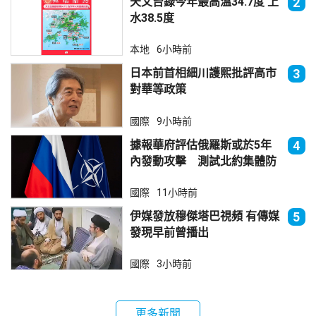
天文台錄今年最高溫34.7度 上
2
水38.5度
本地
6小時前
日本前首相細川護熙批評高市
3
對華等政策
國際
9小時前
據報華府評估俄羅斯或於5年
4
內發動攻擊 測試北約集體防
禦
國際
11小時前
伊媒發放穆傑塔巴視頻 有傳媒
5
發現早前曾播出
國際
3小時前
更多新聞