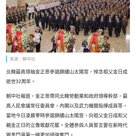
來源：朝中社
北韓最高領袖金正恩參謁錦繡山太陽宮，悼念祖父金日成
逝世32周年。
朝中社報道，金正恩帶同北韓勞動黨和政府領導幹部，最
高人民會議常任委員會，內閣以及武力機關指揮成員等，
當地今日凌晨零時參謁錦繡山太陽宮，向祖父金日成和父
親金正日的立像敬獻花籃。全體參與人員誓言要在新時代
變革鬥爭第一線更加頑強奮鬥。