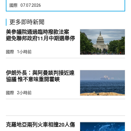
國際
07.07.2026
更多即時新聞
美參議院通過臨時撥款法案
避免聯邦政府11月中期選舉停
擺
國際
1小時前
伊朗外長：與阿曼談判接近達
協議 惟不意味重開霍峽
國際
2小時前
克羅地亞兩列火車相撞20人傷