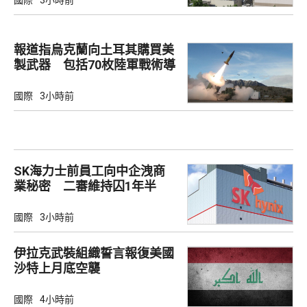
報道指烏克蘭向土耳其購買美
製武器 包括70枚陸軍戰術導
彈
國際
3小時前
SK海力士前員工向中企洩商
業秘密 二審維持囚1年半
國際
3小時前
伊拉克武裝組織誓言報復美國
沙特上月底空襲
國際
4小時前