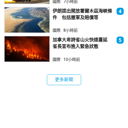
國際
7小時前
伊朗提出開放霍爾木茲海峽條
4
件 包括撤軍及賠償等
國際
8小時前
加拿大卑詩省山火快速蔓延
5
省長宣布進入緊急狀態
國際
10小時前
更多新聞