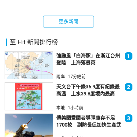
更多新聞
至 Hit 新聞排行榜
強颱風「白海豚」在浙江台州
1
登陸 上海落暴雨
兩岸
17分鐘前
天文台下午錄36.9度有紀錄最
2
高溫 上水39.8度境內最高
本地
1小時前
傳美國愛國者導彈庫存不足
3
1700枚 副防長促加快生產武
器