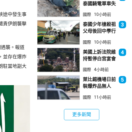
泰國騎電單車失
控墮崖 1死1
峽途中發生事
國際
10小時前
傷
譴責伊朗襲擊
泰國少年槍殺祖
3
父母後回中學行
兇 累計最少8
國際
10小時前
死23傷
間遇襲。報道
美國上訴法院維
4
，並存在爆炸
持暫停白宮宴會
廳項目
朗駐當地副大
國際
4小時前
萊比錫機場日前
5
裝爆炸品無人
機 由一名司機
國際
11小時前
發現再踢落
更多新聞