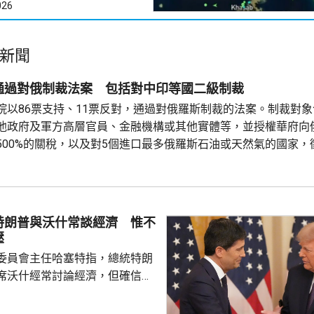
026
新聞
通過對俄制裁法案 包括對中印等國二級制裁
院以86票支持、11票反對，通過對俄羅斯制裁的法案。制裁對
他政府及軍方高層官員、金融機構或其他實體等，並授權華府向
500%的關稅，以及對5個進口最多俄羅斯石油或天然氣的國家，
，包括中國和印度等，但總統在符合國家利益的情況下可作出豁免
獲通過後再交總統特朗普簽署生效。 烏克蘭表示歡迎和感謝。總統澤
特朗普與沃什常談經濟 惟不
壓
委員會主任哈塞特指，總統特朗
席沃什經常討論經濟，但確信特
局的獨立性，不會就利率決定向
塞特接受彭博電視訪問時指，沃