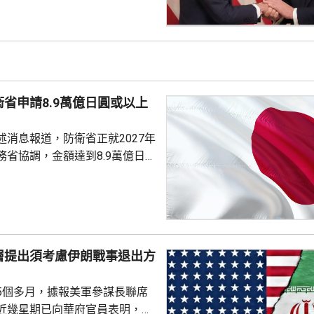
期以來關係非常密切，一直會討
道指，以往總統與聯儲局主席較少
朗普與沃什不時通電話屬不常
疑特朗普可能試圖影響聯儲局決
顯示，沃什6月沒與特朗普通話
省申請8.9萬億日圓或以上
與財長貝森特進行三次早餐
述消息報道，防衛省正就2027年
務省協調，金額達到8.9萬億日
部份項目未確定具體金額，加上
，會包括《防衛力整備計畫》等
的修訂內容，實際數字可能會進
官員預料可能會達到10萬億日圓
層提出須考慮伊朗戰事退出方
戰方式，包括大量採購攔截無人
指揮系統引入人工智能技術等。
5個多月，據報美軍參謀長聯席
點，是部署用於...
近幾星期已向華府官員表明，單