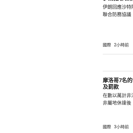
央司令部公布
伊朗回應沙特
封鎖以來，合共
聯合防務協議
伊朗議會的國
雷扎伊在社交
單方面榨取，
果改變政策，就
國際
2小時前
及以色列二月
特及區內其他
據沙特與土耳
議，如果三國中
摩洛哥7名
及罰款
在數以萬計非
非屬地休達後
動。在摩洛哥
移民，被判監禁
元。 摩洛哥法院公布，這7名司機的無許可證
國際
3小時前
的情況下，駕