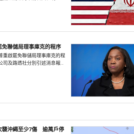
力量不能達到總統特朗普的目
級軍事行動的方案亦可能有反效
須有退出戰事的方案。 美國有
消息指，凱恩曾與副總統萬斯、
和中情局拉特克利夫討論有關議
由於空中力量的限制，加上憂慮
罷免聯儲局理事庫克的程序
，影響應對伊朗反擊的能力，凱
普重啟罷免聯儲局理事庫克的程
員都對特朗普提出，原訂上...
公司及路透社分別引述消息報
僚長周三去信庫克，稱有充分理
揭貸款協議中作出虛假陳述，認
成疏忽，令人對她出任聯儲局理
質疑，因此特朗普正考慮撒銷她
要求她在21日內提交書面回覆。
聲明否認指控，強調白宮沒有任
除庫克的職務。 特朗普去年
詐抵押貸款為由，解除庫...
吹襲沖繩至少7傷 逾萬戶停