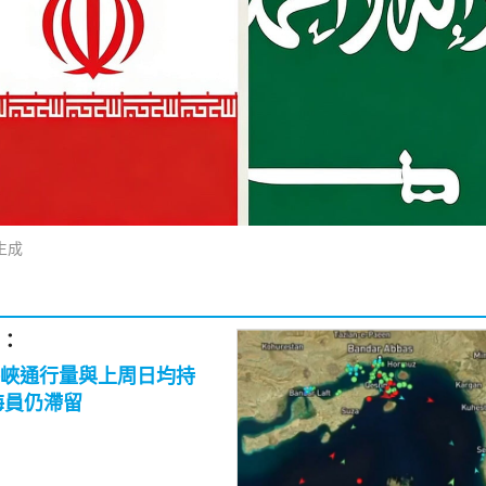
生成
：
峽通行量與上周日均持
0海員仍滯留