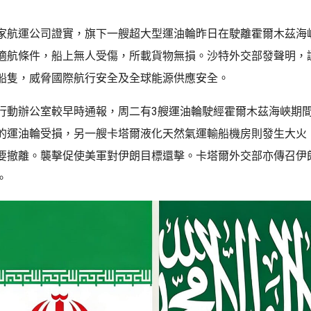
家航運公司證實，旗下一艘超大型運油輪昨日在駛離霍爾木茲海
適航條件，船上無人受傷，所載貨物無損。沙特外交部發聲明，
船隻，威脅國際航行安全及全球能源供應安全。
行動辦公室較早時通報，周二有3艘運油輪駛經霍爾木茲海峽期
的運油輪受損，另一艘卡塔爾液化天然氣運輸船機房則發生大火
要撤離。襲擊促使美軍對伊朗目標還擊。卡塔爾外交部亦傳召伊
。