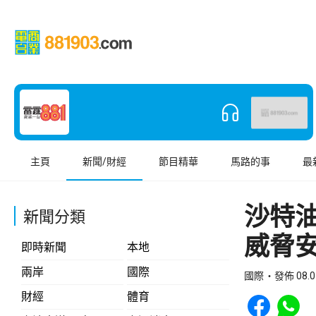
主頁
新聞/財經
節目精華
馬路的事
最
沙特
新聞分類
威脅
即時新聞
本地
兩岸
國際
國際
發佈 08.0
Share to Face
Share t
財經
體育