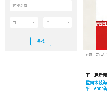
尋找
來源：豆包AI
下一篇新聞
霍爾木茲海
平 600