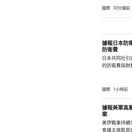
什和特朗普長
國際
33分鐘前
論經濟。 報
互動，因此特
見，令外界質
策。不過日程
據報日本防衛
或會談，只是
防衛費
會，...
日本共同社引
的防衛費與財
圓；由於當中
新一年的預算
三份安保文件
國際
1小時前
一步增加，有
的規模。 報道指，防衛省提出的預算，主要用
據報美軍高
於應對新型作
案
機、為自衛隊
美伊戰事持續
預算的另一個重
會議主席凱恩