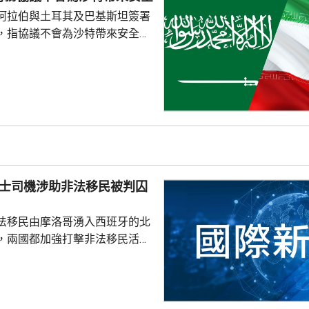
，自上月中恢復對伊朗實施海上
阿拉伯與土耳其及巴基斯坦簽署
令51艘船隻改變航...
，指協議不會為沙特帶來安全。
家安全與外交政策委員會發言人
平台發文，指沙特多年來被美國
仍然未能得到安全，認為沙特如
不必向他人乞求安全。 自美國
底向伊朗採取軍事行動以來，沙
美國盟友多次受到伊朗攻擊。根
其及巴基斯坦簽署的聯合防務協
任何一國遭受武裝攻擊，...
的士司機涉助非法移民被判囚
法移民由摩洛哥湧入西班牙的北
，兩國都加強打擊非法移民活
，有7名的士司機因為協助非法
最多6個月，及罰款1070美
車接載非法移民到邊境城鎮，協