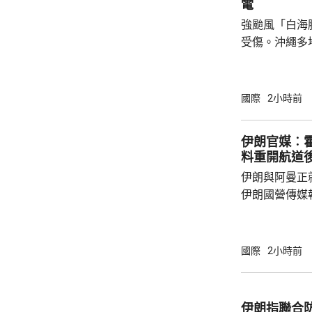
電
強颱風「白海
受傷。沖繩多
民眾被強風吹
施時跌倒受傷
島縣奄美群島
國際
2小時前
航班取消。 「白海豚」威力強大，中心附近最
大風速每小時
伊朗官媒︰
216公里，沖
料重開航道
毫米，預計「
伊朗與阿曼正
影響持續較長
伊朗國營傳媒
框架，正等待更高
員透露，伊朗
料很快會達成
國際
2小時前
恢復商業航運
的海上封鎖。
視乎伊朗履行承
伊朗指聯合