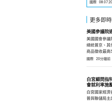
國際
08.07.2
更多即時
美國參議院
美國國會參議
總統普京、其
商品徵收最高
100%關稅
國際
20分鐘前
眾議院表決，
白宮顧問指
會就利率施
白宮國家經濟
普與聯儲局主
朗普尊重聯儲
沃什施壓。哈