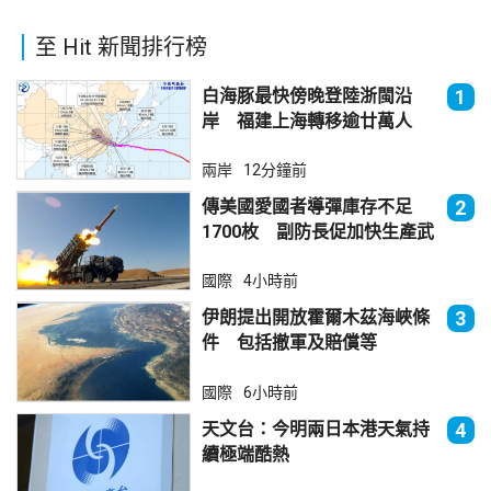
至 Hit 新聞排行榜
白海豚最快傍晚登陸浙閩沿
1
岸 福建上海轉移逾廿萬人
兩岸
12分鐘前
傳美國愛國者導彈庫存不足
2
1700枚 副防長促加快生產武
器
國際
4小時前
伊朗提出開放霍爾木茲海峽條
3
件 包括撤軍及賠償等
國際
6小時前
天文台：今明兩日本港天氣持
4
續極端酷熱