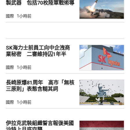
製武器 包括70枚陸軍戰術導
彈
國際
1小時前
SK海力士前員工向中企洩商
業秘密 二審維持囚1年半
國際
1小時前
長崎原爆81周年 高市「無核
三原則」表態含糊其詞
國際
1小時前
伊拉克武裝組織誓言報復美國
沙特上月底空襲