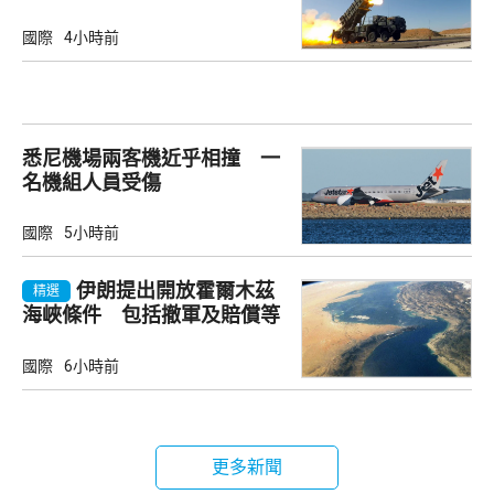
武器
國際
4小時前
悉尼機場兩客機近乎相撞 一
名機組人員受傷
國際
5小時前
伊朗提出開放霍爾木茲
精選
海峽條件 包括撤軍及賠償等
國際
6小時前
更多新聞