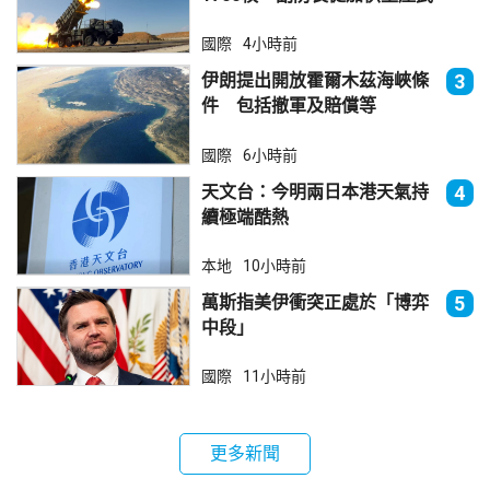
器
國際
4小時前
伊朗提出開放霍爾木茲海峽條
3
件 包括撤軍及賠償等
國際
6小時前
天文台：今明兩日本港天氣持
4
續極端酷熱
本地
10小時前
萬斯指美伊衝突正處於「博弈
5
中段」
國際
11小時前
更多新聞