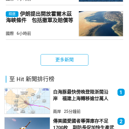
伊朗提出開放霍爾木茲
精選
海峽條件 包括撤軍及賠償等
國際
6小時前
更多新聞
至 Hit 新聞排行榜
白海豚最快傍晚登陸浙閩沿
1
岸 福建上海轉移逾廿萬人
兩岸
25分鐘前
傳美國愛國者導彈庫存不足
2
1700枚 副防長促加快生產武