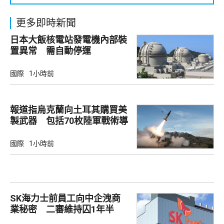
更多即時新聞
日本大飯核電站發電機內部裝
置異常 需自動停運
國際
1小時前
報道指烏克蘭向土耳其購買美
製武器 包括70枚陸軍戰術導
彈
國際
1小時前
SK海力士前員工向中企洩商
業秘密 二審維持囚1年半