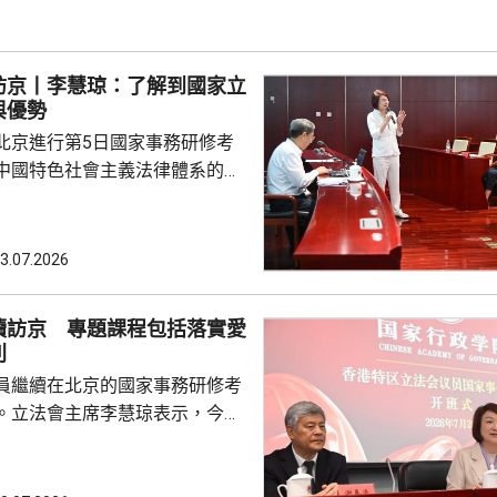
果。 陳振英：內地專家
會內務委員會主席
今次考察中，國家十五...
訪京丨李慧琼：了解到國家立
與優勢
北京進行第5日國家事務研修考
中國特色社會主義法律體系的專
人大常委、立法會主席李慧琼在
表示，課堂上深刻了解到，保證
，推動改革、促進發展、保障善
3.07.2026
國立法體制的特點與優勢，亦提
文明、知識產權等領域加強立
續訪京 專題課程包括落實愛
合憲性審查、備案審查等方面都
則
員繼續在北京的國家事務研修考
憲制職能，要準確把握「一...
。立法會主席李慧琼表示，今日
程包括深入落實愛國者治港的原
立法會工作質量和水平，指專題
職能密切相關，對議員不僅是提