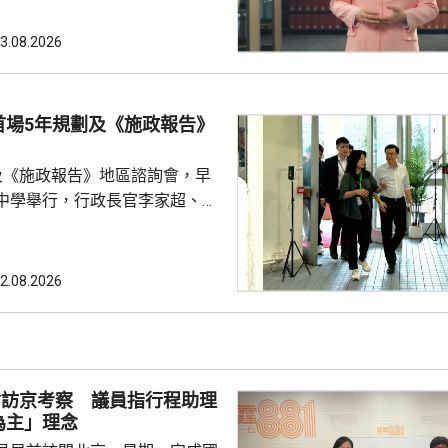
認為將發言次數視為評核議員表
，會令公眾誤解部分議員表現。
3.08.2026
《議事規則》並不鼓勵議員重複
員在會議上是否發言，及發言多
量，將每名議員視為獨立「發言
首場5年規劃及《施政報告》
容易忽略立法會內部政黨分工，
會常態，可減少消耗議會寶貴
及《施政報告》地區諮詢會，早
中學舉行，行政長官李家超、全
，以及多名局長出席。 李家超
劃及施政報告諮詢同時進行特別
規劃是香港發展藍圖，提供方向
2.08.2026
策略性的指導文件，與施政報告
指，施政報告除了載有每年的施
是五年規劃的年度報告，行政長
報如何落實五年規劃，並按每年
會訪京考察 議員指行程助理
實際情況，提出施政重點。 李家超又...
為主」理念