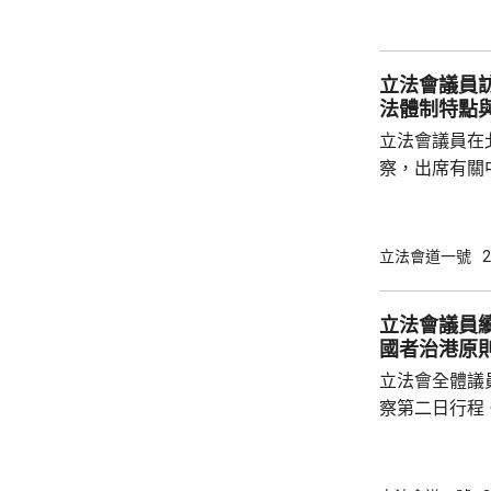
時，分享今次考察的成
就本港發展提多項建議 立法
陳振英表示，在
立法會議員
法體制特點
立法會議員在
察，出席有關
題講授。全國
社交平台發文
人民當家作主
立法會道一號
2
治等，都是中
到國家在生態
立法會議員
法，及法律的
國者治港原
取得進步。 李慧琼指，立法會肩負《基本法》
立法會全體議
賦予制定法律的
察第二日行程
講授的專題課
則，不斷提高
與議員的憲制