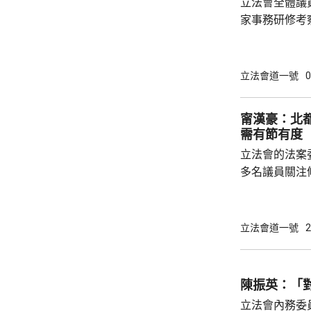
立法會全體議
家事務研修考察。 金融界議員陳振
目指，中央政
享，是高度重
能力。陳振英
立法會道一號
0
十五五規劃綱
展應用國家以
甯漢豪：北
騙意識、推廣
需有節有度
了解國家超前部
立法會的法案
聯議員周浩鼎指
多名議員關注
豪指，北都現
時情況，在條
新範疇需在條
立法會道一號
2
會有新需求，
法需有節有度。 選委界簡慧敏關注，條
蓋為北都招商
陳振英：「
紹雄亦關注會
立法會內務委
彈性的輸入勞工