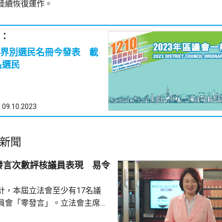
陸續恢復運作。
：
界別選民名冊今發表 載
名選民
09.10.2023
新聞
發言次數評核議員表現 易令
計，本屆立法會至少有17名議
員會「零發言」。立法會主席李
文，反駁報道未有全面反映立法