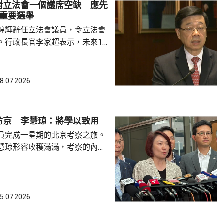
對立法會一個議席空缺 應先
過交流會可連接不同角度，令大
場重要選舉
雙方既制衡、又配合。李家超又
錦輝辭任立法會議員，令立法會
議員就好像同一隊「香...
。行政長官李家超表示，未來18
行3場重要選舉，包括約在11月
選舉、明年3月的行政長官選
的區議會選舉，認為考慮人力資
8.07.2026
必要性等綜合因素，相對立法會
的補選，應先要辦好未來3場選
訪京 李慧琼：將學以致用
的評估，又指雖然立法會目前只
員完成一星期的北京考察之旅。
但每名議員都明白要多...
慧琼形容收穫滿滿，考察的內容
科等範疇；又指與港澳辦主任夏
，夏寶龍對本屆立法會的工作表
勵議員要好好發揮角色，支持行
政府依法施政，提升治理效能。
5.07.2026
於下周與行政長官李家超會面