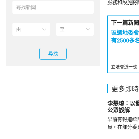
服務和設施將
下一篇新聞
區選地委會
有2500多
尋找
立法會道一號
更多即時
李慧琼：以
公眾誤解
早前有報道統
員，在部分委
慧琼在報章撰