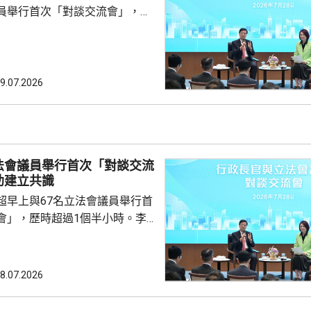
員舉行首次「對談交流會」，環
，議員用詞沒有限制，更容易暢
長官亦能更好表達自己。他又
受議事規則限制，不用一問一
爐邊談話」，有溫度和直接。 陳
9.07.2026
超運用大量例子解釋行政主導，
何部分政策，例如為《基本法》
。 陳振英又解釋，
不會取代原有前廳交流會和...
法會議員舉行首次「對談交流
助建立共識
超早上與67名立法會議員舉行首
會」，歷時超過1個半小時。李
後指，認為交流會正面積極，可
建更好基礎、建立共識。 李家
會是為增進行政立法之間的理
8.07.2026
，令雙方可集中精神，為市民解
他強調，視立法會為政府的改革