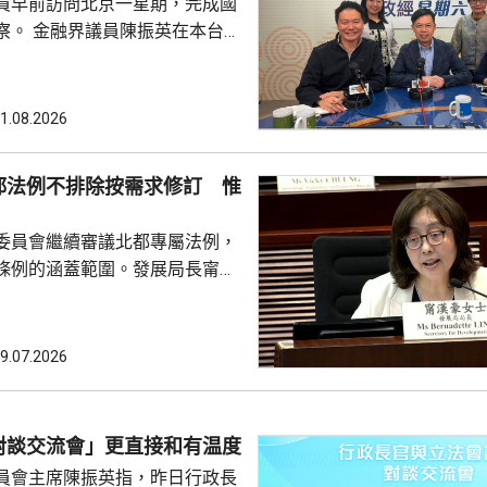
員早前訪問北京一星期，完成國
英在本台節
府邀請「最頂級」講者向議員分
視議員訪京，亦關注議員的履職
又指，考察期間更深入了解國家
1.08.2026
要等題目，未來將會於金融業發
人民為中心的理念，例如加強防
都法例不排除按需求修訂 惟
普惠金融，探討改善支付平台。
署 考察市民熱線中心等 民建
委員會繼續審議北都專屬法例，
，考察期間進...
條例的涵蓋範圍。發展局長甯漢
時進入建設階段，政府是基於現
例加入相關條款，暫時見不到有
例涵蓋。她表示，明白隨著發展
9.07.2026
不排除會再修訂條例，但強調立
例未涵
引資提供的稅務便利；選委界陳
對談交流會」更直接和有温度
否因應北都工程增加，提供更具
員會主席陳振英指，昨日行政長
安排。甯漢豪指，立法...