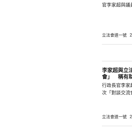
官李家超與議
境更輕鬆自在
所欲言，行政
指，交流會不
答，形容像「
立法會道一號
2
振英指，李家
令議員明白為
第23條立法等必須出台
「對談交流會」
李家超與立
會」 稱有
行政長官李家
次「對談交流
家超在交流會
以讓他與議員搭
超指出，交流
立法會道一號
2
解、拉近距離
決更多問題。