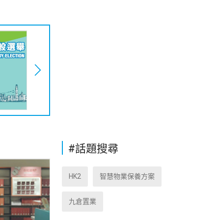
#話題搜尋
HK2
智慧物業保養方案
九倉置業