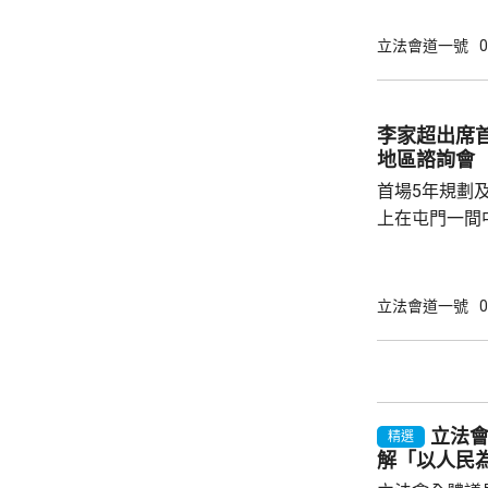
會實際運作，
現的重要指標
立法會道一號
0
李慧琼強調，
發言，指出議
寡基於不同考
李家超出席
個體」統計，
地區諮詢會
認為分工是議
首場5年規劃
時...
上在屯門一間
體司長及副司長
表示，五年規
有意義，五年
立法會道一號
0
性、宏觀性、
一脈相承。他
政政策外，亦
官每年需要匯
立法
精選
解「以人民