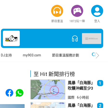
節目重溫
1872玩一陣
登入
搜尋
DJ主持
my903.com
節目重溫服務計劃
至 Hit 新聞排行榜
風暴「白海豚」
1
吹襲沖繩至少3
Share to Facebook
Share to WhatsApp
傷 近500航班
國際
6小時前
取消
風暴「白海豚」
2