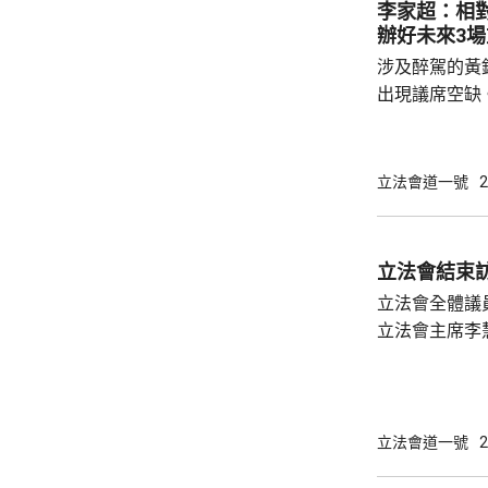
李家超：相
伙伴，相信透
辦好未來3
家換位思考，
涉及醉駕的黃
形容，會上他和
出現議席空缺
個月香港將舉
舉行的選委會
舉，及明年底
立法會道一號
2
源、時間、及
一個議席空缺
舉。 立法會主席李慧琼就指，理解和尊重行政
立法會結束
長官及選管會
立法會全體議
有89名議員，
立法會主席李
包括民生及創
寶龍會面期間
示肯定，並鼓
政長官和特區
立法會道一號
2
她又表示，會