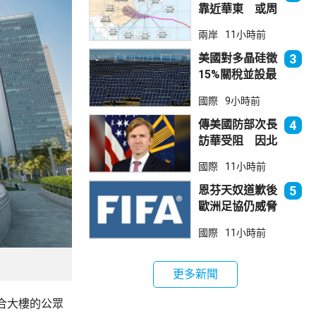
靠近華東 或周
日登陸浙閩沿岸
兩岸
11小時前
美國對多晶硅徵
3
15%關稅並設最
低價格 盧特尼
國際
9小時前
克：中國無法再
傾銷
傳美國防部次長
4
訪華受阻 因北
京不滿美對台軍
國際
11小時前
售
恩芬天奴道歉後
5
歐洲足協仍威脅
罷踢世界盃等賽
國際
11小時前
事
更多新聞
合大樓的公眾