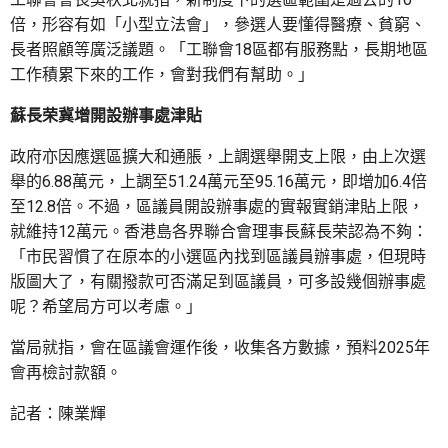
倍，形容有如「小型立法會」，參選人要懂得醫療、貧窮、
長者照顧等廣泛議題。「工聯會18區都有服務點，長期地區
工作積累下來的工作，會對我們有幫助。」
蘇長荣冀增開設辦事處津貼
政府亦因應選區擴大和通脹，上調選舉開支上限，由上次選
舉的6.88萬元，上調至51.24萬元至95.16萬元，即增加6.4倍
至12.8倍。不過，區議員開設辦事處的實報實銷津貼上限，
就維持12萬元。香港島各界聯合會理事長蘇長荣認為不夠：
「市民習慣了在原本的小選區內找到區議員辦事處，但現時
版圖大了，有關撥款可否滿足到區議員，可多設幾個辦事處
呢？希望局方可以考慮。」
當局就指，會在區議會運作後，收集各方數據，預料2025年
會再檢討款額。
記者：陳業輝