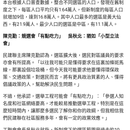
本台根據人口普查數據，整合不同選區的人口，發現在舊制
度之下，每區人口平均只有1.64萬人，但新制度的每區人口
就增加9倍，達到16.8萬人。其中人口最多的選區是黃大仙
西，有21.9萬人。最少人口的選區是中區，有11.1萬人。
陳克勤：競選會「有點吃力」 吳秋北：猶如「小型立法
會」
民建聯主席陳克勤認為，選區擴大後，選民對區議員的要求
亦會有所提高。「以往我可能只是懂得要求在這裏加條斑馬
線，那裏設個垃圾桶，但今天我可能要求他要懂得環保政
策、交通政策，對選民而言，將有更具政治質素的人、懂得
倡議政策的人，幫助解決民生問題。」
不過，他承認，選舉工程可能會「有點吃力」：「參選人知
名度和社區網絡要高，才能較易推動選舉工程，特別是在這
麼短時間內，讓那麼多選民了解你和你的政綱，但我相信我
們民建聯在社區服務多年，會有一定的政黨效應。」
工聯會會長吳秋北就指，新制度下的選區範圍是過去的10