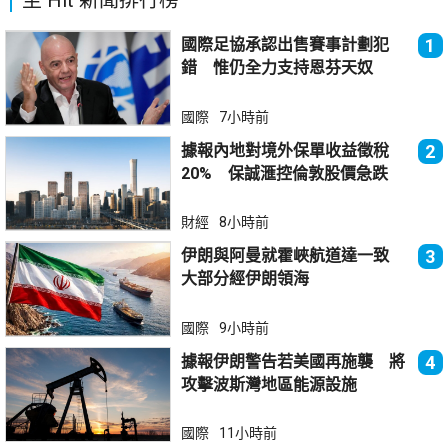
國際足協承認出售賽事計劃犯
1
錯 惟仍全力支持恩芬天奴
國際
7小時前
據報內地對境外保單收益徵稅
2
20% 保誠滙控倫敦股價急跌
財經
8小時前
伊朗與阿曼就霍峽航道達一致
3
大部分經伊朗領海
國際
9小時前
據報伊朗警告若美國再施襲 將
4
攻擊波斯灣地區能源設施
國際
11小時前