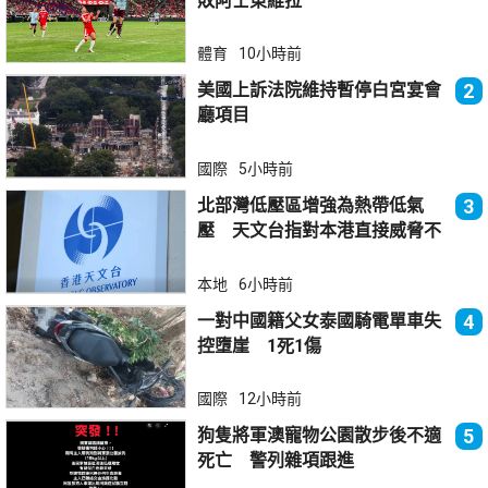
敗阿士東維拉
體育
10小時前
美國上訴法院維持暫停白宮宴會
2
廳項目
國際
5小時前
北部灣低壓區增強為熱帶低氣
3
壓 天文台指對本港直接威脅不
大
本地
6小時前
一對中國籍父女泰國騎電單車失
4
控墮崖 1死1傷
國際
12小時前
狗隻將軍澳寵物公園散步後不適
5
死亡 警列雜項跟進