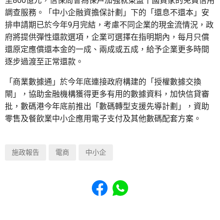
至800億元，信保局會為保戶加強就東盟十國買家的免費信用
調查服務。「中小企融資擔保計劃」下的「還息不還本」安
排申請期已於今年9月完結，考慮不同企業的現金流情況，政
府將提供彈性還款選項，企業可選擇在指明期內，每月只償
還原定應償還本金的一成、兩成或五成，給予企業更多時間
逐步過渡至正常還款。
「商業數據通」於今年底連接政府構建的「授權數據交換
閘」，協助金融機構獲得更多有用的數據資料，加快信貸審
批，數碼港今年底前推出「數碼轉型支援先導計劃」，資助
零售及餐飲業中小企應用電子支付及其他數碼配套方案。
施政報告
電商
中小企
Share to Facebook
Share to WhatsApp