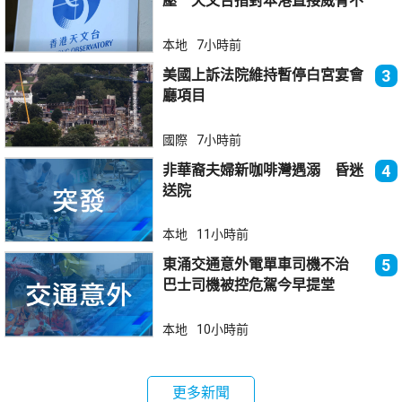
壓 天文台指對本港直接威脅不
大
本地
7小時前
美國上訴法院維持暫停白宮宴會
3
廳項目
國際
7小時前
非華裔夫婦新咖啡灣遇溺 昏迷
4
送院
本地
11小時前
東涌交通意外電單車司機不治
5
巴士司機被控危駕今早提堂
本地
10小時前
更多新聞