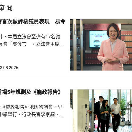
新聞
發言次數評核議員表現 易令
計，本屆立法會至少有17名議
員會「零發言」。立法會主席李
文，反駁報道未有全面反映立法
認為將發言次數視為評核議員表
，會令公眾誤解部分議員表現。
3.08.2026
《議事規則》並不鼓勵議員重複
員在會議上是否發言，及發言多
量，將每名議員視為獨立「發言
首場5年規劃及《施政報告》
容易忽略立法會內部政黨分工，
會常態，可減少消耗議會寶貴
及《施政報告》地區諮詢會，早
中學舉行，行政長官李家超、全
，以及多名局長出席。 李家超
劃及施政報告諮詢同時進行特別