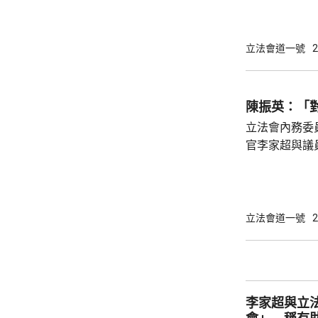
豪指，北都現
時情況，在條
新範疇需在條
立法會道一號
2
會有新需求，
法需有節有度。 選委界簡慧敏關注，條
蓋為北都招商
陳振英：「
紹雄亦關注會
立法會內務委
彈性的輸入勞工
官李家超與議
境更輕鬆自在
所欲言，行政
指，交流會不
答，形容像「
立法會道一號
2
振英指，李家
令議員明白為
第23條立法等必須出台
「對談交流會」
李家超與立