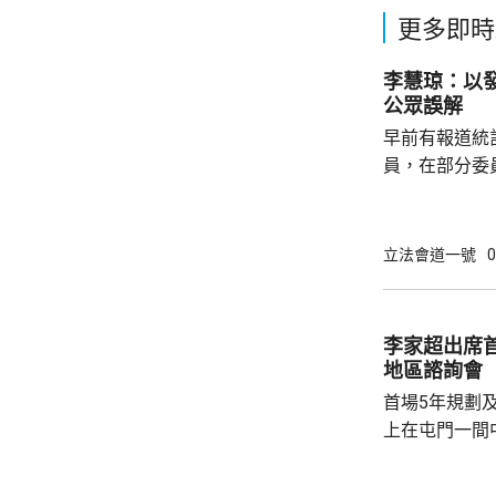
更多即時
李慧琼：以
公眾誤解
早前有報道統
員，在部分委
慧琼在報章撰
會實際運作，
現的重要指標
立法會道一號
0
李慧琼強調，
發言，指出議
寡基於不同考
李家超出席
個體」統計，
地區諮詢會
認為分工是議
首場5年規劃
時...
上在屯門一間
體司長及副司長
表示，五年規