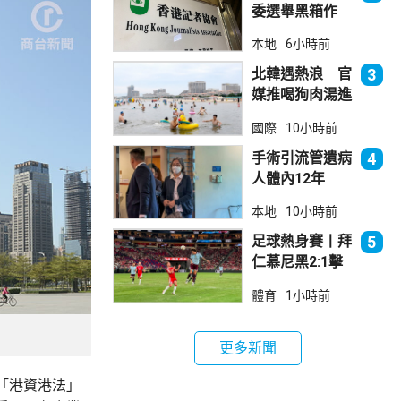
委選舉黑箱作
業 警告如危害
本地
6小時前
國安一定「釘死
你」
北韓遇熱浪 官
3
媒推喝狗肉湯進
補
國際
10小時前
手術引流管遺病
4
人體內12年
女醫生石岳容專
本地
10小時前
業失當除牌1個
月
足球熱身賽丨拜
5
仁慕尼黑2:1擊
敗阿士東維拉
體育
1小時前
更多新聞
「港資港法」