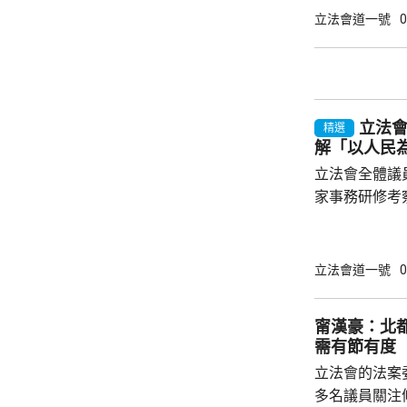
有意義，五年
立法會道一號
0
性、宏觀性、
一脈相承。他
政政策外，亦
官每年需要匯
立法
精選
解「以人民
立法會全體議
家事務研修考察。 金融界議員陳振
目指，中央政
享，是高度重
能力。陳振英
立法會道一號
0
十五五規劃綱
展應用國家以
甯漢豪：北
騙意識、推廣
需有節有度
了解國家超前部
立法會的法案
聯議員周浩鼎指
多名議員關注