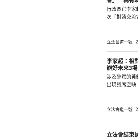
會」 稱有
行政長官李家
次「對談交流
家超在交流會
以讓他與議員搭
超指出，交流
立法會道一號
2
解、拉近距離
決更多問題。
李家超：相
伙伴，相信透
辦好未來3
家換位思考，
涉及醉駕的黃
形容，會上他和
出現議席空缺
個月香港將舉
舉行的選委會
舉，及明年底
立法會道一號
2
源、時間、及
一個議席空缺
舉。 立法會主席李慧琼就指，理解和尊重行政
立法會結束