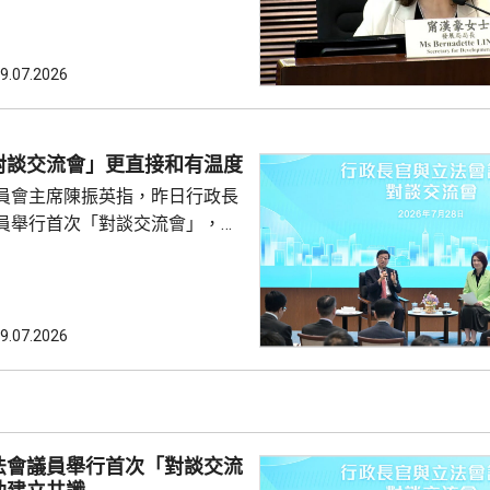
時進入建設階段，政府是基於現
例加入相關條款，暫時見不到有
例涵蓋。她表示，明白隨著發展
9.07.2026
不排除會再修訂條例，但強調立
例未涵
引資提供的稅務便利；選委界陳
對談交流會」更直接和有温度
否因應北都工程增加，提供更具
員會主席陳振英指，昨日行政長
安排。甯漢豪指，立法...
員舉行首次「對談交流會」，環
，議員用詞沒有限制，更容易暢
長官亦能更好表達自己。他又
受議事規則限制，不用一問一
爐邊談話」，有溫度和直接。 陳
9.07.2026
超運用大量例子解釋行政主導，
何部分政策，例如為《基本法》
。 陳振英又解釋，
不會取代原有前廳交流會和...
法會議員舉行首次「對談交流