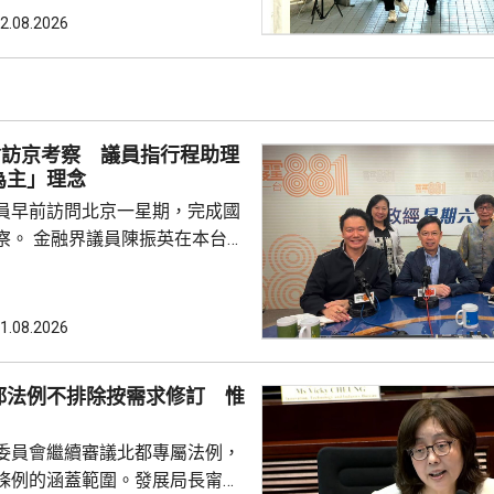
規劃是香港發展藍圖，提供方向
2.08.2026
策略性的指導文件，與施政報告
指，施政報告除了載有每年的施
是五年規劃的年度報告，行政長
報如何落實五年規劃，並按每年
會訪京考察 議員指行程助理
實際情況，提出施政重點。 李家超又...
為主」理念
員早前訪問北京一星期，完成國
英在本台節
府邀請「最頂級」講者向議員分
視議員訪京，亦關注議員的履職
又指，考察期間更深入了解國家
1.08.2026
要等題目，未來將會於金融業發
人民為中心的理念，例如加強防
都法例不排除按需求修訂 惟
普惠金融，探討改善支付平台。
署 考察市民熱線中心等 民建
委員會繼續審議北都專屬法例，
，考察期間進...
條例的涵蓋範圍。發展局長甯漢