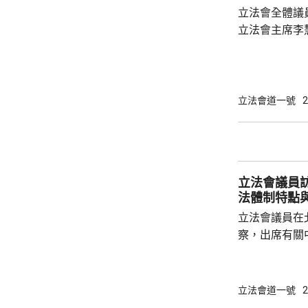
長官及選管會
立法會全體議
有89名議員，
立法會主席李
包括民生及創
寶龍會面期間
示肯定，並鼓
政長官和特區
立法會道一號
2
她又表示，會
時，分享今次考察的成
就本港發展提多項建議 立法
陳振英表示，在
立法會議員
法體制特點
立法會議員在
察，出席有關
題講授。全國
社交平台發文
人民當家作主
立法會道一號
2
治等，都是中