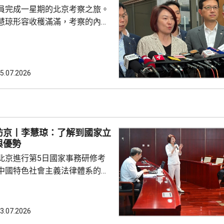
的評估，又指雖然立法會目前只
員完成一星期的北京考察之旅。
但每名議員都明白要多...
慧琼形容收穫滿滿，考察的內容
科等範疇；又指與港澳辦主任夏
，夏寶龍對本屆立法會的工作表
勵議員要好好發揮角色，支持行
政府依法施政，提升治理效能。
5.07.2026
於下周與行政長官李家超會面
果。 陳振英：內地專家
會內務委員會主席
今次考察中，國家十五...
訪京丨李慧琼：了解到國家立
與優勢
北京進行第5日國家事務研修考
中國特色社會主義法律體系的專
人大常委、立法會主席李慧琼在
表示，課堂上深刻了解到，保證
，推動改革、促進發展、保障善
3.07.2026
國立法體制的特點與優勢，亦提