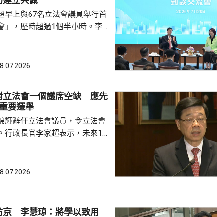
助建立共識
超早上與67名立法會議員舉行首
會」，歷時超過1個半小時。李
後指，認為交流會正面積極，可
建更好基礎、建立共識。 李家
會是為增進行政立法之間的理
8.07.2026
，令雙方可集中精神，為市民解
他強調，視立法會為政府的改革
對立法會一個議席空缺 應先
過交流會可連接不同角度，令大
場重要選舉
雙方既制衡、又配合。李家超又
錦輝辭任立法會議員，令立法會
議員就好像同一隊「香...
。行政長官李家超表示，未來18
行3場重要選舉，包括約在11月
選舉、明年3月的行政長官選
的區議會選舉，認為考慮人力資
8.07.2026
必要性等綜合因素，相對立法會
的補選，應先要辦好未來3場選
訪京 李慧琼：將學以致用