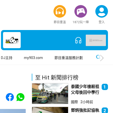
節目重溫
1872玩一陣
登入
搜尋
DJ主持
my903.com
節目重溫服務計劃
至 Hit 新聞排行榜
泰國少年槍殺祖
1
父母後回中學行
Share to Facebook
Share to WhatsApp
兇 累計最少8
國際
2小時前
死23傷
鄧炳強批記協執
2