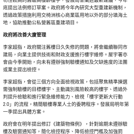
切性較高的舊區高樓齡樓宇，發展局會闡述最新建議，今年
底提出法例修訂草案。政府將今年內研究大型重建新機制，
透過政策措施利用交椅洲核心商業區用地以外的部分填海土
地，協助推動公私營舊區重建項目。
政府將改善大廈管理
李家超指，政府關注舊樓日久失修的問題，將會繼續聯同市
建局，向業主提供技術和財政支援進行樓宇維修。屋宇署亦
會由今季開始，向未有遵辦強制驗樓通知及欠缺進度的法團
或業主提出檢控。
李家超指，會從三個方向全面檢視政策，包括聚焦精準揀選
需強制驗樓的目標樓宇、主動識別風險較高的樓宇、透過外
判提升檢驗和進行緊急維修能力、檢視「樓宇更新大行動
2.0」的流程，精簡驗樓專業人士的委聘程序。發展局明年第
一季提出具體方案。
政府會在明年提出修訂《建築物條例》，針對逾期未遵辦驗
樓及驗窗通知等，簡化檢控程序、降低檢控門檻及加強罰