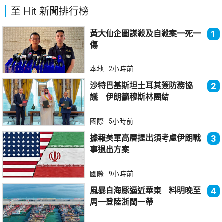
至 Hit 新聞排行榜
黃大仙企圖謀殺及自殺案一死一
1
傷
本地
2小時前
沙特巴基斯坦土耳其簽防務協
2
議 伊朗籲穆斯林團結
國際
5小時前
據報美軍高層提出須考慮伊朗戰
3
事退出方案
國際
9小時前
風暴白海豚逼近華東 料明晚至
4
周一登陸浙閩一帶