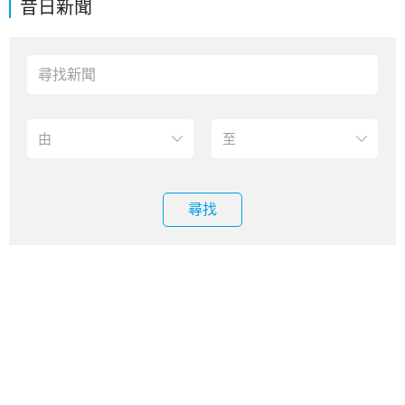
昔日新聞
尋找