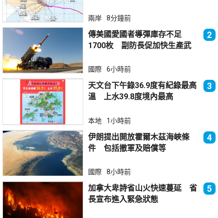
兩岸
8分鐘前
傳美國愛國者導彈庫存不足
2
1700枚 副防長促加快生產武
器
國際
6小時前
天文台下午錄36.9度有紀錄最高
3
溫 上水39.8度境內最高
本地
1小時前
伊朗提出開放霍爾木茲海峽條
4
件 包括撤軍及賠償等
國際
8小時前
加拿大卑詩省山火快速蔓延 省
5
長宣布進入緊急狀態