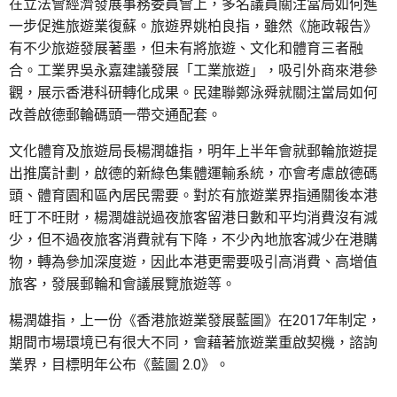
在立法會經濟發展事務委員會上，多名議員關注當局如何進
一步促進旅遊業復蘇。旅遊界姚柏良指，雖然《施政報告》
有不少旅遊發展著墨，但未有將旅遊、文化和體育三者融
合。工業界吳永嘉建議發展「工業旅遊」，吸引外商來港參
觀，展示香港科研轉化成果。民建聯鄭泳舜就關注當局如何
改善啟德郵輪碼頭一帶交通配套。
文化體育及旅遊局長楊潤雄指，明年上半年會就郵輪旅遊提
出推廣計劃，啟德的新綠色集體運輸系統，亦會考慮啟德碼
頭、體育園和區內居民需要。對於有旅遊業界指通關後本港
旺丁不旺財，楊潤雄説過夜旅客留港日數和平均消費沒有減
少，但不過夜旅客消費就有下降，不少內地旅客減少在港購
物，轉為參加深度遊，因此本港更需要吸引高消費、高增值
旅客，發展郵輪和會議展覽旅遊等。
楊潤雄指，上一份《香港旅遊業發展藍圖》在2017年制定，
期間市場環境已有很大不同，會藉著旅遊業重啟契機，諮詢
業界，目標明年公布《藍圖 2.0》。