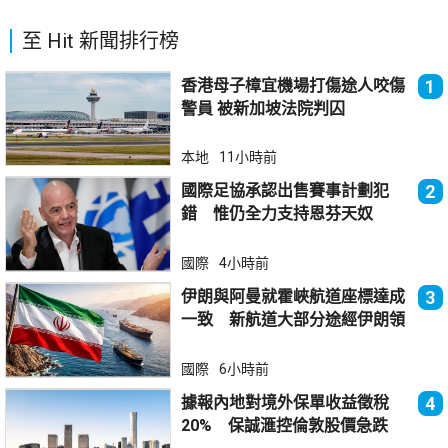
至 Hit 新聞排行榜
香港母子樟宜機場打傷途人咬傷
1
警員 被新加坡法院判囚
本地
11小時前
國際足協承認出售賽事計劃犯
2
錯 惟仍全力支持恩芬天奴
國際
4小時前
伊朗與阿曼就霍峽航道座標達成
3
一致 新航道大部分途經伊朗領
海
國際
6小時前
據報內地對境外保單收益徵稅
4
20% 保誠滙控倫敦股價急跌