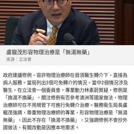
盧寵茂形容物理治療是「無湯無藥」
來源：立法會
政府建議修例，容許物理治療師在毋須醫生轉介下，直接為
病人服務。當局列出3個可免轉介的情況，當中2個情況涉及
醫生。在立法會一個委員會，專業動力林素蔚質疑，修例是
「換湯不換藥」，關注修例有否參考澳洲等國家做法，物理
治療師可在不用規管下可進行免轉介治療。醫務衛生局長盧
寵茂強調，尊重物理治療師的專業，形容物理治療是「無湯
無藥」，因此不存在「換湯不換藥」，又強調修例不會抄外
國做法，有關改動是因應本地需求。