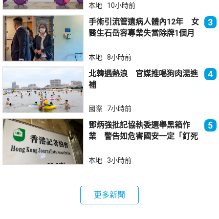
本地
10小時前
手術引流管遺病人體內12年 女
3
醫生石岳容專業失當除牌1個月
本地
8小時前
北韓遇熱浪 官媒推喝狗肉湯進
4
補
國際
7小時前
鄧炳強批記協執委選舉黑箱作
5
業 警告如危害國安一定「釘死
你」
本地
3小時前
更多新聞