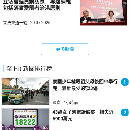
立法會議員續訪京 專題課程
包括落實愛國者治港原則
立法會道一號
20.07.2026
更多新聞
至 Hit 新聞排行榜
泰國少年槍殺祖父母後回中學行
1
兇 累計最少8死23傷
國際
4小時前
43歲女子遇電話騙案 損失近
2
6900萬元