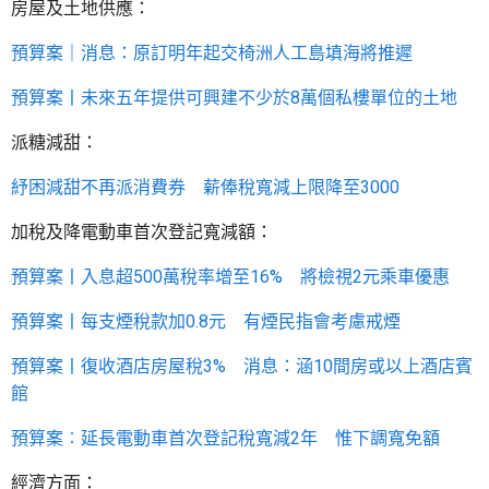
房屋及土地供應：
預算案｜消息：原訂明年起交椅洲人工島填海將推遲
預算案丨未來五年提供可興建不少於8萬個私樓單位的土地
派糖減甜：
紓困減甜不再派消費券 薪俸稅寬減上限降至3000
加稅及降電動車首次登記寬減額：
預算案丨入息超500萬稅率增至16% 將檢視2元乘車優惠
預算案丨每支煙稅款加0.8元 有煙民指會考慮戒煙
預算案丨復收酒店房屋稅3% 消息：涵10間房或以上酒店賓
館
預算案︰延長電動車首次登記稅寬減2年 惟下調寬免額
經濟方面：