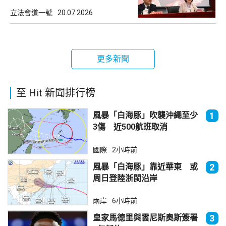
立法會道一號
20.07.2026
更多新聞
至 Hit 新聞排行榜
風暴「白海豚」吹襲沖繩至少
1
3傷 近500航班取消
國際
2小時前
風暴「白海豚」靠近華東 或
2
周日登陸浙閩沿岸
兩岸
6小時前
皇家馬德里與雲尼斯奧斯簽署
3