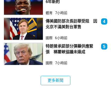
6年新約
體育
7小時前
傳美國防部次長訪華受阻 因
4
北京不滿美對台軍售
國際
6小時前
特朗普承認部分彈藥供應緊
5
張 稱霍峽協議未達成
國際
7小時前
更多新聞