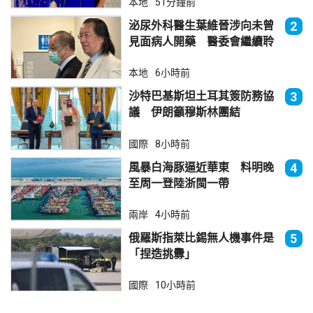
本地
51分鐘前
泌尿外科醫生葉維晉涉向未曾
2
見面病人開藥 醫委會繼續聆
訊
本地
6小時前
沙特巴基斯坦土耳其簽防務協
3
議 伊朗籲穆斯林團結
國際
8小時前
風暴白海豚逼近華東 料明晚
4
至周一登陸浙閩一帶
兩岸
4小時前
俄羅斯指萊比錫無人機事件是
5
「捏造挑釁」
國際
10小時前