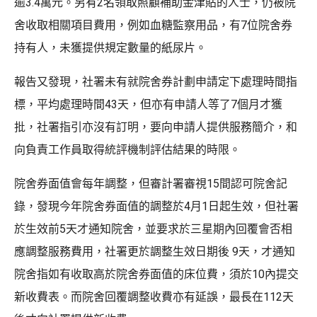
逾3.4萬元。另有2名領取照顧補助金津貼的人士，仍被院
舍收取相關項目費用，例如血糖監察用品，有7位院舍券
持有人，未獲提供規定數量的紙尿片。
報告又發現，社署未有就院舍券計劃申請定下處理時間指
標，平均處理時間43天，但亦有申請人等了7個月才獲
批，社署指引亦沒有訂明，要向申請人提供服務簡介，和
向負責工作員取得統評機制評估結果的時限。
院舍券面值會每年調整，但審計署審視15間認可院舍記
錄，發現今年院舍券面值的調整於4月1日起生效，但社署
於生效前5天才通知院舍，並要求於三星期內回覆會否相
應調整服務費用，社署更於調整生效日期後 9天，才通知
院舍指如有收取高於院舍券面值的床位費，須於10內提交
新收費表。而院舍回覆調整收費亦有延誤，最長在112天