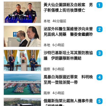
黃大仙企圖謀殺及自殺案 男
1
子斬傷樓上街坊後墮樓亡
本地
46分鐘前
泌尿外科醫生葉維晉涉向未曾
2
見面病人開藥 醫委會繼續聆
訊
本地
6小時前
沙特巴基斯坦土耳其簽防務協
3
議 伊朗籲穆斯林團結
國際
8小時前
風暴白海豚逼近華東 料明晚
4
至周一登陸浙閩一帶
兩岸
4小時前
俄羅斯指萊比錫無人機事件是
5