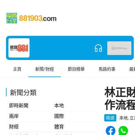
主頁
新聞/財經
節目精華
馬路的事
最
林正
新聞分類
作流
即時新聞
本地
兩岸
國際
精選
本地, 
Share to Face
Share t
財經
體育