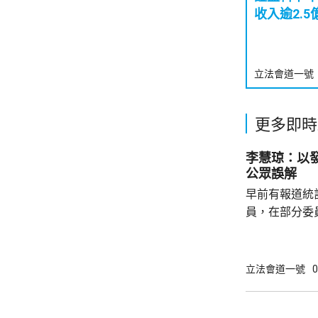
收入逾2.5
立法會道一號
更多即時
李慧琼：以
公眾誤解
早前有報道統
員，在部分委
慧琼在報章撰
會實際運作，
現的重要指標
立法會道一號
0
李慧琼強調，
發言，指出議