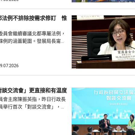
要等題目，未來將會於金融業發
人民為中心的理念，例如加強防
都法例不排除按需求修訂 惟
普惠金融，探討改善支付平台。
署 考察市民熱線中心等 民建
委員會繼續審議北都專屬法例，
，考察期間進...
條例的涵蓋範圍。發展局長甯漢
時進入建設階段，政府是基於現
例加入相關條款，暫時見不到有
例涵蓋。她表示，明白隨著發展
9.07.2026
不排除會再修訂條例，但強調立
例未涵
引資提供的稅務便利；選委界陳
對談交流會」更直接和有温度
否因應北都工程增加，提供更具
員會主席陳振英指，昨日行政長
安排。甯漢豪指，立法...
員舉行首次「對談交流會」，環
，議員用詞沒有限制，更容易暢
長官亦能更好表達自己。他又
受議事規則限制，不用一問一