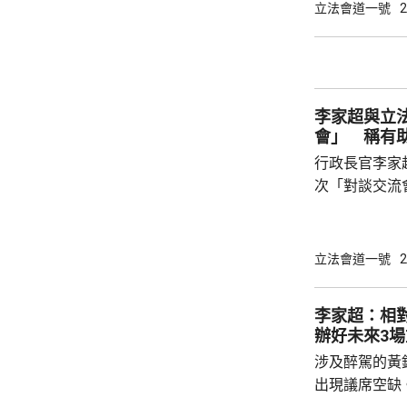
答，形容像「
立法會道一號
2
振英指，李家
令議員明白為
第23條立法等必須出台
「對談交流會」
李家超與立
會」 稱有
行政長官李家
次「對談交流
家超在交流會
以讓他與議員搭
超指出，交流
立法會道一號
2
解、拉近距離
決更多問題。
李家超：相
伙伴，相信透
辦好未來3
家換位思考，
涉及醉駕的黃
形容，會上他和
出現議席空缺