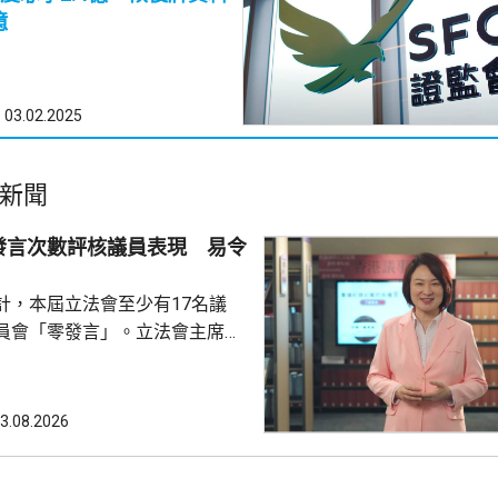
億
03.02.2025
新聞
發言次數評核議員表現 易令
計，本屆立法會至少有17名議
員會「零發言」。立法會主席李
文，反駁報道未有全面反映立法
認為將發言次數視為評核議員表
，會令公眾誤解部分議員表現。
3.08.2026
《議事規則》並不鼓勵議員重複
員在會議上是否發言，及發言多