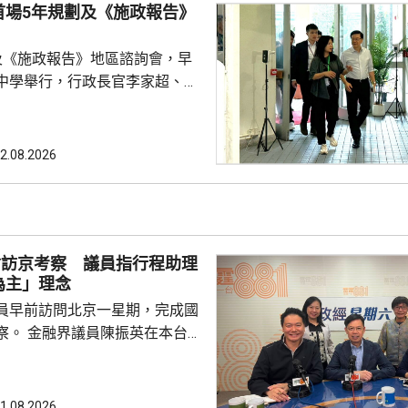
量，將每名議員視為獨立「發言
首場5年規劃及《施政報告》
容易忽略立法會內部政黨分工，
會常態，可減少消耗議會寶貴
及《施政報告》地區諮詢會，早
中學舉行，行政長官李家超、全
，以及多名局長出席。 李家超
劃及施政報告諮詢同時進行特別
規劃是香港發展藍圖，提供方向
2.08.2026
策略性的指導文件，與施政報告
指，施政報告除了載有每年的施
是五年規劃的年度報告，行政長
報如何落實五年規劃，並按每年
會訪京考察 議員指行程助理
實際情況，提出施政重點。 李家超又...
為主」理念
員早前訪問北京一星期，完成國
英在本台節
府邀請「最頂級」講者向議員分
視議員訪京，亦關注議員的履職
又指，考察期間更深入了解國家
1.08.2026