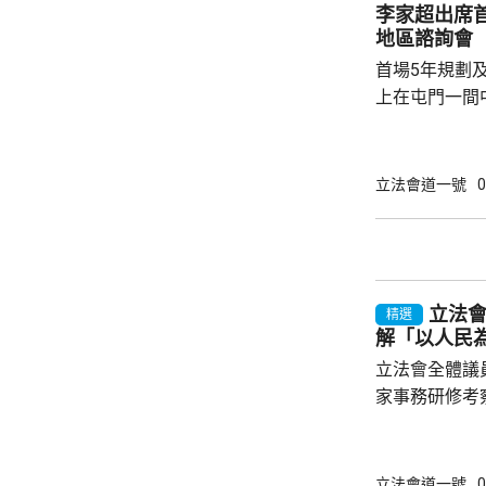
寡基於不同考
李家超出席
個體」統計，
地區諮詢會
認為分工是議
首場5年規劃
時...
上在屯門一間
體司長及副司長
表示，五年規
有意義，五年
立法會道一號
0
性、宏觀性、
一脈相承。他
政政策外，亦
官每年需要匯
立法
精選
解「以人民
立法會全體議
家事務研修考察。 金融界議員陳振
目指，中央政
享，是高度重
能力。陳振英
立法會道一號
0