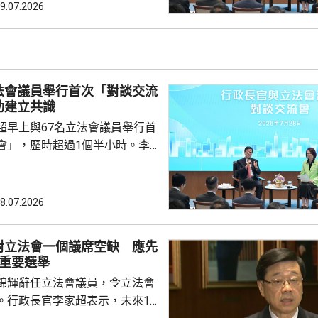
爐邊談話」，有溫度和直接。 陳
9.07.2026
超運用大量例子解釋行政主導，
何部分政策，例如為《基本法》
。 陳振英又解釋，
不會取代原有前廳交流會和...
法會議員舉行首次「對談交流
助建立共識
超早上與67名立法會議員舉行首
會」，歷時超過1個半小時。李
後指，認為交流會正面積極，可
建更好基礎、建立共識。 李家
會是為增進行政立法之間的理
8.07.2026
，令雙方可集中精神，為市民解
他強調，視立法會為政府的改革
對立法會一個議席空缺 應先
過交流會可連接不同角度，令大
場重要選舉
雙方既制衡、又配合。李家超又
錦輝辭任立法會議員，令立法會
議員就好像同一隊「香...
。行政長官李家超表示，未來18