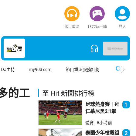
節目重溫
1872玩一陣
登入
搜尋
DJ主持
my903.com
節目重溫服務計劃
多的工
至 Hit 新聞排行榜
足球熱身賽丨拜
1
仁慕尼黑2:1擊
敗阿士東維拉
體育
8小時前
泰國少年槍殺祖
2