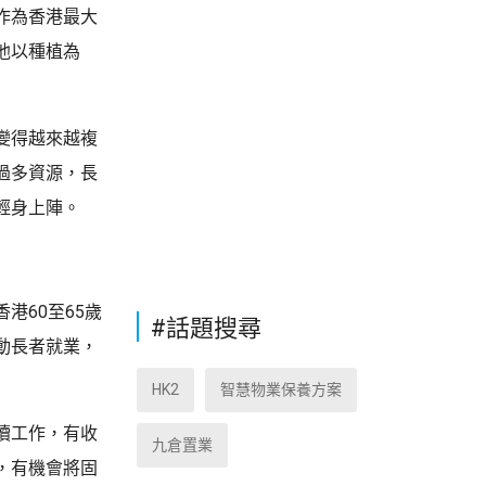
作為香港最大
他以種植為
變得越來越複
過多資源，長
輕身上陣。
港60至65歲
#話題搜尋
動長者就業，
HK2
智慧物業保養方案
續工作，有收
九倉置業
，有機會將固