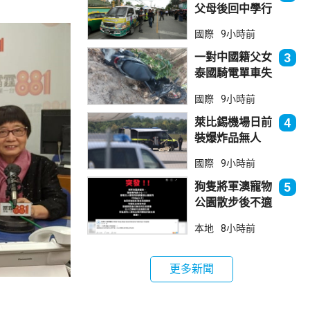
父母後回中學行
兇 累計最少8
國際
9小時前
死23傷
一對中國籍父女
3
泰國騎電單車失
控墮崖 1死1
國際
9小時前
傷
萊比錫機場日前
4
裝爆炸品無人
機 由一名司機
國際
9小時前
發現再踢落
狗隻將軍澳寵物
5
公園散步後不適
死亡 警列雜項
本地
8小時前
跟進
更多新聞