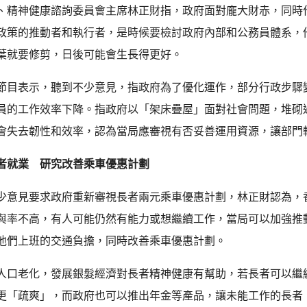
、精神健康諮詢委員會主席林正財指，政府面對龐大財赤，同時
政策的推動者和執行者，是時候要檢討政府內部和公務員體系，
葉就要修剪，日後可能會生長得更好。
節目表示，聽到不少意見，指政府為了優化運作，部分行政步驟
員的工作效率下降。指政府以「架床疊屋」面對社會問題，堆砌
會失去韌性和效率，認為當局應審視有否妥善運用資源，讓部門
者就業 研究改善乘車優惠計劃
少意見要求政府重新審視長者兩元乘車優惠計劃，林正財認為，香
與率不高，有人可能仍然有能力或想繼續工作，當局可以加強推
他們上班的交通負擔，同時改善乘車優惠計劃。
人口老化，發展銀髮經濟對長者精神健康有幫助，若長者可以繼
更「疏爽」，而政府也可以推出年金等產品，讓未能工作的長者