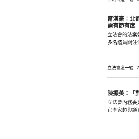
十五五規劃綱
展應用國家以
甯漢豪：北
騙意識、推廣
需有節有度
了解國家超前部
立法會的法案
聯議員周浩鼎指
多名議員關注
豪指，北都現
時情況，在條
新範疇需在條
立法會道一號
2
會有新需求，
法需有節有度。 選委界簡慧敏關注，條
蓋為北都招商
陳振英：「
紹雄亦關注會
立法會內務委
彈性的輸入勞工
官李家超與議
境更輕鬆自在
所欲言，行政
指，交流會不