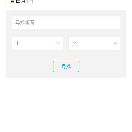
昔日新聞
尋找