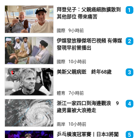
拜登兒子：父親癌細胞擴散到
1
其他部位 帶來痛苦
國際
9小時前
伊媒發放穆傑塔巴視頻 有傳媒
2
發現早前曾播出
國際
10小時前
美斯父親病逝 終年68歲
3
體育
7小時前
浙江一家四口到海邊觀浪 9
4
歲男童被大浪捲走
兩岸
10小時前
乒乓橫濱冠軍賽丨日本3將闖
5