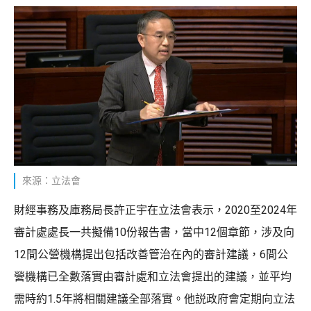
來源：立法會
財經事務及庫務局長許正宇在立法會表示，2020至2024年
審計處處長一共擬備10份報告書，當中12個章節，涉及向
12間公營機構提出包括改善管治在內的審計建議，6間公
營機構已全數落實由審計處和立法會提出的建議，並平均
需時約1.5年將相關建議全部落實。他説政府會定期向立法