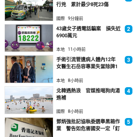
行兇 累計最少8死23傷
國際
9分鐘前
43歲女子遇電話騙案 損失近
2
6900萬元
本地
11小時前
手術引流管遺病人體內12年
3
女醫生石岳容專業失當除牌1
個月
本地
8小時前
北韓遇熱浪 官媒推喝狗肉湯
4
進補
國際
8小時前
鄧炳強批記協執委選舉黑箱作
5
業 警告如危害國安一定「釘
死你」