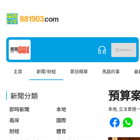
主頁
新聞/財經
節目精華
馬路的事
最
預算
新聞分類
即時新聞
本地
本地, 立法會道
Share to Face
Share t
兩岸
國際
財經
體育