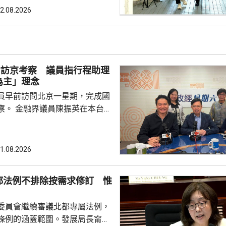
規劃是香港發展藍圖，提供方向
2.08.2026
策略性的指導文件，與施政報告
指，施政報告除了載有每年的施
是五年規劃的年度報告，行政長
報如何落實五年規劃，並按每年
會訪京考察 議員指行程助理
實際情況，提出施政重點。 李家超又...
為主」理念
員早前訪問北京一星期，完成國
英在本台節
府邀請「最頂級」講者向議員分
視議員訪京，亦關注議員的履職
又指，考察期間更深入了解國家
1.08.2026
要等題目，未來將會於金融業發
人民為中心的理念，例如加強防
都法例不排除按需求修訂 惟
普惠金融，探討改善支付平台。
署 考察市民熱線中心等 民建
委員會繼續審議北都專屬法例，
，考察期間進...
條例的涵蓋範圍。發展局長甯漢