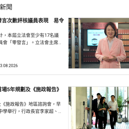
新聞
發言次數評核議員表現 易令
計，本屆立法會至少有17名議
員會「零發言」。立法會主席李
文，反駁報道未有全面反映立法
認為將發言次數視為評核議員表
，會令公眾誤解部分議員表現。
3.08.2026
《議事規則》並不鼓勵議員重複
員在會議上是否發言，及發言多
量，將每名議員視為獨立「發言
首場5年規劃及《施政報告》
容易忽略立法會內部政黨分工，
會常態，可減少消耗議會寶貴
及《施政報告》地區諮詢會，早
中學舉行，行政長官李家超、全
，以及多名局長出席。 李家超
劃及施政報告諮詢同時進行特別