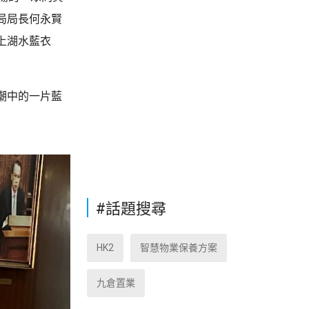
局局長何永賢
上湖水藍衣
潮中的一片藍
#話題搜尋
HK2
智慧物業保養方案
九倉置業