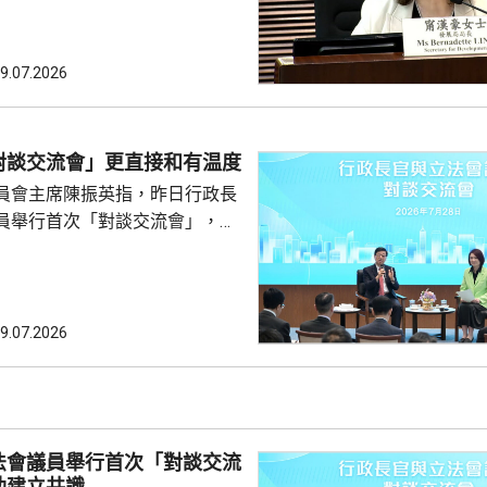
時進入建設階段，政府是基於現
例加入相關條款，暫時見不到有
例涵蓋。她表示，明白隨著發展
9.07.2026
不排除會再修訂條例，但強調立
例未涵
引資提供的稅務便利；選委界陳
對談交流會」更直接和有温度
否因應北都工程增加，提供更具
員會主席陳振英指，昨日行政長
安排。甯漢豪指，立法...
員舉行首次「對談交流會」，環
，議員用詞沒有限制，更容易暢
長官亦能更好表達自己。他又
受議事規則限制，不用一問一
爐邊談話」，有溫度和直接。 陳
9.07.2026
超運用大量例子解釋行政主導，
何部分政策，例如為《基本法》
。 陳振英又解釋，
不會取代原有前廳交流會和...
法會議員舉行首次「對談交流
助建立共識