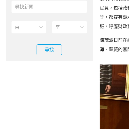
官員，包括政
等，都穿有湖
服，呼應財政
陳茂波日前在
海、蘊藏的無
尋找