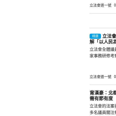
有意義，五年
立法會道一號
0
性、宏觀性、
一脈相承。他
政政策外，亦
官每年需要匯
立法
精選
解「以人民
立法會全體議
家事務研修考察。 金融界議員陳振
目指，中央政
享，是高度重
能力。陳振英
立法會道一號
0
十五五規劃綱
展應用國家以
甯漢豪：北
騙意識、推廣
需有節有度
了解國家超前部
立法會的法案
聯議員周浩鼎指
多名議員關注