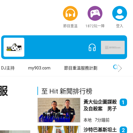
節目重溫
1872玩一陣
登入
搜尋
DJ主持
my903.com
節目重溫服務計劃
服
至 Hit 新聞排行榜
黃大仙企圖謀殺
1
及自殺案 男子
斬傷樓上街坊後
本地
7分鐘前
墮樓亡
沙特巴基斯坦土
2