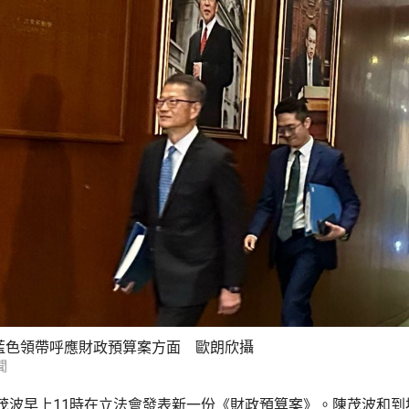
藍色領帶呼應財政預算案方面 歐朗欣攝
聞
茂波早上11時在立法會發表新一份《財政預算案》。陳茂波和到