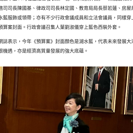
務司司長陳國基、律政司司長林定國、教育局局長蔡若蓮、房屋
水藍服飾或領帶；亦有不少行政會議成員和立法會議員，同樣穿
預算案封面。行政會議召集人葉劉淑儀穿上藍色西裝外套。
網誌表示，今年《預算案》封面顏色是湖水藍，代表未來發展大
限機遇，亦是經濟高質量發展的強大底蘊。