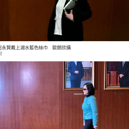
何永賢戴上湖水藍色絲巾 歐朗欣攝
聞