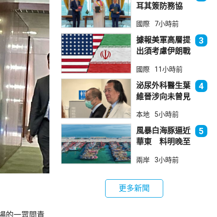
耳其簽防務協
議 伊朗籲穆斯
國際
7小時前
林團結
據報美軍高層提
3
出須考慮伊朗戰
事退出方案
國際
11小時前
泌尿外科醫生葉
4
維晉涉向未曾見
面病人開藥 醫
本地
5小時前
委會繼續聆訊
風暴白海豚逼近
5
華東 料明晚至
周一登陸浙閩一
兩岸
3小時前
帶
更多新聞
場的一眾問責