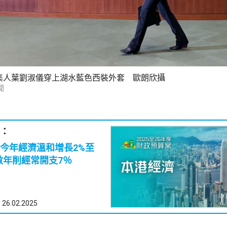
集人葉劉淑儀穿上湖水藍色西裝外套 歐朗欣攝
聞
：
今年經濟溫和增長2%至
數年削經常開支7％
26.02.2025