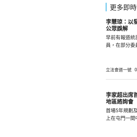
更多即時
李慧琼：以
公眾誤解
早前有報道統
員，在部分委
慧琼在報章撰
會實際運作，
現的重要指標
立法會道一號
0
李慧琼強調，
發言，指出議
寡基於不同考
李家超出席
個體」統計，
地區諮詢會
認為分工是議
首場5年規劃
時...
上在屯門一間
體司長及副司長
表示，五年規