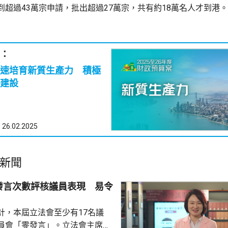
到超過43萬宗申請，批出超過27萬宗，共有約18萬名人才到港。
：
速培育新質生產力 積極
建設
26.02.2025
新聞
發言次數評核議員表現 易令
計，本屆立法會至少有17名議
員會「零發言」。立法會主席李