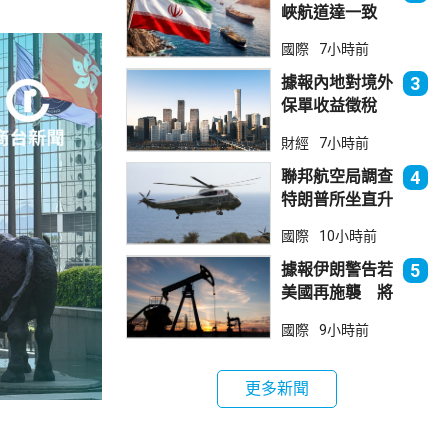
峽航道達一致
大部分經伊朗領
國際
7小時前
海
據報內地對境外
3
保單收益徵稅
20% 保誠滙控
財經
7小時前
倫敦股價急跌
聯邦航空局調查
4
特朗普所坐直升
機遭遇的飛行安
國際
10小時前
全事件
據報伊朗警告若
5
美國再施襲 將
攻擊波斯灣地區
國際
9小時前
能源設施
更多新聞