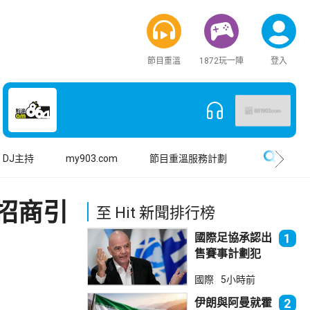
節目重溫
1872玩一陣
登入
搜尋
DJ主持
my903.com
節目重溫服務計劃
招商引
至 Hit 新聞排行榜
國際足協承認出
1
售賽事計劃犯
錯 惟仍全力支
國際
5小時前
持恩芬天奴
伊朗與阿曼就霍
2