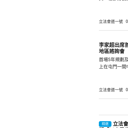
慧琼在報章撰
會實際運作，
現的重要指標
立法會道一號
0
李慧琼強調，
發言，指出議
寡基於不同考
李家超出席
個體」統計，
地區諮詢會
認為分工是議
首場5年規劃
時...
上在屯門一間
體司長及副司長
表示，五年規
有意義，五年
立法會道一號
0
性、宏觀性、
一脈相承。他
政政策外，亦
官每年需要匯
立法
精選