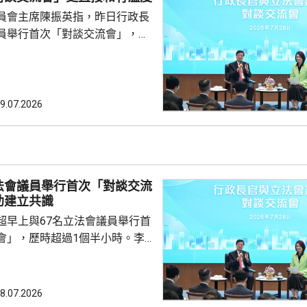
否因應北都工程增加，提供更具
員會主席陳振英指，昨日行政長
安排。甯漢豪指，立法...
員舉行首次「對談交流會」，環
，議員用詞沒有限制，更容易暢
長官亦能更好表達自己。他又
受議事規則限制，不用一問一
爐邊談話」，有溫度和直接。 陳
9.07.2026
超運用大量例子解釋行政主導，
何部分政策，例如為《基本法》
。 陳振英又解釋，
不會取代原有前廳交流會和...
法會議員舉行首次「對談交流
助建立共識
超早上與67名立法會議員舉行首
會」，歷時超過1個半小時。李
後指，認為交流會正面積極，可
建更好基礎、建立共識。 李家
會是為增進行政立法之間的理
8.07.2026
，令雙方可集中精神，為市民解