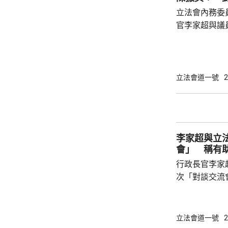
紹雄亦關注會
立法會內務委
彈性的輸入勞工
官李家超與議
境更輕鬆自在
所欲言，行政
指，交流會不
答，形容像「
立法會道一號
2
振英指，李家
令議員明白為
第23條立法等必須出台
「對談交流會」
李家超與立
會」 稱有
行政長官李家
次「對談交流
家超在交流會
以讓他與議員搭
超指出，交流
立法會道一號
2
解、拉近距離