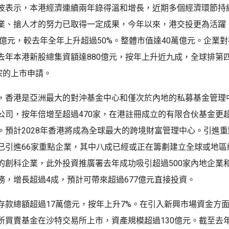
波表示，本港經濟連續兩年錄得溫和增長，近期多個經濟環節持
業、搶人才的努力已取得一定成果，今年以來，港交投更為活躍
00億元，較去年全年上升超過50%。整體市值達40萬億元。企業
去年本港新股總集資額達880億元，按年上升近九成，全球排第
宗的上市申請。
，香港是亞洲最大的對沖基金中心和僅次於內地的私募基金管理
公司，按年倍增至超過470家，在港註冊成立的有限合伙基金更超過
。預計2028年香港將成為全球最大的跨境財富管理中心。引進
已引進66家重點企業，其中八成已經或正在籌劃建立全球或地區
的創科企業，此外投資推廣署去年成功吸引超過500家內地企業
務，增長超過4成，預計可帶來超過677億元直接投資。
存款總額超過17萬億元，按年上升7%。在引入新興市場資金方
所買賣基金在沙特交易所上市，資產規模超過130億元。截至去