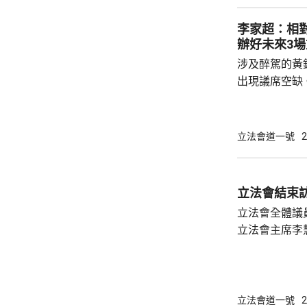
決更多問題。
李家超：相
伙伴，相信透
辦好未來3
家換位思考，
涉及醉駕的黃
形容，會上他和
出現議席空缺
個月香港將舉
舉行的選委會
舉，及明年底
立法會道一號
2
源、時間、及
一個議席空缺
舉。 立法會主席李慧琼就指，理解和尊重行政
立法會結束
長官及選管會
立法會全體議
有89名議員，
立法會主席李
包括民生及創
寶龍會面期間
示肯定，並鼓
政長官和特區
立法會道一號
2