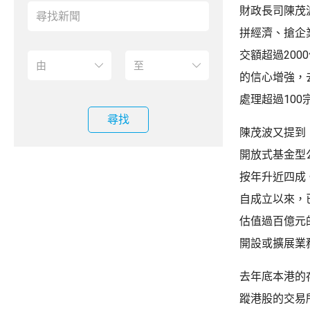
財政長司陳茂
拼經濟、搶企
交額超過20
的信心增強，
處理超過100
尋找
陳茂波又提到
開放式基金型
按年升近四成
自成立以來，
估值過百億元
開設或擴展業
去年底本港的
蹤港股的交易