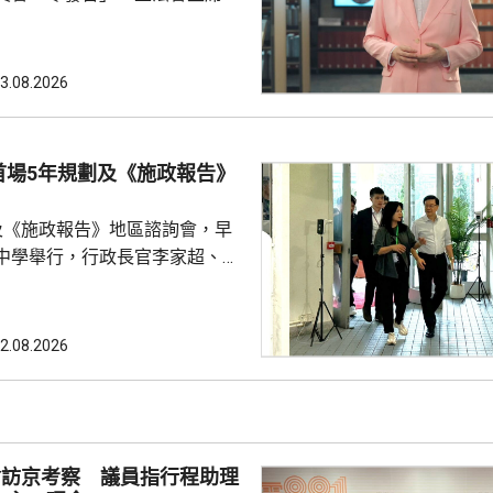
文，反駁報道未有全面反映立法
認為將發言次數視為評核議員表
，會令公眾誤解部分議員表現。
3.08.2026
《議事規則》並不鼓勵議員重複
員在會議上是否發言，及發言多
量，將每名議員視為獨立「發言
首場5年規劃及《施政報告》
容易忽略立法會內部政黨分工，
會常態，可減少消耗議會寶貴
及《施政報告》地區諮詢會，早
中學舉行，行政長官李家超、全
，以及多名局長出席。 李家超
劃及施政報告諮詢同時進行特別
規劃是香港發展藍圖，提供方向
2.08.2026
策略性的指導文件，與施政報告
指，施政報告除了載有每年的施
是五年規劃的年度報告，行政長
報如何落實五年規劃，並按每年
會訪京考察 議員指行程助理
實際情況，提出施政重點。 李家超又...