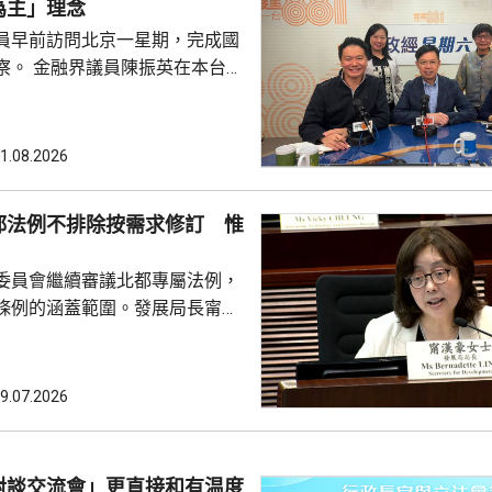
為主」理念
員早前訪問北京一星期，完成國
英在本台節
府邀請「最頂級」講者向議員分
視議員訪京，亦關注議員的履職
又指，考察期間更深入了解國家
1.08.2026
要等題目，未來將會於金融業發
人民為中心的理念，例如加強防
都法例不排除按需求修訂 惟
普惠金融，探討改善支付平台。
署 考察市民熱線中心等 民建
委員會繼續審議北都專屬法例，
，考察期間進...
條例的涵蓋範圍。發展局長甯漢
時進入建設階段，政府是基於現
例加入相關條款，暫時見不到有
例涵蓋。她表示，明白隨著發展
9.07.2026
不排除會再修訂條例，但強調立
例未涵
引資提供的稅務便利；選委界陳
對談交流會」更直接和有温度