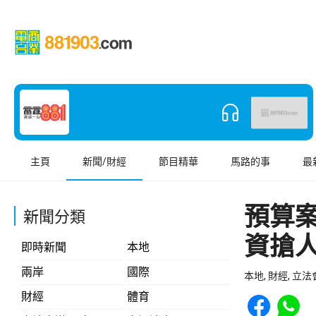
主頁
新聞/財經
節目精華
馬路的事
最
預算
新聞分類
資搶
即時新聞
本地
兩岸
國際
本地, 財經, 立
Share to Face
Share t
財經
體育