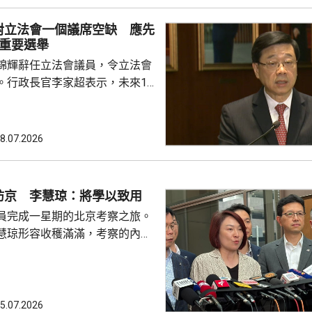
他強調，視立法會為政府的改革
對立法會一個議席空缺 應先
過交流會可連接不同角度，令大
場重要選舉
雙方既制衡、又配合。李家超又
錦輝辭任立法會議員，令立法會
議員就好像同一隊「香...
。行政長官李家超表示，未來18
行3場重要選舉，包括約在11月
選舉、明年3月的行政長官選
的區議會選舉，認為考慮人力資
8.07.2026
必要性等綜合因素，相對立法會
的補選，應先要辦好未來3場選
訪京 李慧琼：將學以致用
的評估，又指雖然立法會目前只
員完成一星期的北京考察之旅。
但每名議員都明白要多...
慧琼形容收穫滿滿，考察的內容
科等範疇；又指與港澳辦主任夏
，夏寶龍對本屆立法會的工作表
勵議員要好好發揮角色，支持行
政府依法施政，提升治理效能。
5.07.2026