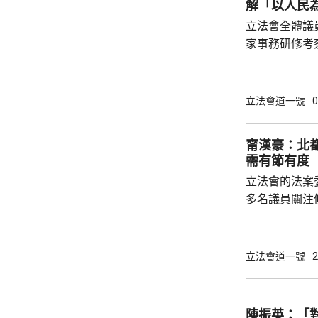
解「以人民
立法會全體議
家事務研修考察。 金融界議員陳振
目指，中央政
享，是高度重
能力。陳振英
立法會道一號
0
十五五規劃綱
展應用國家以
甯漢豪：北
騙意識、推廣
需有節有度
了解國家超前部
立法會的法案
聯議員周浩鼎指
多名議員關注
豪指，北都現
時情況，在條
新範疇需在條
立法會道一號
2
會有新需求，
法需有節有度。 選委界簡慧敏關注，條
蓋為北都招商
陳振英：「