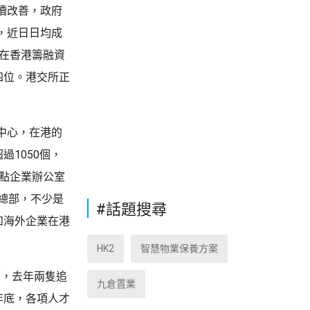
續改善，政府
，近日日均成
對在香港籌融資
四位。港交所正
中心，在港的
1050個，
重點企業辦公室
總部，不少是
#話題搜尋
和海外企業在港
HK2
智慧物業保養方案
面，去年兩隻追
九倉置業
年底，各項人才