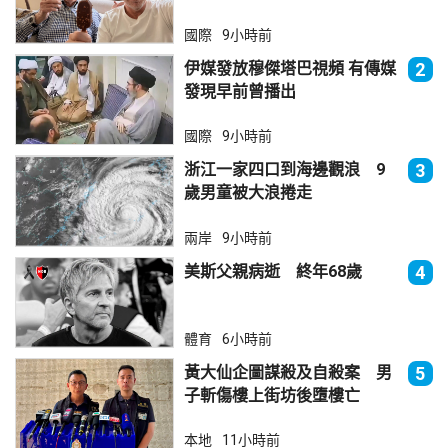
國際
9小時前
伊媒發放穆傑塔巴視頻 有傳媒
2
發現早前曾播出
國際
9小時前
浙江一家四口到海邊觀浪 9
3
歲男童被大浪捲走
兩岸
9小時前
美斯父親病逝 終年68歲
4
體育
6小時前
黃大仙企圖謀殺及自殺案 男
5
子斬傷樓上街坊後墮樓亡
本地
11小時前