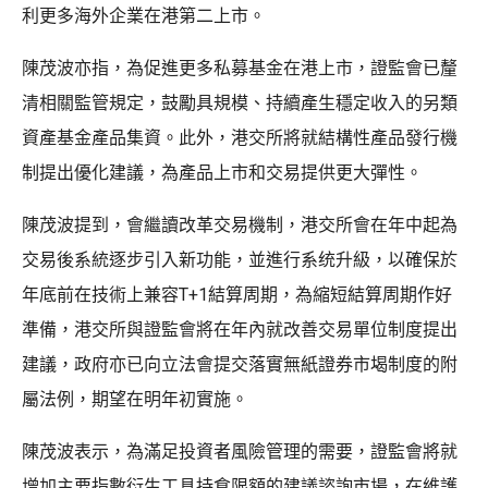
利更多海外企業在港第二上市。
陳茂波亦指，為促進更多私募基金在港上市，證監會已釐
清相關監管規定，鼓勵具規模、持續產生穩定收入的另類
資產基金產品集資。此外，港交所將就結構性產品發行機
制提出優化建議，為產品上市和交易提供更大彈性。
陳茂波提到，會繼讀改革交易機制，港交所會在年中起為
交易後系統逐步引入新功能，並進行系统升級，以確保於
年底前在技術上兼容T+1結算周期，為縮短結算周期作好
準備，港交所與證監會將在年內就改善交易單位制度提出
建議，政府亦已向立法會提交落實無紙證券市堨制度的附
屬法例，期望在明年初實施。
陳茂波表示，為滿足投資者風險管理的需要，證監會將就
增加主要指數衍生工具持倉限額的建議諮詢市場，在維護