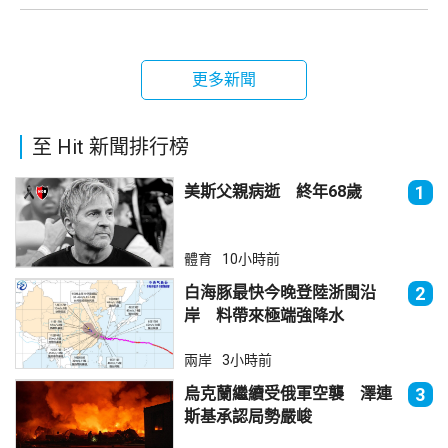
更多新聞
至 Hit 新聞排行榜
美斯父親病逝 終年68歲
1
體育
10小時前
白海豚最快今晚登陸浙閩沿
2
岸 料帶來極端強降水
兩岸
3小時前
烏克蘭繼續受俄軍空襲 澤連
3
斯基承認局勢嚴峻