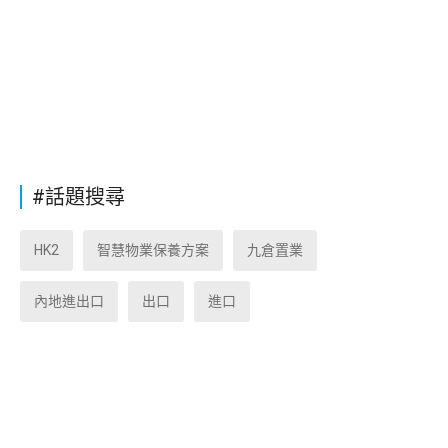
#話題搜尋
HK2
智慧物業保養方案
九倉置業
內地進出口
出口
進口