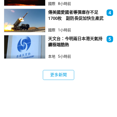
國際
8小時前
傳美國愛國者導彈庫存不足
4
1700枚 副防長促加快生產武
器
國際
1小時前
天文台：今明兩日本港天氣持
5
續極端酷熱
本地
5小時前
更多新聞