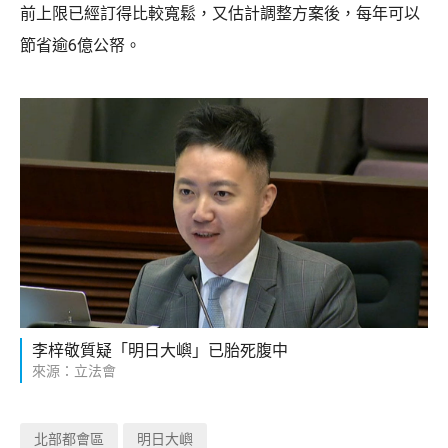
前上限已經訂得比較寬鬆，又估計調整方案後，每年可以
節省逾6億公帑。
李梓敬質疑「明日大嶼」已胎死腹中
來源：立法會
北部都會區
明日大嶼