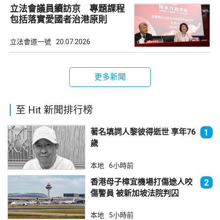
立法會議員續訪京 專題課程
包括落實愛國者治港原則
立法會道一號
20.07.2026
更多新聞
至 Hit 新聞排行榜
著名填詞人黎彼得逝世 享年76
1
歲
本地
6小時前
香港母子樟宜機場打傷途人咬
2
傷警員 被新加坡法院判囚
本地
5小時前