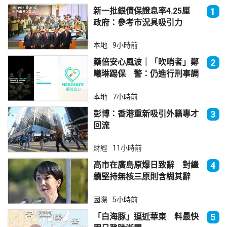
新一批銀債保證息率4.25厘
1
政府：參考市況具吸引力
本地
9小時前
藥倍安心風波｜「吹哨者」鄭
2
曦琳踢保 警：仍進行刑事調
查
本地
7小時前
彭博：香港重新吸引外籍專才
3
回流
財經
11小時前
高市在廣島原爆日致辭 對繼
4
續堅持無核三原則含糊其辭
國際
5小時前
「白海豚」逼近華東 料最快
5