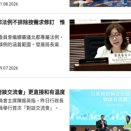
又指，考察期間更深入了解國家
1.08.2026
要等題目，未來將會於金融業發
人民為中心的理念，例如加強防
都法例不排除按需求修訂 惟
普惠金融，探討改善支付平台。
署 考察市民熱線中心等 民建
委員會繼續審議北都專屬法例，
，考察期間進...
條例的涵蓋範圍。發展局長甯漢
時進入建設階段，政府是基於現
例加入相關條款，暫時見不到有
例涵蓋。她表示，明白隨著發展
9.07.2026
不排除會再修訂條例，但強調立
例未涵
引資提供的稅務便利；選委界陳
對談交流會」更直接和有温度
否因應北都工程增加，提供更具
員會主席陳振英指，昨日行政長
安排。甯漢豪指，立法...
員舉行首次「對談交流會」，環
，議員用詞沒有限制，更容易暢
長官亦能更好表達自己。他又
受議事規則限制，不用一問一