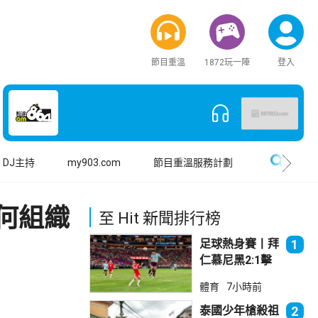
節目重溫
1872玩一陣
登入
搜尋
DJ主持
my903.com
節目重溫服務計劃
何組織
至 Hit 新聞排行榜
足球熱身賽丨拜
1
仁慕尼黑2:1擊
敗阿士東維拉
體育
7小時前
泰國少年槍殺祖
2