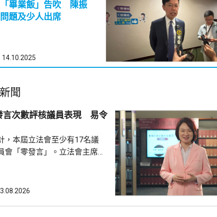
「畢業飯」告吹 陳振
問題及少人出席
14.10.2025
新聞
發言次數評核議員表現 易令
計，本屆立法會至少有17名議
員會「零發言」。立法會主席李
文，反駁報道未有全面反映立法
認為將發言次數視為評核議員表
，會令公眾誤解部分議員表現。
3.08.2026
《議事規則》並不鼓勵議員重複
員在會議上是否發言，及發言多