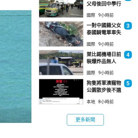
父母後回中學行
兇 累計最少8
國際
9小時前
死23傷
一對中國籍父女
3
泰國騎電單車失
控墮崖 1死1
國際
9小時前
傷
萊比錫機場日前
4
裝爆炸品無人
機 由一名司機
國際
9小時前
發現再踢落
狗隻將軍澳寵物
5
公園散步後不適
死亡 警列雜項
本地
8小時前
跟進
更多新聞