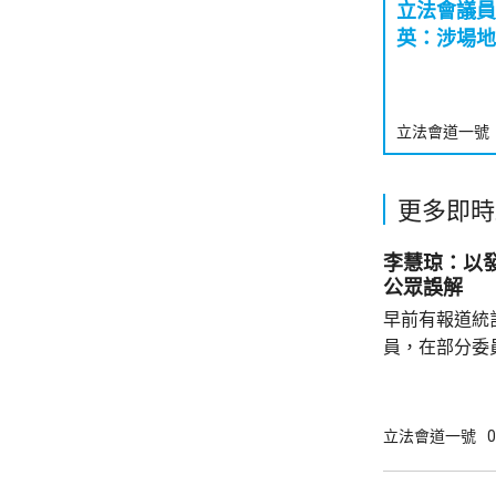
立法會議員
英：涉場地
立法會道一號
更多即時
李慧琼：以
公眾誤解
早前有報道統
員，在部分委
慧琼在報章撰
會實際運作，
現的重要指標
立法會道一號
0
李慧琼強調，
發言，指出議