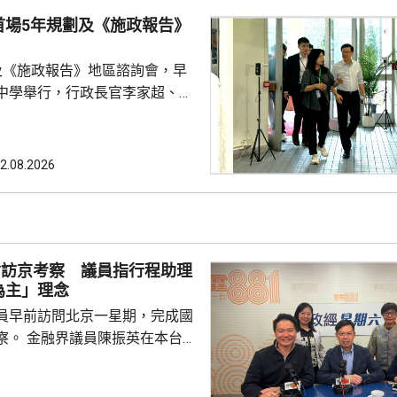
量，將每名議員視為獨立「發言
首場5年規劃及《施政報告》
容易忽略立法會內部政黨分工，
會常態，可減少消耗議會寶貴
及《施政報告》地區諮詢會，早
中學舉行，行政長官李家超、全
，以及多名局長出席。 李家超
劃及施政報告諮詢同時進行特別
規劃是香港發展藍圖，提供方向
2.08.2026
策略性的指導文件，與施政報告
指，施政報告除了載有每年的施
是五年規劃的年度報告，行政長
報如何落實五年規劃，並按每年
會訪京考察 議員指行程助理
實際情況，提出施政重點。 李家超又...
為主」理念
員早前訪問北京一星期，完成國
英在本台節
府邀請「最頂級」講者向議員分
視議員訪京，亦關注議員的履職