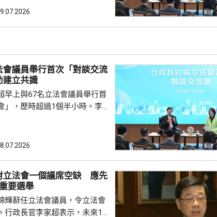
爐邊談話」，有溫度和直接。 陳
9.07.2026
超運用大量例子解釋行政主導，
何部分政策，例如為《基本法》
。 陳振英又解釋，
不會取代原有前廳交流會和...
法會議員舉行首次「對談交流
助建立共識
超早上與67名立法會議員舉行首
會」，歷時超過1個半小時。李
後指，認為交流會正面積極，可
建更好基礎、建立共識。 李家
會是為增進行政立法之間的理
8.07.2026
，令雙方可集中精神，為市民解
他強調，視立法會為政府的改革
對立法會一個議席空缺 應先
過交流會可連接不同角度，令大
場重要選舉
雙方既制衡、又配合。李家超又
錦輝辭任立法會議員，令立法會
議員就好像同一隊「香...
。行政長官李家超表示，未來18