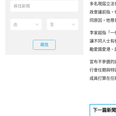
多名現屆立法
政會議前指，
同原因，他尊
李家超指「一
讓不同人士有
尋找
勵愛國愛港、
宣布不參選的
行會任期與特
成員打算在任
下一篇新聞