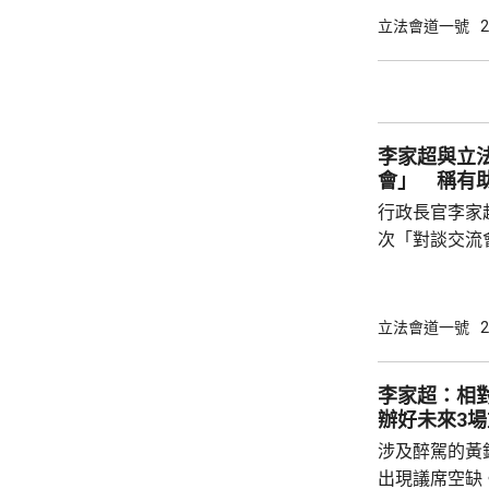
答，形容像「
立法會道一號
2
振英指，李家
令議員明白為
第23條立法等必須出台
「對談交流會」
李家超與立
會」 稱有
行政長官李家
次「對談交流
家超在交流會
以讓他與議員搭
超指出，交流
立法會道一號
2
解、拉近距離
決更多問題。
李家超：相
伙伴，相信透
辦好未來3
家換位思考，
涉及醉駕的黃
形容，會上他和
出現議席空缺