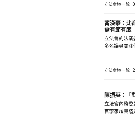
能力。陳振英
立法會道一號
0
十五五規劃綱
展應用國家以
甯漢豪：北
騙意識、推廣
需有節有度
了解國家超前部
立法會的法案
聯議員周浩鼎指
多名議員關注
豪指，北都現
時情況，在條
新範疇需在條
立法會道一號
2
會有新需求，
法需有節有度。 選委界簡慧敏關注，條
蓋為北都招商
陳振英：「
紹雄亦關注會
立法會內務委
彈性的輸入勞工
官李家超與議
境更輕鬆自在
所欲言，行政
指，交流會不