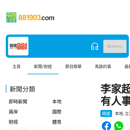
主頁
新聞/財經
節目精華
馬路的事
最
李家
新聞分類
有人
即時新聞
本地
兩岸
國際
精選
本地, 
Share to Face
Share t
財經
體育