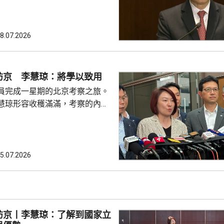
行3場重要選舉，包括約在11月
選舉、明年3月的行政長官選
的區議會選舉，認為考慮人力資
8.07.2026
必要性等綜合因素，相對立法會
的補選，應先要辦好未來3場選
訪京 李慧琼：將學以致用
的評估，又指雖然立法會目前只
員完成一星期的北京考察之旅。
但每名議員都明白要多...
慧琼形容收穫滿滿，考察的內容
科等範疇；又指與港澳辦主任夏
，夏寶龍對本屆立法會的工作表
勵議員要好好發揮角色，支持行
政府依法施政，提升治理效能。
5.07.2026
於下周與行政長官李家超會面
果。 陳振英：內地專家
會內務委員會主席
今次考察中，國家十五...
訪京丨李慧琼：了解到國家立