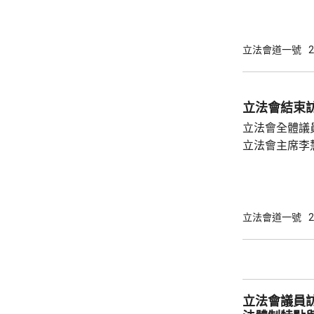
個月香港將舉
舉行的選委會
舉，及明年底
立法會道一號
2
源、時間、及
一個議席空缺
舉。 立法會主席李慧琼就指，理解和尊重行政
立法會結束
長官及選管會
立法會全體議
有89名議員，
立法會主席李
包括民生及創
寶龍會面期間
示肯定，並鼓
政長官和特區
立法會道一號
2
她又表示，會
時，分享今次考察的成
就本港發展提多項建議 立法
陳振英表示，在
立法會議員