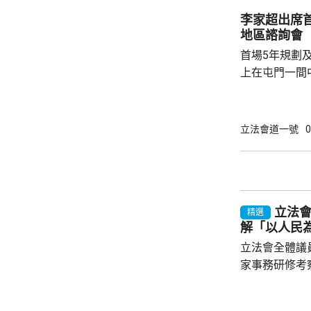
寡基於不同考
李家超出席
個體」統計，
地區諮詢會
認為分工是議
首場5年規劃
時...
上在屯門一間
體司長及副司長
表示，五年規
有意義，五年
立法會道一號
0
性、宏觀性、
一脈相承。他
政政策外，亦
官每年需要匯
立法
精選
解「以人民
立法會全體議
家事務研修考察。 金融界議員陳振
目指，中央政
享，是高度重