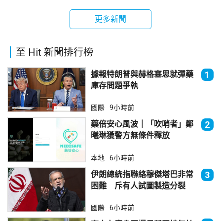
更多新聞
至 Hit 新聞排行榜
據報特朗普與赫格塞思就彈藥
1
庫存問題爭執
國際
9小時前
藥倍安心風波｜「吹哨者」鄭
2
曦琳獲警方無條件釋放
本地
6小時前
伊朗總統指聯絡穆傑塔巴非常
3
困難 斥有人試圖製造分裂
國際
6小時前