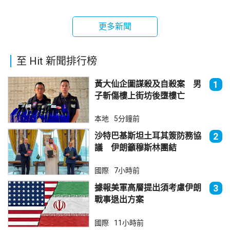
更多新聞
至 Hit 新聞排行榜
黃大仙企圖謀殺及自殺案 男
1
子斬傷樓上街坊後墮樓亡
本地
5分鐘前
沙特巴基斯坦土耳其簽防務協
2
議 伊朗籲穆斯林團結
國際
7小時前
據報美軍高層提出須考慮伊朗
3
戰事退出方案
國際
11小時前