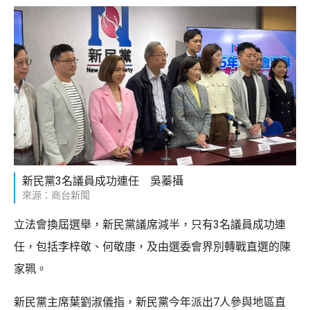
新民黨3名議員成功連任 吳蓁攝
來源：商台新聞
立法會換屆選舉，新民黨議席減半，只有3名議員成功連
任，包括李梓敬、何敬康，及由選委會界別轉戰直選的陳
家珮。
新民黨主席葉劉淑儀指，新民黨今年派出7人參與地區直