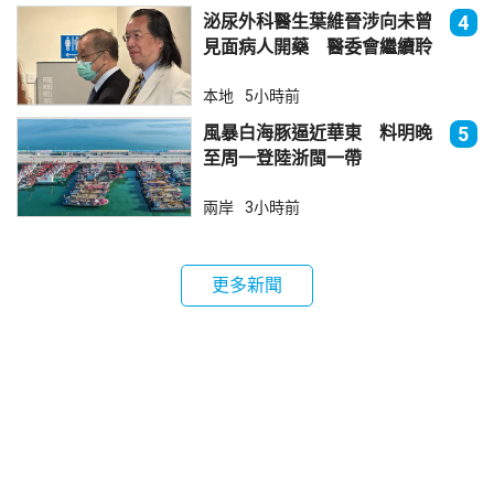
泌尿外科醫生葉維晉涉向未曾
4
見面病人開藥 醫委會繼續聆
訊
本地
5小時前
風暴白海豚逼近華東 料明晚
5
至周一登陸浙閩一帶
兩岸
3小時前
更多新聞