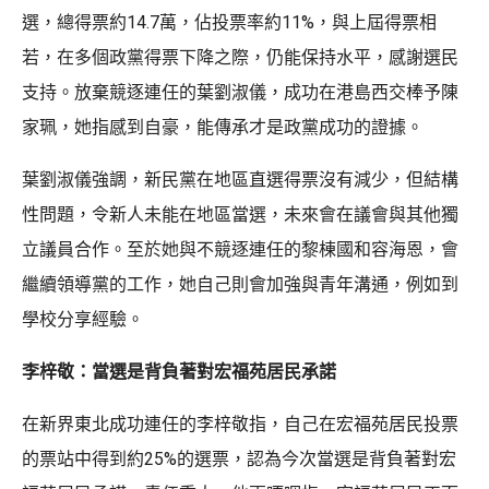
選，總得票約14.7萬，佔投票率約11%，與上屆得票相
若，在多個政黨得票下降之際，仍能保持水平，感謝選民
支持。放棄競逐連任的葉劉淑儀，成功在港島西交棒予陳
家珮，她指感到自豪，能傳承才是政黨成功的證據。
葉劉淑儀強調，新民黨在地區直選得票沒有減少，但結構
性問題，令新人未能在地區當選，未來會在議會與其他獨
立議員合作。至於她與不競逐連任的黎棟國和容海恩，會
繼續領導黨的工作，她自己則會加強與青年溝通，例如到
學校分享經驗。
李梓敬：當選是背負著對宏福苑居民承諾
在新界東北成功連任的李梓敬指，自己在宏福苑居民投票
的票站中得到約25%的選票，認為今次當選是背負著對宏