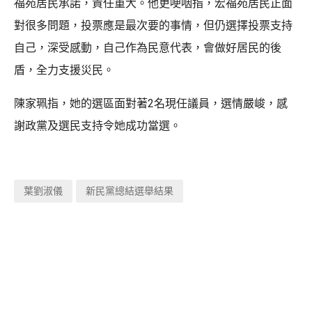
福苑居民承諾，責任重大。他更哽咽指，宏福苑居民正面
對很多問題，投票應是最次要的事情，但仍選擇投票支持
自己，深受感動，自己作為民意代表，會做好居民的後
盾，全力支援災民。
陳家珮指，她的選區面對著2名現任議員，選情嚴峻，感
謝政黨及選民支持令她成功當選。
葉劉淑儀
新民黨總結選舉結果