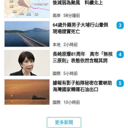
後減弱為颱風 料續北上
兩岸
58分鐘前
64歲外籍男子大埔行山暈倒
3
現場證實死亡
本地
2小時前
長崎原爆81周年 高市「無核
4
三原則」表態依然含糊其詞
國際
5小時前
據報有影子船隊秘密在霍峽助
5
海灣國家轉運石油出口
國際
10小時前
更多新聞