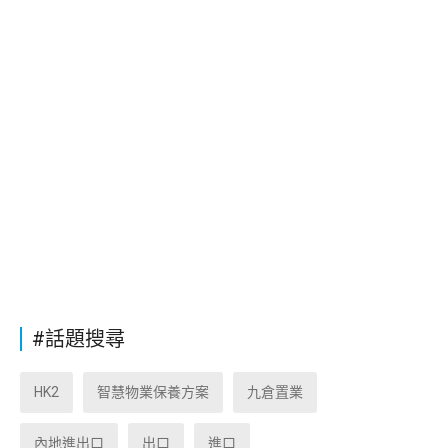
#話題搜尋
HK2
智慧物業保養方案
九倉置業
內地進出口
出口
進口