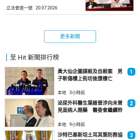
立法會道一號
20.07.2026
更多新聞
至 Hit 新聞排行榜
黃大仙企圖謀殺及自殺案 男
1
子斬傷樓上街坊後墮樓亡
本地
3小時前
泌尿外科醫生葉維晉涉向未曾
2
見面病人開藥 醫委會繼續聆
訊
本地
9小時前
沙特巴基斯坦土耳其簽防務協
3