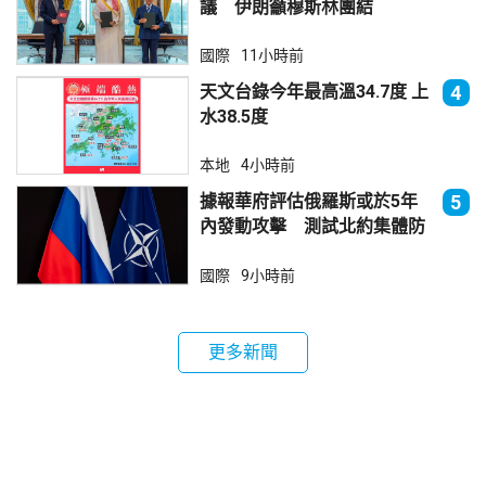
議 伊朗籲穆斯林團結
國際
11小時前
天文台錄今年最高溫34.7度 上
4
水38.5度
本地
4小時前
據報華府評估俄羅斯或於5年
5
內發動攻擊 測試北約集體防
禦
國際
9小時前
更多新聞