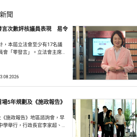
新聞
發言次數評核議員表現 易令
計，本屆立法會至少有17名議
員會「零發言」。立法會主席李
文，反駁報道未有全面反映立法
認為將發言次數視為評核議員表
，會令公眾誤解部分議員表現。
3.08.2026
《議事規則》並不鼓勵議員重複
員在會議上是否發言，及發言多
量，將每名議員視為獨立「發言
首場5年規劃及《施政報告》
容易忽略立法會內部政黨分工，
會常態，可減少消耗議會寶貴
及《施政報告》地區諮詢會，早
中學舉行，行政長官李家超、全
，以及多名局長出席。 李家超