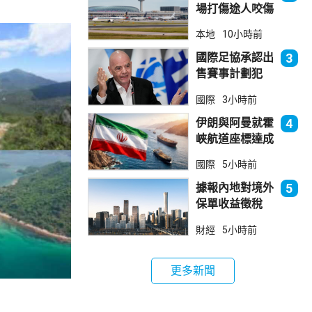
場打傷途人咬傷
警員 被新加坡
本地
10小時前
法院判囚
國際足協承認出
3
售賽事計劃犯
錯 惟仍全力支
國際
3小時前
持恩芬天奴
伊朗與阿曼就霍
4
峽航道座標達成
一致 新航道大
國際
5小時前
部分途經伊朗領
海
據報內地對境外
5
保單收益徵稅
20% 保誠滙控
財經
5小時前
倫敦股價急跌
更多新聞