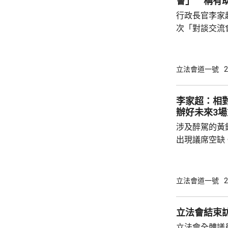
會」 稱有
行政長官李家
次「對談交流
家超在交流會
以讓他與議員搭
超指出，交流
立法會道一號
2
解、拉近距離
決更多問題。
李家超：相
伙伴，相信透
辦好未來3
家換位思考，
涉及醉駕的黃
形容，會上他和
出現議席空缺
個月香港將舉
舉行的選委會
舉，及明年底
立法會道一號
2
源、時間、及
一個議席空缺
立法會結束
舉。 立法會主席李慧琼就指，理解和尊重行政
立法會全體議