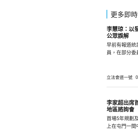
更多即時
李慧琼：以
公眾誤解
早前有報道統
員，在部分委
慧琼在報章撰
會實際運作，
現的重要指標
立法會道一號
0
李慧琼強調，
發言，指出議
寡基於不同考
李家超出席
個體」統計，
地區諮詢會
認為分工是議
首場5年規劃
時...
上在屯門一間
體司長及副司長