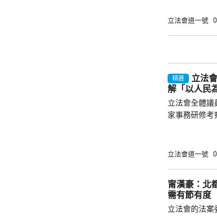
表示，五年規
有意義，五年
立法會道一號
0
性、宏觀性、
一脈相承。他
政政策外，亦
官每年需要匯
立法
精選
解「以人民
立法會全體議
家事務研修考察。 金融界議員陳振
目指，中央政
享，是高度重
能力。陳振英
立法會道一號
0
十五五規劃綱
展應用國家以
甯漢豪：北
騙意識、推廣
需有節有度
了解國家超前部
立法會的法案
聯議員周浩鼎指