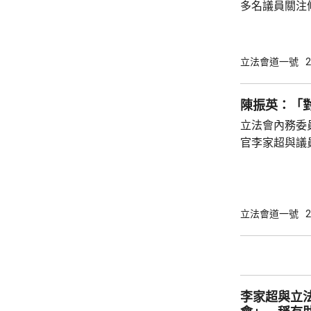
多名議員關注
豪指，北都現
時情況，在條
新範疇需在條
立法會道一號
2
會有新需求，
法需有節有度。 選委界簡慧敏關注，條
陳振英：「
蓋為北都招商
立法會內務委
紹雄亦關注會
官李家超與議
彈性的輸入勞工
境更輕鬆自在
所欲言，行政
指，交流會不
答，形容像「
立法會道一號
2
振英指，李家
令議員明白為
第23條立法等必須出台
「對談交流會」
李家超與立