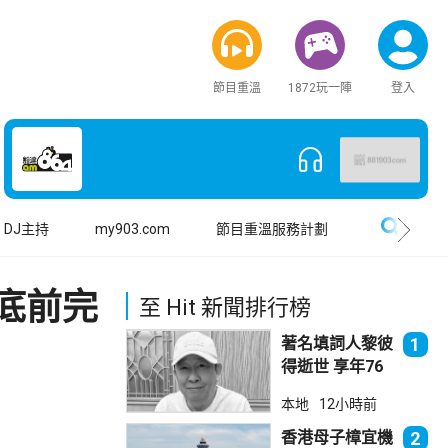
節目重溫
1872玩一陣
登入
搜尋
DJ主持
my903.com
節目重溫服務計劃
底前完
至 Hit 新聞排行榜
著名填詞人黎彼
1
得逝世 享年76
歲
本地
12小時前
香港母子樟宜機
2