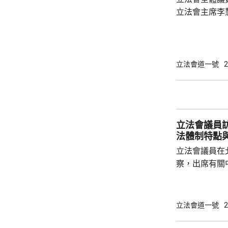
長官及選管會
立法會主席李
有89名議員，
包括民生及創
寶龍會面期間
示肯定，並鼓
政長官和特區
立法會道一號
2
她又表示，會
時，分享今次考察的成
就本港發展提多項建議 立法
陳振英表示，在
立法會議員
法體制特點
立法會議員在
察，出席有關
題講授。全國
社交平台發文
人民當家作主
立法會道一號
2
治等，都是中
到國家在生態