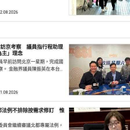
劃及施政報告諮詢同時進行特別
規劃是香港發展藍圖，提供方向
2.08.2026
策略性的指導文件，與施政報告
指，施政報告除了載有每年的施
是五年規劃的年度報告，行政長
報如何落實五年規劃，並按每年
會訪京考察 議員指行程助理
實際情況，提出施政重點。 李家超又...
為主」理念
員早前訪問北京一星期，完成國
英在本台節
府邀請「最頂級」講者向議員分
視議員訪京，亦關注議員的履職
又指，考察期間更深入了解國家
1.08.2026
要等題目，未來將會於金融業發
人民為中心的理念，例如加強防
都法例不排除按需求修訂 惟
普惠金融，探討改善支付平台。
署 考察市民熱線中心等 民建
委員會繼續審議北都專屬法例，
，考察期間進...