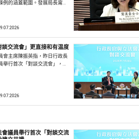
條例的涵蓋範圍。發展局長甯漢
時進入建設階段，政府是基於現
例加入相關條款，暫時見不到有
例涵蓋。她表示，明白隨著發展
9.07.2026
不排除會再修訂條例，但強調立
例未涵
對談交流會」更直接和有温度
引資提供的稅務便利；選委界陳
員會主席陳振英指，昨日行政長
否因應北都工程增加，提供更具
員舉行首次「對談交流會」，環
安排。甯漢豪指，立法...
，議員用詞沒有限制，更容易暢
長官亦能更好表達自己。他又
受議事規則限制，不用一問一
爐邊談話」，有溫度和直接。 陳
9.07.2026
超運用大量例子解釋行政主導，
何部分政策，例如為《基本法》
。 陳振英又解釋，
不會取代原有前廳交流會和...
法會議員舉行首次「對談交流