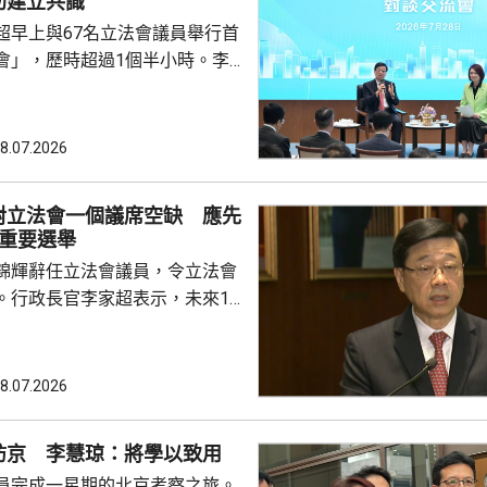
助建立共識
超早上與67名立法會議員舉行首
會」，歷時超過1個半小時。李
後指，認為交流會正面積極，可
建更好基礎、建立共識。 李家
會是為增進行政立法之間的理
8.07.2026
，令雙方可集中精神，為市民解
他強調，視立法會為政府的改革
對立法會一個議席空缺 應先
過交流會可連接不同角度，令大
場重要選舉
雙方既制衡、又配合。李家超又
錦輝辭任立法會議員，令立法會
議員就好像同一隊「香...
。行政長官李家超表示，未來18
行3場重要選舉，包括約在11月
選舉、明年3月的行政長官選
的區議會選舉，認為考慮人力資
8.07.2026
必要性等綜合因素，相對立法會
的補選，應先要辦好未來3場選
訪京 李慧琼：將學以致用
員完成一星期的北京考察之旅。