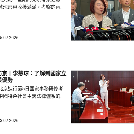
的評估，又指雖然立法會目前只
慧琼形容收穫滿滿，考察的內容
但每名議員都明白要多...
科等範疇；又指與港澳辦主任夏
，夏寶龍對本屆立法會的工作表
勵議員要好好發揮角色，支持行
政府依法施政，提升治理效能。
5.07.2026
於下周與行政長官李家超會面
果。 陳振英：內地專家
會內務委員會主席
今次考察中，國家十五...
訪京丨李慧琼：了解到國家立
與優勢
北京進行第5日國家事務研修考
中國特色社會主義法律體系的專
人大常委、立法會主席李慧琼在
表示，課堂上深刻了解到，保證
，推動改革、促進發展、保障善
3.07.2026
國立法體制的特點與優勢，亦提
文明、知識產權等領域加強立