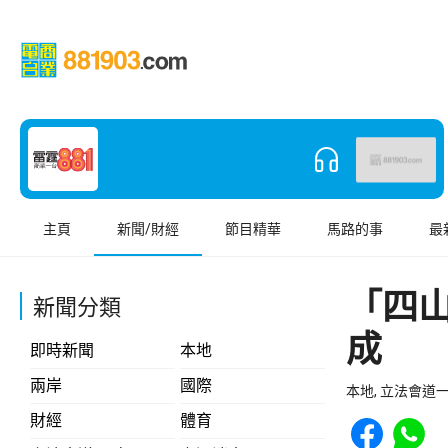
主頁
新聞/財經
節目精華
馬路的事
最
「四
新聞分類
成
即時新聞
本地
兩岸
國際
本地, 立法會道
Share to Face
Share t
財經
體育