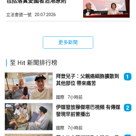
包括落實愛國者治港原則
立法會道一號
20.07.2026
更多新聞
至 Hit 新聞排行榜
拜登兒子：父親癌細胞擴散到
1
其他部位 帶來痛苦
國際
7小時前
伊媒發放穆傑塔巴視頻 有傳媒
2
發現早前曾播出
國際
7小時前