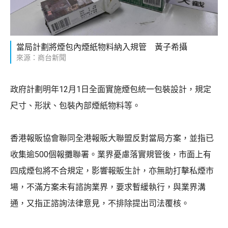
當局計劃將煙包內煙紙物料納入規管 黃子希攝
來源：商台新聞
政府計劃明年12月1日全面實施煙包統一包裝設計，規定
尺寸、形狀、包裝內部煙紙物料等。
香港報販協會聯同全港報販大聯盟反對當局方案，並指已
收集逾500個報攤聯署。業界憂慮落實規管後，市面上有
四成煙包將不合規定，影響報販生計，亦無助打擊私煙市
場，不滿方案未有諮詢業界，要求暫緩執行，與業界溝
通，又指正諮詢法律意見，不排除提出司法覆核。