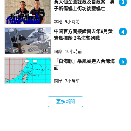
黃大仙企圖謀殺及自殺案 男
3
子斬傷樓上街坊後墮樓亡
本地
9小時前
中國官方間接證實去年8月黃
4
岩島撞船 2名海警殉職
國際
10小時前
「白海豚」暴風圈進入台灣海
5
面
兩岸
7小時前
更多新聞