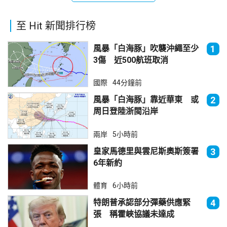
至 Hit 新聞排行榜
風暴「白海豚」吹襲沖繩至少
1
3傷 近500航班取消
國際
44分鐘前
風暴「白海豚」靠近華東 或
2
周日登陸浙閩沿岸
兩岸
5小時前
皇家馬德里與雲尼斯奧斯簽署
3
6年新約
體育
6小時前
特朗普承認部分彈藥供應緊
4
張 稱霍峽協議未達成