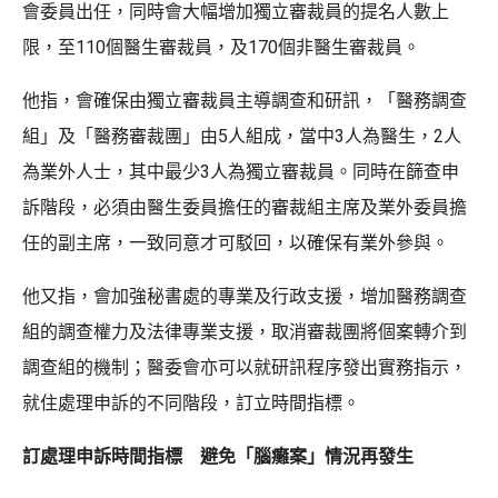
會委員出任，同時會大幅增加獨立審裁員的提名人數上
限，至110個醫生審裁員，及170個非醫生審裁員。
他指，會確保由獨立審裁員主導調查和研訊，「醫務調查
組」及「醫務審裁團」由5人組成，當中3人為醫生，2人
為業外人士，其中最少3人為獨立審裁員。同時在篩查申
訴階段，必須由醫生委員擔任的審裁組主席及業外委員擔
任的副主席，一致同意才可駁回，以確保有業外參與。
他又指，會加強秘書處的專業及行政支援，增加醫務調查
組的調查權力及法律專業支援，取消審裁團將個案轉介到
調查組的機制；醫委會亦可以就研訊程序發出實務指示，
就住處理申訴的不同階段，訂立時間指標。
訂處理申訴時間指標 避免「腦癱案」情況再發生