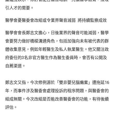
引人才的需要。
醫學會憂醫委會改組或令業界聲音減弱 將持續監察成效
醫學會會長鄭志文擔心，日後業界的聲音可能減弱，醫學
會要努力做好橋樑溝通角色，包括加強向未有被代表的群
體收集意見，例如年輕醫生及私人執業醫生。他又關注政
府委任的3名非官方醫生作為醫生委員時，會否有公開及
自薦渠道。
鄭志文又指，今次修例源於「雙非嬰兒腦癱案」遭拖延16
年，而事件涉及醫委會處理投訴的程序問題，與醫委會的
組成無關。今次改組是否能改善醫委會的功能，有待後續
評估。