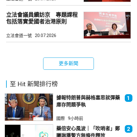
立法會議員續訪京 專題課程
包括落實愛國者治港原則
立法會道一號
20.07.2026
更多新聞
至 Hit 新聞排行榜
據報特朗普與赫格塞思就彈藥
1
庫存問題爭執
國際
9小時前
藥倍安心風波｜「吹哨者」鄭
2
曦琳獲警方無條件釋放