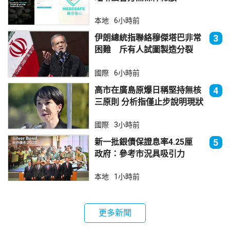
本地
6小時前
伊朗總統指聯絡穆傑塔巴非常
3
困難 斥有人試圖製造分裂
國際
6小時前
高市在廣島原爆日稱堅持無核
4
三原則 分析指僅止步說明現狀
國際
3小時前
新一批銀債保證息率4.25厘
5
政府：參考市況具吸引力
本地
1小時前
更多新聞