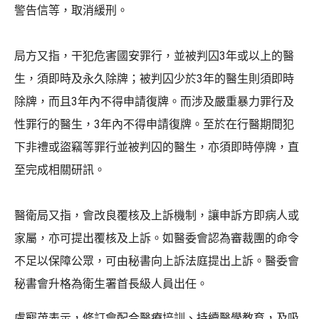
警告信等，取消緩刑。
局方又指，干犯危害國安罪行，並被判囚3年或以上的醫
生，須即時及永久除牌；被判囚少於3年的醫生則須即時
除牌，而且3年內不得申請復牌。而涉及嚴重暴力罪行及
性罪行的醫生，3年內不得申請復牌。至於在行醫期間犯
下非禮或盜竊等罪行並被判囚的醫生，亦須即時停牌，直
至完成相關研訊。
醫衛局又指，會改良覆核及上訴機制，讓申訴方即病人或
家屬，亦可提出覆核及上訴。如醫委會認為審裁團的命令
不足以保障公眾，可由秘書向上訴法庭提出上訴。醫委會
秘書會升格為衛生署首長級人員出任。
盧寵茂表示，修訂會配合醫療培訓、持續醫學教育，及吸