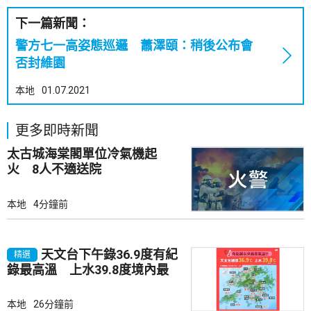
下一篇新聞：
警方七一高姿態巡邏 蕭澤頤：稍後公布會
否封維園
本地
01.07.2021
更多即時新聞
太古城海棠閣單位冷氣機起
火 8人不適送院
本地
4分鐘前
天文台下午錄36.9度有紀
精選
錄最高溫 上水39.8度境內最
高
本地
26分鐘前