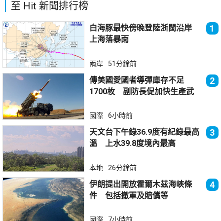
至 Hit 新聞排行榜
白海豚最快傍晚登陸浙閩沿岸
1
上海落暴雨
兩岸
51分鐘前
傳美國愛國者導彈庫存不足
2
1700枚 副防長促加快生產武
器
國際
6小時前
天文台下午錄36.9度有紀錄最高
3
溫 上水39.8度境內最高
本地
26分鐘前
伊朗提出開放霍爾木茲海峽條
4
件 包括撤軍及賠償等
國際
7小時前