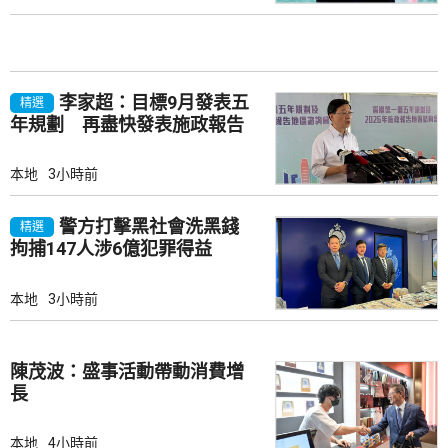
李家超：目標9月發表五
精選
年規劃 再盡快發表施政報告
本地
3小時前
警方打擊黑社會洗黑錢
精選
拘捕147人涉6億犯罪得益
本地
3小時前
陳茂波：盛事活動帶動消費增
長
本地
4小時前