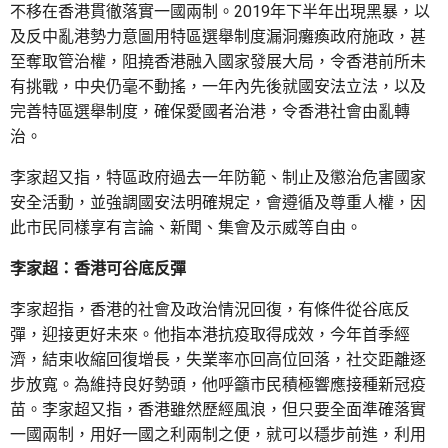
不移在香港貫徹落實一國兩制。2019年下半年出現黑暴，以
及反中亂港勢力意圖用特區選舉制度漏洞癱瘓政府施政，甚
至奪取管治權，阻撓香港融入國家發展大局，令香港前所未
有挑戰，中央仍毫不動搖，一年內先後就國安法立法，以及
完善特區選舉制度，確保愛國者治港，令香港社會由亂轉
治。
李家超又指，特區政府過去一年防範、制止及懲治危害國家
安全活動，並強調國安法明確規定，會遵循及尊重人權，因
此市民同樣享有言論、新聞、集會及示威等自由。
李家超：香港可谷底反彈
李家超指，香港的社會及政治情況回復，有條件從谷底反
彈，迎接更好未來。他指本港抗疫取得成效，今年首季經
濟，結束收縮回復增長，失業率亦回高位回落，社交距離逐
步放寬。為維持良好勢頭，他呼籲市民積極響應接種新冠疫
苗。李家超又指，香港雖然歷經風浪，但只要全面準確落實
一國兩制，用好一國之利兩制之便，就可以穩步前進，利用