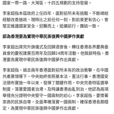
國家一帶一路、大灣區、十四五規劃的支持發展。
李家超指本屆政府上任四年，面對前所未有挑戰，不斷總結
經驗改善施政，現時比之前任何一刻，對前景更有信心，會
堅定維護國家安全，迎難而上，砥礪前行，團結一致。
認為香港要為實現中華民族復興中國夢作貢獻
李家超出席完升旗儀式及回歸酒會後，轉往香港各界慶典委
員會的慶祝建黨百周年及回歸24周年活動。他致辭時指，香
港要為實現中華民族復興中國夢作出貢獻。
李家超指，過去兩年香港面對前所未有的政治衝擊，在中國
共產黨領導下，中央始終依照基本法、憲法行事。香港國安
法頒布實施一年以來，發揮了關鍵作用，中央完善特區選舉
制度，落實愛國者治港，及時讓香港由亂到治，他認為兩項
舉措充分證明中央堅守一國兩制的初心。李家超指，要懷著
崇高的民族自尊，全面準確落實一國兩制，確保香港長期穩
定，為實現中華民族復興中國夢作出貢獻。