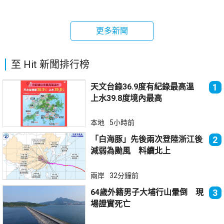
更多新聞
至 Hit 新聞排行榜
天文台錄36.9度有紀錄最高溫
1
上水39.8度境內最高
本地
5小時前
「白海豚」先後兩次登陸浙江後
2
減弱為颱風 料續北上
兩岸
32分鐘前
64歲外籍男子大埔行山暈倒 現
3
場證實死亡