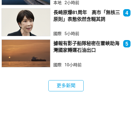
本地
2小時前
長崎原爆81周年 高市「無核三
4
原則」表態依然含糊其詞
國際
5小時前
據報有影子船隊秘密在霍峽助海
5
灣國家轉運石油出口
國際
10小時前
更多新聞