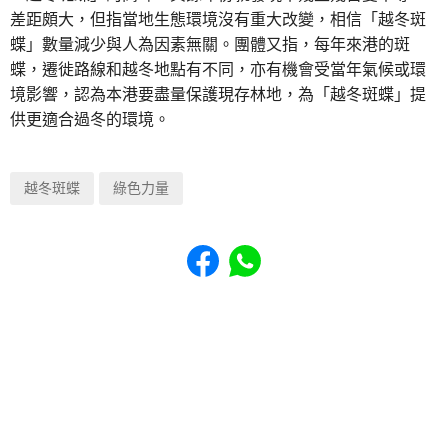
差距頗大，但指當地生態環境沒有重大改變，相信「越冬斑
蝶」數量減少與人為因素無關。團體又指，每年來港的斑
蝶，遷徙路線和越冬地點有不同，亦有機會受當年氣候或環
境影響，認為本港要盡量保護現存林地，為「越冬斑蝶」提
供更適合過冬的環境。
越冬斑蝶
綠色力量
Share to Facebook
Share to WhatsApp