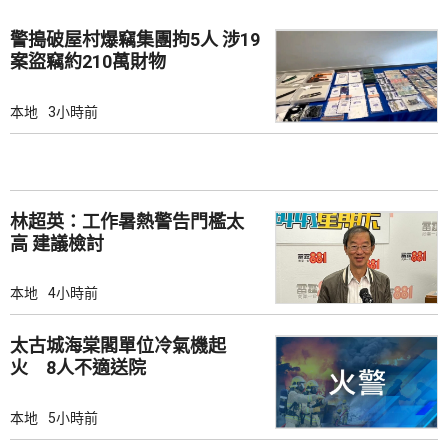
警搗破屋村爆竊集團拘5人 涉19
案盜竊約210萬財物
本地
3小時前
林超英：工作暑熱警告門檻太
高 建議檢討
本地
4小時前
太古城海棠閣單位冷氣機起
火 8人不適送院
本地
5小時前