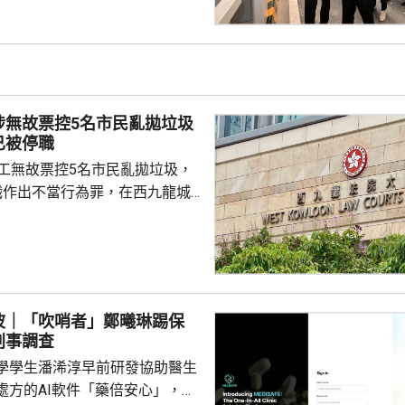
組，正籌備綜合營運測試、公共
，以及全方位應急演練和壓力測
德體育園開幕前的經驗，進行涵
、超過100個不同規模的演練和
進提升口岸負荷，並在每次測試
涉無故票控5名市民亂拋垃圾
，又要求小組必須以...
已被停職
管工無故票控5名市民亂拋垃圾，
職作出不當行為罪，在西九龍城
。被告暫時毋須答辯，以1萬元
日到區域法院答辯。 被告羅
食環署深水埗區環境衞生辦事處
小隊的管工。控罪指，他涉嫌於
24年期間，無故票控5人再次亂拋垃
波｜「吹哨者」鄭曦琳踢保
妥善送達，部分人被票控時甚至
刑事調查
們被追討罰款、遭通緝和拘捕。
學學生潘浠淳早前研發協助醫生
停職 ...
處方的AI軟件「藥倍安心」，去