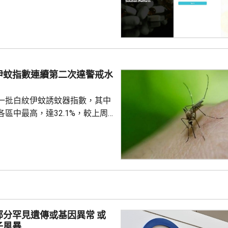
美國公司代為開發。揭發事件的
琳今年2月，涉嫌未獲當事人同
資料並造成指明傷害，被警方拘
候查。鄭曦琳今日在社交平台證
完成踢保程序，獲無條件釋放。
時指，被捕女子今日更新保釋手
伊蚊指數連續第二次達警戒水
續保釋候查，又說案件的刑事調
%
被捕人拒絕保釋候查，...
一批白紋伊蚊誘蚊器指數，其中
區中最高，達32.1%，較上周
指數高1.2個百分點，亦是連續
0%的警戒水平，代表白紋伊蚊分
都低於20%，藍田及秀茂坪
盤16.1%。 署方又就在中
深水埗、北區和葵青發現3個公
屋邨、4個私人屋苑、2個商場和1
有積水或積水容器，分別向有關
部分罕見遺傳或基因異常 或
張...
子風暴