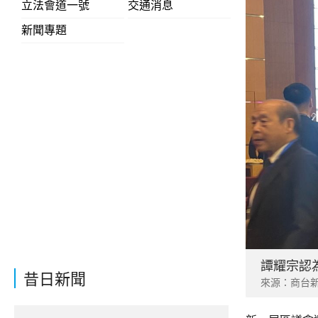
立法會道一號
交通消息
新聞專題
譚耀宗認
昔日新聞
來源：商台