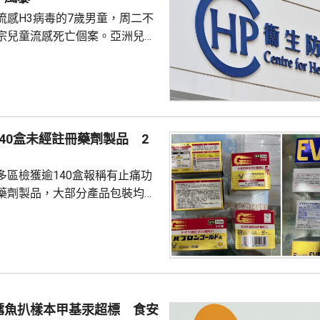
流感H3病毒的7歲男童，周二不
宗兒童流感死亡個案。亞洲兒童
長關日華，回應有市民質疑接種
會出現重症時說，病毒抗體基因
異，會導致人體現有的免疫力未
引發急劇的免疫反應「細胞因子
40盒未經註冊藥劑製品 2
分罕見的遺傳或人體基因異常會
響兒童在感染流感病毒時，身體
多區檢獲逾140盒報稱有止痛功
子反應出現功能失調...
藥劑製品，大部分產品包裝均以
名男子涉嫌違反《藥劑業及毒藥
獲這批報稱有止痛功效的未經註
產品沒有附印香港藥劑製品註冊
含有「布洛芬」和「二氫可待
，2名分別36和40歲男子涉嫌
鱈魚扒樣本甲基汞超標 食安
註冊藥劑製品和第1部毒藥等被