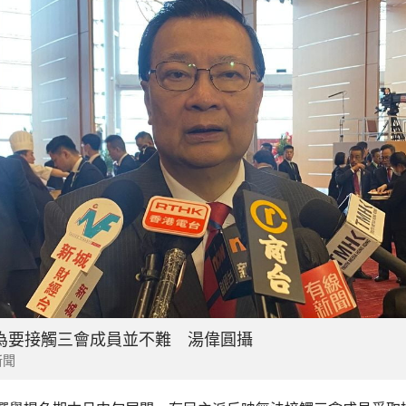
為要接觸三會成員並不難 湯偉圓攝
新聞