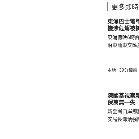
更多即時
東涌巴士電單車
機涉危駕被
東涌傍晚6時
沿東涌東交匯
口時，懷疑切
巴士車頭，遭
體多處受傷，
本地
39分鐘前
60歲巴士司
嚴重傷害」被捕。 龍運表示，涉事
往沙田的路線
陳國基視察
駕駛職務，派
保萬無一失
方調查事故原
新皇崗口岸即
安局長鄧炳強
岸區視察，並
度與人員部署。 陳國基表示，由保安局