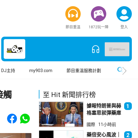
節目重溫
1872玩一陣
登入
搜尋
DJ主持
my903.com
節目重溫服務計劃
接觸
至 Hit 新聞排行榜
據報特朗普與赫
1
格塞思就彈藥庫
Share to Facebook
Share to WhatsApp
存問題爭執
國際
11小時前
藥倍安心風波｜
2