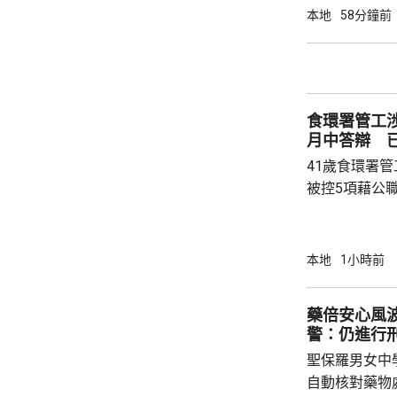
跨部門工作小
本地
58分鐘前
交通路線試行
試。將借鑑啟
蓋約20個類別
測試，循序漸
食環署管工
後即時跟進問題
月中答辯 
41歲食環署
被控5項藉公
裁判法院提堂
保釋，今個月27
銳，案發時為
本地
1小時前
轄下專責執法
2023至20
藥倍安心風
圾，告票未有
警：仍進行
不在港，令他
聖保羅男女中
食環署：涉事管工
自動核對藥物