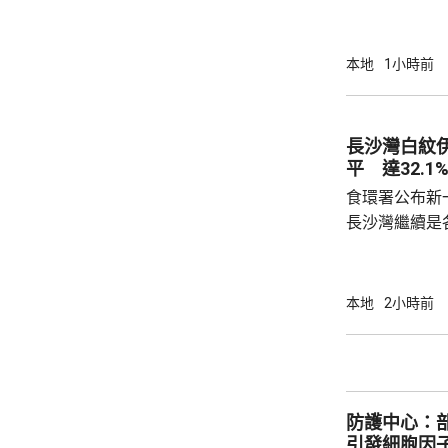
年被質疑是由
城大學生鄭曦
意下披露個人
本地
1小時前
捕並獲准保釋
實，已向警方
警方回覆查詢
長沙灣白紋
續時，拒絕繼
平 達32.1
查仍在進行中，
食環署公布新
長沙灣繼續是各
公布的上一批
第二次高於2
布廣泛；其餘
本地
2小時前
18.4%、上環及西營
西區、觀塘、
園、4個公共
個公共設施內
防護中心：
負責人發出共14
引發細胞因