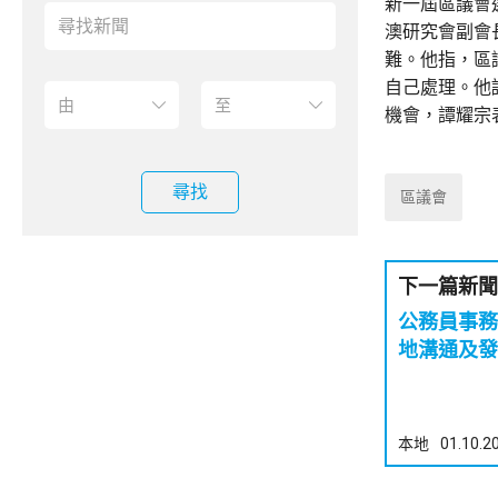
新一屆區議會
澳研究會副會
難。他指，區
自己處理。他
機會，譚耀宗
尋找
區議會
下一篇新聞
公務員事務
地溝通及發
本地
01.10.2