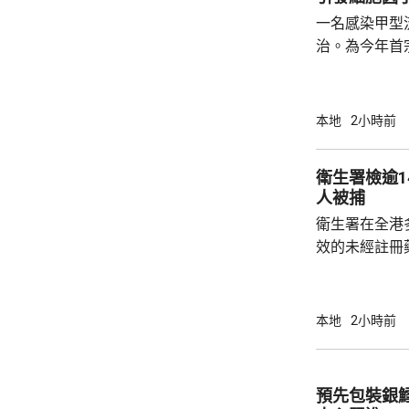
一名感染甲型
治。為今年首
傳染病學會會
流感疫苗後仍
出現漂移或轉
本地
2小時前
能有效應對，
風暴」。 衛生防護中心回覆傳媒時表示，醫學
衛生署檢逾1
文獻顯示，部
人被捕
令極少數受影
衛生署在全港
的炎症及細胞因
效的未經註冊
日文標籤，2
條例》被捕。 人員今日到尖沙咀和旺角執法，
在3間店鋪檢
本地
2小時前
冊藥劑製品，
編號，懷疑是
因」的藥劑製品
預先包裝銀
非法管有未經