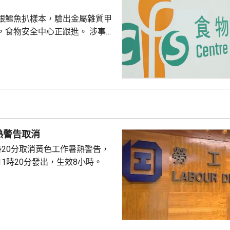
署將在證據充分時向...
銀鱈魚扒樣本，驗出金屬雜質甲
食物安全中心正跟進。 涉事產
aska Black Cod Steak」、產自
350克，食用期限今年9月20
恆常食物監測計劃，從一個網上
檢測，發現甲基汞含量為每公斤
超出法例標準的每公斤含0.5毫
事商戶將受影響批次產品停售和
正按中心指示回收，正追查...
熱警告取消
時20分取消黃色工作暑熱警告，
1時20分發出，生效8小時。