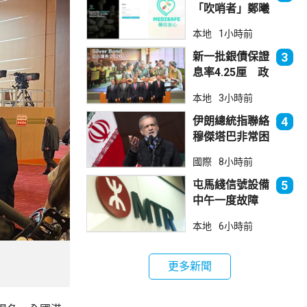
「吹哨者」鄭曦
琳踢保 警：仍
本地
1小時前
進行刑事調查
新一批銀債保證
3
息率4.25厘 政
府：參考市況具
本地
3小時前
吸引力
伊朗總統指聯絡
4
穆傑塔巴非常困
難 斥有人試圖
國際
8小時前
製造分裂
屯馬綫信號設備
5
中午一度故障
服務受阻約2小
本地
6小時前
時恢復
更多新聞