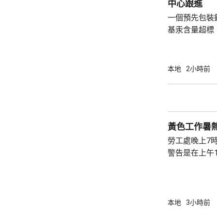
中心跟進
警方拘捕，衛生
一個預先包裝
基汞含量超標，
品名為「U.S. Al
美國，淨重每包
日。中心透過
本地
2小時前
商店抽取樣本
含0.8毫克，
克，已指令涉
下架，進口商亦
黃色工作暑
勞工處晚上7
警告是在上午1
本地
3小時前