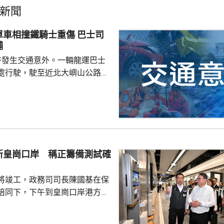
新聞
相撞鐵騎士重傷 巴士司
捕
許發生交通意外。一輛龍運巴士
處行駛，駛至近北大嶼山公路出
線撞到一架電單車，電單車攝入
推行約20米。58歲電單車司機身
昏迷送往北大嶼山醫院治理。
機涉嫌「危險駕駛引致他人身體受
的是一輛開
E42巴士，已即時暫停涉事車長
新皇崗口岸 稱正籌備測試確
員到醫院慰問傷者，並會配合警
因。
將竣工，政務司司長陳國基在保
陪同下，下午到皇崗口岸港方口
聽取跨部門小組匯報最新測試進
統籌的