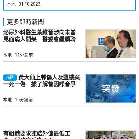
本地
01.10.2023
更多即時新聞
泌尿外科醫生葉維晉涉向未曾
見面病人開藥 醫委會繼續聆
訊
本地
11分鐘前
黃大仙上邨傷人及墮樓案
精選
一死一傷 據了解曾因噪音爭
執
本地
16分鐘前
有組織要求凍結外傭最低工