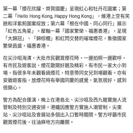
第一幕「煙花欣躍、齊賀國慶」呈現紅心和牡丹花圖案；第
二幕「Hello Hong Kong, Happy Hong Kong」，維港上空有笑
臉和洋紫荊圖案綻放；第六幕「根在中國、同心同行」展示
「紅色五角星」。壓軸一幕「國家繁榮、福惠香港」，呈現
「大錦冠」、「錦棕櫚」和紅閃交替的璀璨煙花，象徵國家
繁榮昌盛，福惠香港。
在尖沙咀海濱，大批市民觀賞煙花時，一邊拍照一邊歡呼，
有市民及遊客說，煙花散開好靚及精彩。有市民一家大小到
場，指很多年未觀看過煙花，特意帶同女兒到場觀看。亦有
安徽遊客指，放煙花時有舉國同慶的感覺，氣氛很好，感到
很開心。
警方為配合匯演，晚上在港島北、尖沙咀及西九龍實施人流
管制及特別交通安排。港鐵因應警方實施人潮管制，尖東
站、尖沙咀站及會展站多個出入口暫時關閉。警方呼籲市民
觀賞煙花後，往油麻地方向離開。