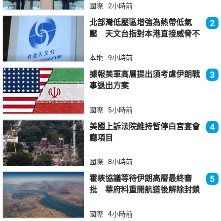
國際
2小時前
北部灣低壓區增強為熱帶低氣
2
壓 天文台指對本港直接威脅不
大
本地
9小時前
據報美軍高層提出須考慮伊朗戰
3
事退出方案
國際
5小時前
美國上訴法院維持暫停白宮宴會
4
廳項目
國際
8小時前
霍峽協議等待伊朗高層最終審
5
批 華府料重開航道後解除封鎖
國際
4小時前