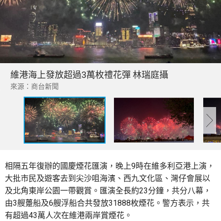
維港海上發放超過3萬枚禮花彈 林瑞庭攝
來源：商台新聞
相隔五年復辦的國慶煙花匯演，晚上9時在維多利亞港上演，
大批市民及遊客去到尖沙咀海濱、西九文化區、灣仔會展以
及北角東岸公園一帶觀賞。匯演全長約23分鐘，共分八幕，
由3艘躉船及6艘浮船合共發放31888枚煙花。警方表示，共
有超過43萬人次在維港兩岸賞煙花。