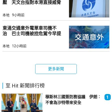
壓 天文台指對本港直接威脅
不大
本地
9小時前
東涌交通意外電單車司機不
治 巴士司機被控危駕今早提
堂
本地
12小時前
更多新聞
至 Hit 新聞排行榜
穆斯林三國簽防務協議 伊朗︰
1
不會為沙特帶來安全