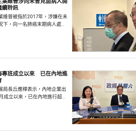
生葉維晉涉向未曾見面病人開
繼續聆訊
葉維晉被指於2017年，涉嫌在未
況下，向一名肺癌末期病人處方
吉舒達」，病人其後離世，家屬
，葉維晉面臨6項指控，醫委會
吉舒達」藥廠工
徐偉權作供指，當時的工作是向
藥物的資料，指葉維晉在2017年
查詢「吉舒達」的資訊，他曾和
海專班成立以來 已在內地進
胞肺癌治療的早期臨床試驗結
會
禁忌症」作討論，...
展局長丘應樺表示，內地企業出
0月成立以來，已在內地進行超過
，包括在北京、上海及山東等地，
參與；行政長官李家超出訪中亞
內地及香港企業隨團，簽訂96份
近17億元投資額。 丘應樺
，當局協助企業「出海」時，會