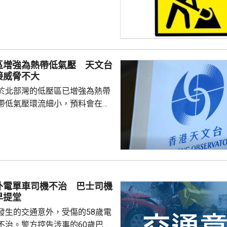
區增強為熱帶低氣壓 天文台
接威脅不大
於北部灣的低壓區已增強為熱帶
帶低氣壓環流細小，預料會在今
並逐漸減弱，與香港保持相當距
接威脅不大。除非該熱帶低氣壓
沿岸的路徑，否則需要發出一號
會頗低。天文台會密切監察該熱
度及動向。
外電單車司機不治 巴士司機
早提堂
發生的交通意外，受傷的58歲電
不治。警方控告涉事的60歲巴士