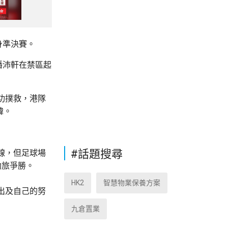
身準決賽。
潘沛軒在禁區起
功撲救，港隊
韓。
#話題搜尋
線，但足球場
勁旅爭勝。
HK2
智慧物業保養方案
出及自己的努
九倉置業