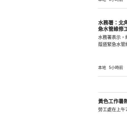
容情況不幸，
心。他指疫苗
的抗體會降低
水務署：北
問題，令免疫力減弱。 衞生
急水管維修
月底，錄得12
水務署表示，
蔭道緊急水管
水供應於清晨約5時
國瑞路的緊急
應於凌晨4時
本地
5小時前
黃色工作暑
勞工處在上午