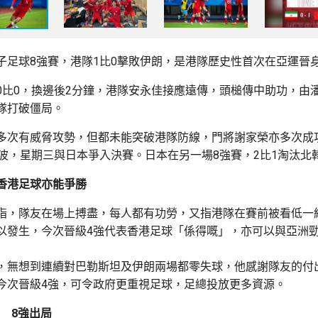
子足球8強賽，港隊1比0擊敗伊朗，是港隊歷史性首次在亞運晉
0比0，換邊後2分鐘，港隊安永佳接應遠傳，頭槌傳中助功，由
隊打破僵局。
多次有威脅攻勢，但都未能突破港隊防線，門將謝家榮亦多次成
贏波，星期三與日本爭入決賽。日本在另一場8強賽，2比1淘汰北
香港足球亦能爭勝
指，隊友在場上搏盡，每人都有功勞，又指港隊在賽前被看低一
以發生，今次晉級4強代表香港足球「係得嘅」，亦可以與亞洲
，無想到連續對巴勒斯坦及伊朗兩場都零失球，他感謝隊友的付
今次晉級4強，可令政府更重視足球，足總投放更多資源。
韓 8強出局