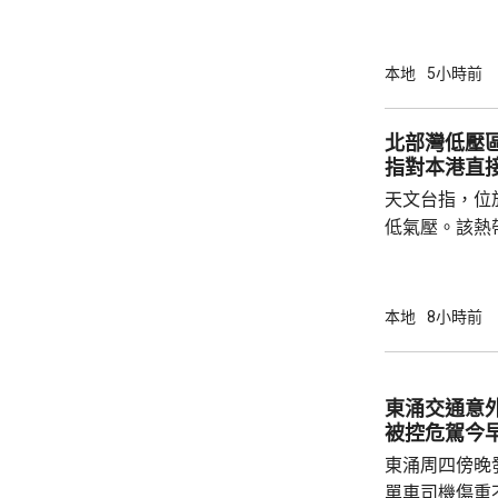
本地
5小時前
北部灣低壓
指對本港直
天文台指，位
低氣壓。該熱
日橫過海南島
離，對本港直
採取靠近廣東
本地
8小時前
戒備信號的機
帶低氣壓的強
東涌交通意
被控危駕今
東涌周四傍晚
單車司機傷重