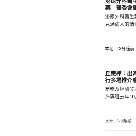
泌尿外科醫
藥 醫委會
泌尿外科醫生
見過病人的情
當時的新藥「
向醫委會投訴
今日繼續傳召證人。 當年在「
本地
13分鐘前
作的銷售人員
醫生提供有關
以前，已向他
丘應樺：出
葉維晉就小細
行多場推介
果，及藥物的「
商務及經濟發
海專班去年1
10場推介會
有幾千間企業
時，亦已帶同
本地
1小時前
合作備忘錄，達至
在本台節目指