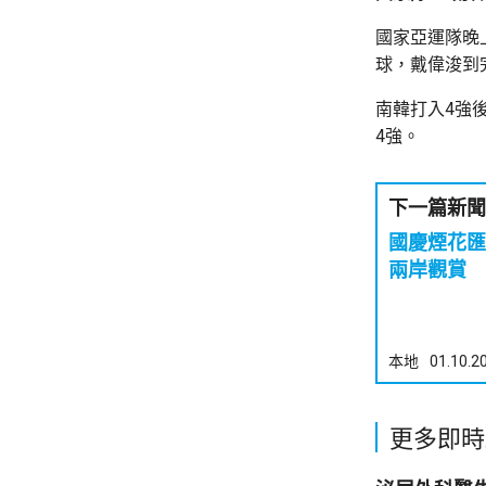
國家亞運隊晚
球，戴偉浚到
南韓打入4強
4強。
下一篇新聞
國慶煙花匯
兩岸觀賞
本地
01.10.2
更多即時