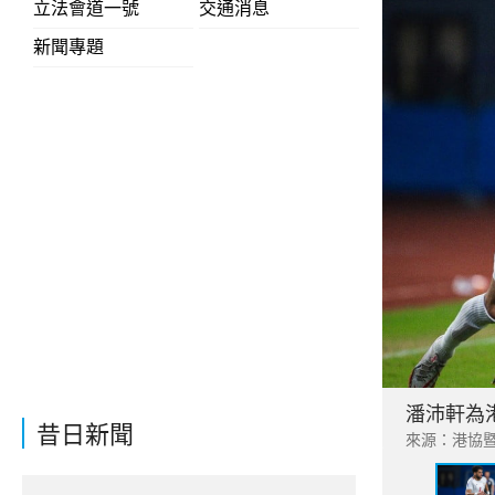
立法會道一號
交通消息
新聞專題
潘沛軒為
昔日新聞
來源：港協暨奧