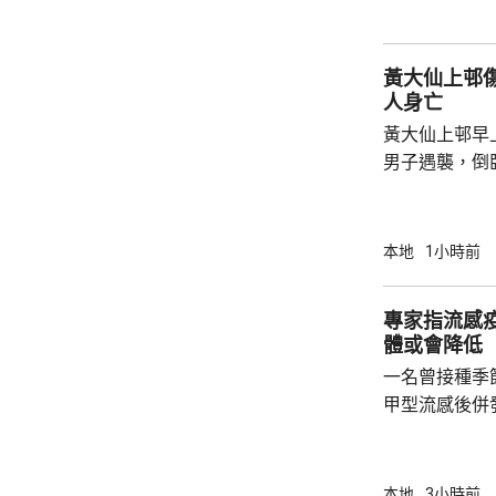
先將企業「引
總部或公司，
黃大仙上邨傷人及墮
整體經濟有幫助
人身亡
黃大仙上邨早
男子遇襲，倒
身都是鮮血，
案，救護員到
救，他送院時清醒。 約7分鐘
本地
1小時前
保安報案，指
對開地面，檢
專家指流感
別將案件列「
體或會降低
宗案件是否有
一名曾接種季
甲型流感後併
港今年首宗兒
傳染病學會會
系名譽臨床副
本地
3小時前