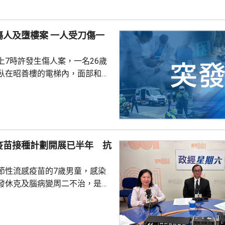
進來」，鼓勵在香港先成立地區
並在香港作籌融資，相信對香港
樓案 一人受刀傷一
，他下周出訪馬來...
上7時許發生傷人案，一名26歲
臥在昭善樓的電梯內，面部和全
身有多處刀傷。警方接獲保安報
場將傷者送到伊利沙伯醫院搶
後，警方再接獲
發現一名46歲男子倒臥在昭善樓
驗後證實男子當場不治。警方分
疫苗接種計劃開展已半年 抗
傷人」及「自殺」案，正調查兩
關。
節性流感疫苗的7歲男童，感染
發休克及腦病變周二不治，是本
童感染流感離世個案。亞洲兒童
長、香港大學兒童及青少年科學
教授關日華認為是個別事件，形