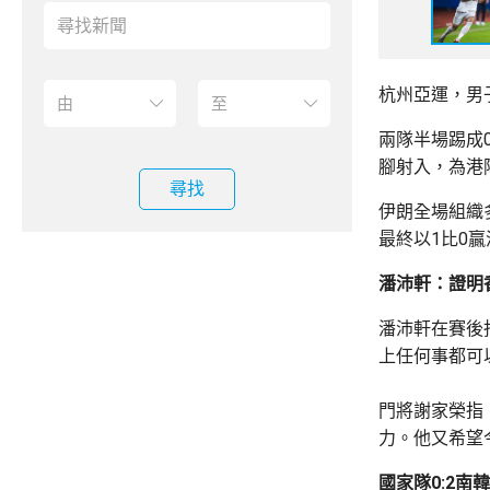
杭州亞運，男
兩隊半場踢成
腳射入，為港
尋找
伊朗全場組織
最終以1比0
潘沛軒：證明
潘沛軒在賽後
上任何事都可
門將謝家榮指
力。他又希望
國家隊0:2南