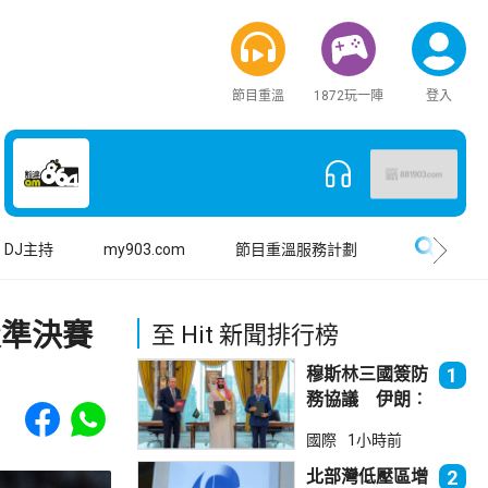
節目重溫
1872玩一陣
登入
搜尋
DJ主持
my903.com
節目重溫服務計劃
級準決賽
至 Hit 新聞排行榜
穆斯林三國簽防
1
務協議 伊朗︰
Share to Facebook
Share to WhatsApp
不會為沙特帶來
國際
1小時前
安全
北部灣低壓區增
2