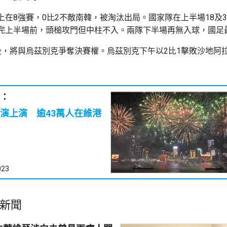
上在8強賽，0比2不敵南韓，被淘汰出局。國家隊在上半場18及3
完上半場前，頭槌攻門但中柱不入。兩隊下半場再無入球，國足最
後，將與烏茲別克爭奪決賽權。烏茲別克下午以2比1擊敗沙地阿
：
演上演 逾43萬人在維港
023
新聞