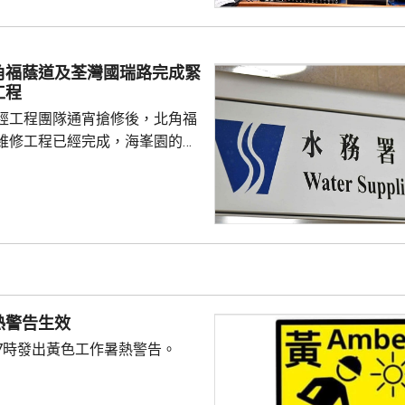
但不希望影響市民對疫苗的信
接種計劃開展已有半年，身體內
，亦要視乎病人本身有否先天性
角福蔭道及荃灣國瑞路完成緊
防護中心指截至7
工程
名兒童流感引發嚴重併發症...
經工程團隊通宵搶修後，北角福
維修工程已經完成，海峯園的食
半恢復正常。 另外，荃灣
水管維修工程亦已完成，食水供
起陸續恢復正常。
熱警告生效
7時發出黃色工作暑熱警告。