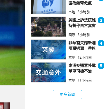
強為熱帶低氣
壓 天文台指對
本地
8小時前
本港直接威脅不
大
美國上訴法院維
3
持暫停白宮宴會
廳項目
國際
8小時前
非華裔夫婦新咖
4
啡灣遇溺 昏迷
送院
本地
12小時前
東涌交通意外電
5
單車司機不治
巴士司機被控危
本地
11小時前
駕今早提堂
更多新聞