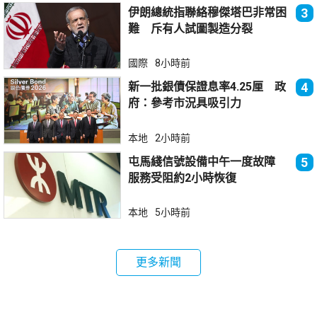
伊朗總統指聯絡穆傑塔巴非常困
3
難 斥有人試圖製造分裂
國際
8小時前
新一批銀債保證息率4.25厘 政
4
府：參考市況具吸引力
本地
2小時前
屯馬綫信號設備中午一度故障
5
服務受阻約2小時恢復
本地
5小時前
更多新聞