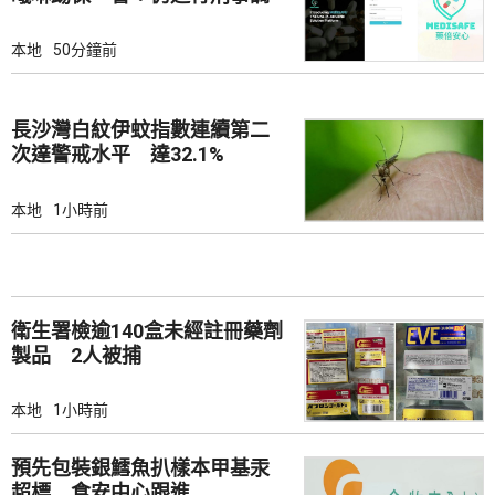
查
本地
50分鐘前
長沙灣白紋伊蚊指數連續第二
次達警戒水平 達32.1%
本地
1小時前
衛生署檢逾140盒未經註冊藥劑
製品 2人被捕
本地
1小時前
預先包裝銀鱈魚扒樣本甲基汞
超標 食安中心跟進