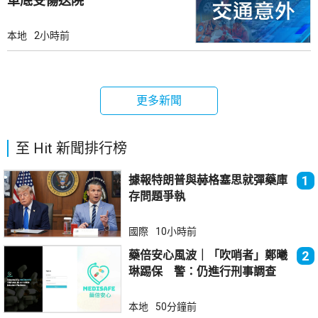
車底受傷送院
本地
2小時前
更多新聞
至 Hit 新聞排行榜
據報特朗普與赫格塞思就彈藥庫
1
存問題爭執
國際
10小時前
藥倍安心風波｜「吹哨者」鄭曦
2
琳踢保 警：仍進行刑事調查
本地
50分鐘前