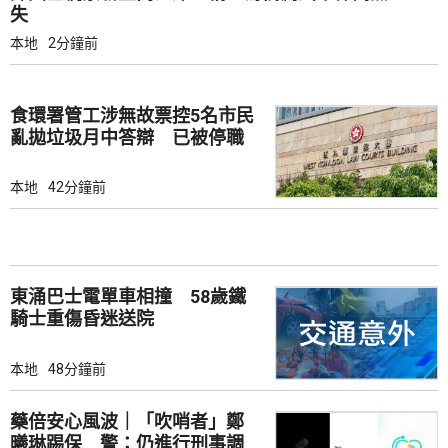
失
本地
2分鐘前
食環署管工涉無故票控5名市民
亂拋垃圾月中答辯 已被停職
本地
42分鐘前
東涌巴士電單車相撞 58歲鐵
騎士重傷昏迷送院
本地
48分鐘前
藥倍安心風波｜「吹哨者」鄭
曦琳踢保 警：仍進行刑事調