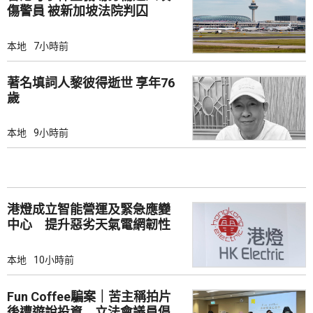
傷警員 被新加坡法院判囚
本地
7小時前
著名填詞人黎彼得逝世 享年76
歲
本地
9小時前
港燈成立智能營運及緊急應變
中心 提升惡劣天氣電網韌性
本地
10小時前
Fun Coffee騙案｜苦主稱拍片
後遭遊說投資 立法會議員倡