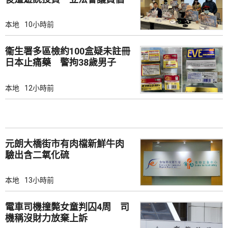
加強保障
本地
10小時前
衞生署多區檢約100盒疑未註冊
日本止痛藥 警拘38歲男子
本地
12小時前
元朗大橋街市有肉檔新鮮牛肉
驗出含二氧化硫
本地
13小時前
電車司機撞斃女童判囚4周 司
機稱沒財力放棄上訴