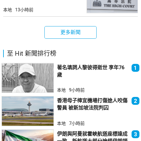
本地
13小時前
更多新聞
至 Hit 新聞排行榜
著名填詞人黎彼得逝世 享年76
1
歲
本地
9小時前
香港母子樟宜機場打傷途人咬傷
2
警員 被新加坡法院判囚
本地
7小時前
伊朗與阿曼就霍峽航道座標達成
3