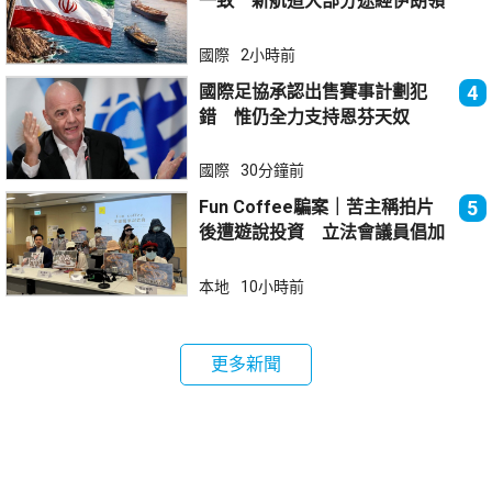
一致 新航道大部分途經伊朗領
海
國際
2小時前
國際足協承認出售賽事計劃犯
4
錯 惟仍全力支持恩芬天奴
國際
30分鐘前
Fun Coffee騙案｜苦主稱拍片
5
後遭遊說投資 立法會議員倡加
強保障
本地
10小時前
更多新聞