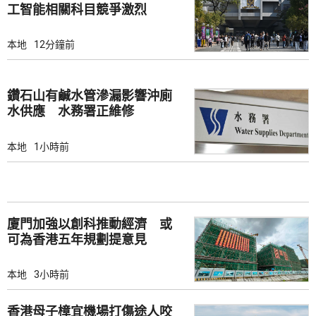
工智能相關科目競爭激烈
本地
12分鐘前
鑽石山有鹹水管滲漏影響沖廁
水供應 水務署正維修
本地
1小時前
廈門加強以創科推動經濟 或
可為香港五年規劃提意見
本地
3小時前
香港母子樟宜機場打傷途人咬