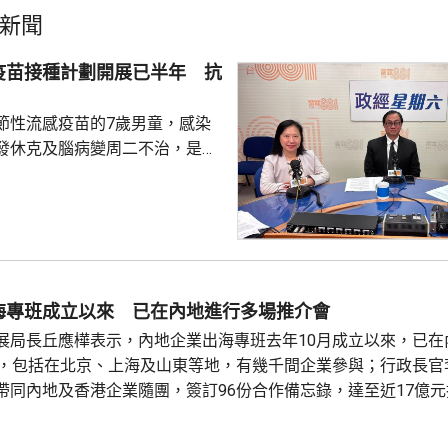
新聞
疫苗接種計劃開展已半年 抗
節性流感疫苗的7歲男童，感染
發休克及腦病變周二不治，是本
童感染流感離世個案。亞洲兒童
長、香港大學兒童及青少年科學
教授關日華認為是個別事件，形
但不希望影響市民對疫苗的信
接種計劃開展已有半年，身體內
，亦要視乎病人本身有否先天性
海專班成立以來 已在內地進行多場推介會
防護中心指截至7
展局長丘應樺表示，內地企業出海專班去年10月成立以來，已在
名兒童流感引發嚴重併發症...
會，包括在北京、上海及山東等地，有幾千間企業參與；行政長官
帶同內地及香港企業隨團，簽訂96份合作備忘錄，達至近17億元投
目指，當局協助企業「出海」時，會先將企業「引進來」，鼓勵
公司，並在香港作籌融資，相信對香港整體經濟有幫助，他下周出訪