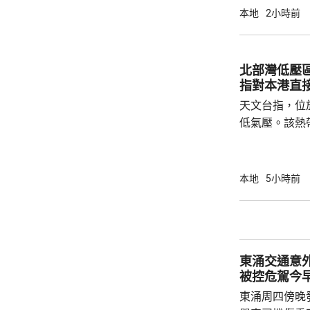
本地
2小時前
北部灣低壓
指對本港直
天文台指，位
低氣壓。該熱
日橫過海南島
離，對本港直
採取靠近廣東
本地
5小時前
戒備信號的機
帶低氣壓的強
東涌交通意
被控危駕今
東涌周四傍晚