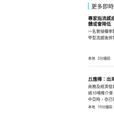
更多即時
專家指流感
體或會降低
一名曾接種季
甲型流感後併
港今年首宗兒
傳染病學會會
系名譽臨床副
本地
2分鐘前
容情況不幸，
心。他指疫苗
的抗體會降低
丘應樺：出
問題，令免疫力減弱。 衞生
商務及經濟發
月底，錄得12
過10場推介
中亞時，亦已
應樺在本台節
本地
10分鐘前
立地區總部或