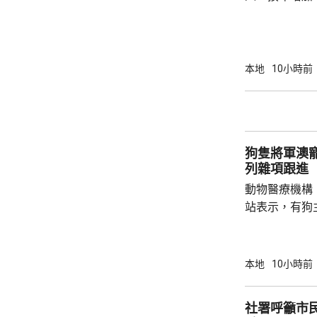
37.1萬人。
52%；死亡人
瘤、循環系統疾病
方面，上半年
本地
10小時前
1466人，按
471人，按年
狗隻將軍澳
列雜項跟進
動物醫療機構
站表示，有狗
道的寵物公園
適，狗主將狗
亡，狗主事後聯
本地
10小時前
示，經初步調
件交由將軍澳
社署呼籲市
捕。