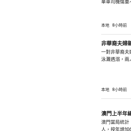
單車司機傷重
司機危險駕駛
裁判法院提堂。 事發在周四傍晚6時許
龍運巴士沿東
本地
8小時前
山公路出口時
單車攝入巴士
非華裔夫婦
身體多處受傷
一對非華裔夫
周五早上8時
泳灘遇溺，兩人昏迷
許接報有人遇
分別由途人及
本地
8小時前
澳門上半年總
澳門當局統計，
人，按年增加6