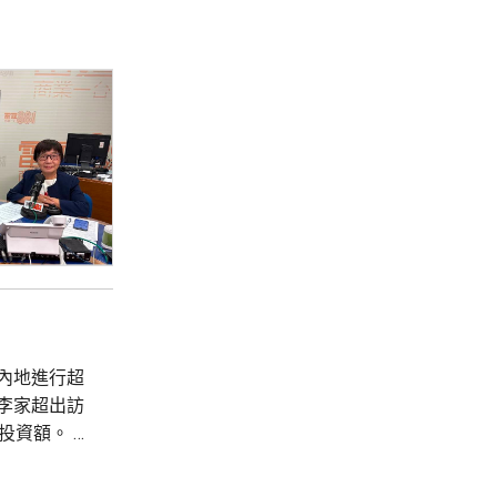
內地進行超
李家超出訪
資額。 丘
在香港先成
馬來...