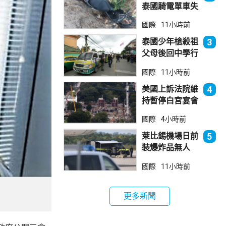
泰國騎電單車失
控墮崖 1死1
國際
11小時前
傷
泰國少年槍殺祖
3
父母後回中學行
兇 累計最少8
國際
11小時前
死23傷
美國上訴法院維
4
持暫停白宮宴會
廳項目
國際
4小時前
萊比錫機場日前
5
裝爆炸品無人
機 由一名司機
國際
11小時前
發現再踢落
更多新聞