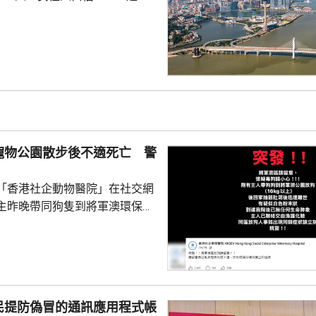
新生嬰兒有1340名，男嬰佔逾
數1329人，首3位死因分別是腫
和呼吸系統疾病。 人口流動
從內地持單程證的新來澳人士有
年少150人；新批給准許居留人士
少逾420人。
寵物公園散步後不適死亡 警
「香港社企動物醫院」在社交網
主昨晚帶同狗隻到將軍澳環保大
散步，回家後狗隻抽筋、肚瀉不
隻送往寵物診所，狗隻其後死
絡交由漁護署化驗。 警方表
查，案件暫時列作雜項處理，案
警區特遣隊跟進，暫時未有人被
民提防偽冒的通訊應用程式帳