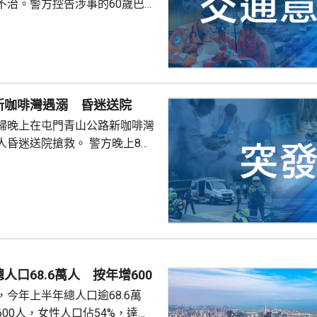
不治。警方控告涉事的60歲巴士
導致他人死亡，案件今早在屯門
。一輛
涌東交匯處行駛，去到近北大嶼
，懷疑切線撞到一架電單車。電
車頭，推行約20米。電單車司機
新咖啡灣遇溺 昏迷送院
，昏迷送往北大嶼山醫院，延至
婦晚上在屯門青山公路新咖啡灣
許證實死亡。
送院搶救。 警方晚上8時
溺。兩名年齡20及23歲的事主，
消防救起，昏迷送往屯門醫院。
人口68.6萬人 按年增600
今年上半年總人口逾68.6萬
00人，女性人口佔54%，達