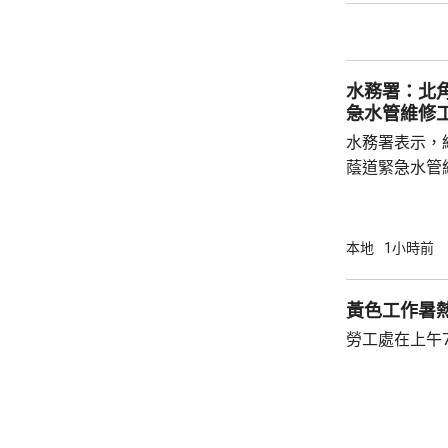
水務署：北
急水管維修
水務署表示，
蔭道緊急水管
水供應於清晨約5時
國瑞路的緊急
應於凌晨4時
本地
1小時前
黃色工作暑
勞工處在上午