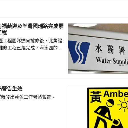
角福蔭道及荃灣國瑞路完成緊
工程
經工程團隊通宵搶修後，北角福
維修工程已經完成，海峯園的食
半恢復正常。 另外，荃灣
水管維修工程亦已完成，食水供
起陸續恢復正常。
熱警告生效
7時發出黃色工作暑熱警告。