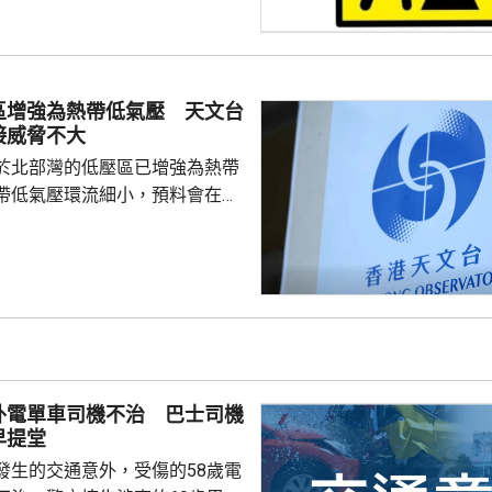
區增強為熱帶低氣壓 天文台
接威脅不大
於北部灣的低壓區已增強為熱帶
帶低氣壓環流細小，預料會在今
並逐漸減弱，與香港保持相當距
接威脅不大。除非該熱帶低氣壓
沿岸的路徑，否則需要發出一號
會頗低。天文台會密切監察該熱
度及動向。
外電單車司機不治 巴士司機
早提堂
發生的交通意外，受傷的58歲電