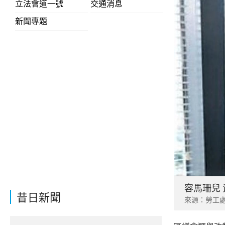
立法會道一號
交通消息
新聞專題
容馬珊兒
昔日新聞
來源：勞工