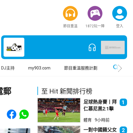
節目重溫
1872玩一陣
登入
搜尋
DJ主持
my903.com
節目重溫服務計劃
電郵
至 Hit 新聞排行榜
足球熱身賽丨拜
1
仁慕尼黑2:1擊
Share to Facebook
Share to WhatsApp
敗阿士東維拉
體育
9小時前
一對中國籍父女
2