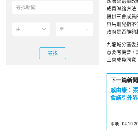
區議會選舉改
成員聯絡方法
提供三會成員
容馬珊兒指不
政府是否能夠
九龍城分區委
意要有機會，
尋找
三會成員同意
下一篇新聞
戚由康：張
會議引外界
本地
04.10.2