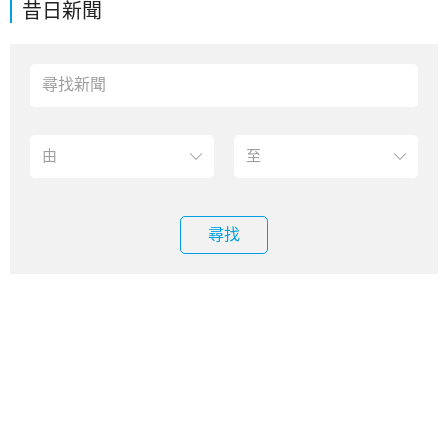
昔日新聞
尋找