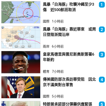
風暴「白海豚」吹襲沖繩至少3
1
傷 近500航班取消
國際
1小時前
風暴「白海豚」靠近華東 或周
2
日登陸浙閩沿岸
兩岸
6小時前
皇家馬德里與雲尼斯奧斯簽署6
3
年新約
體育
7小時前
傳美國防部次長訪華受阻 因北
4
京不滿美對台軍售
國際
5小時前
特朗普承認部分彈藥供應緊張
5