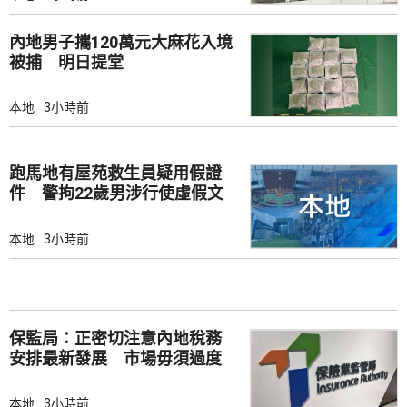
內地男子攜120萬元大麻花入境
被捕 明日提堂
本地
3小時前
跑馬地有屋苑救生員疑用假證
件 警拘22歲男涉行使虛假文
書
本地
3小時前
保監局：正密切注意內地稅務
安排最新發展 市場毋須過度
解讀
本地
3小時前