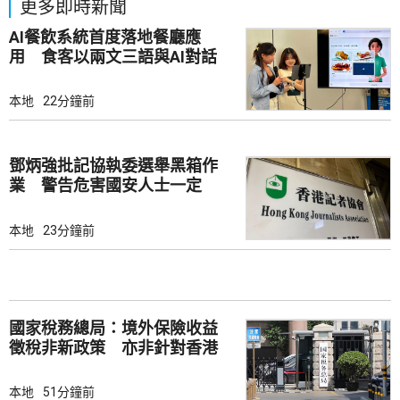
更多即時新聞
AI餐飲系統首度落地餐廳應
用 食客以兩文三語與AI對話
點餐
本地
22分鐘前
鄧炳強批記協執委選舉黑箱作
業 警告危害國安人士一定
「釘死你」
本地
23分鐘前
國家稅務總局：境外保險收益
徵稅非新政策 亦非針對香港
市場
本地
51分鐘前