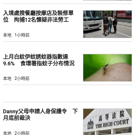
入境處搜餐廳按摩店及裝修單
位 拘捕12名懷疑非法勞工
本地
1小時前
上月白紋伊蚊誘蚊器指數達
9.6% 食環署指蚊子分布情況
廣泛
本地
2小時前
Danny父母申請人身保護令 下
月底前裁決
本地
2小時前