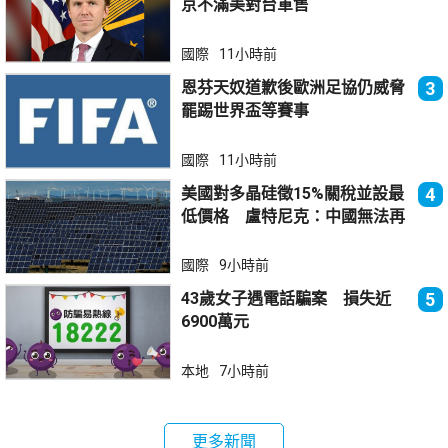
京不滿美對台軍售
國際
11小時前
恩芬天奴道歉後歐洲足協仍威脅
3
罷踢世界盃等賽事
國際
11小時前
美國對多晶硅徵15%關稅並設最
4
低價格 盧特尼克：中國無法再
傾銷
國際
9小時前
43歲女子遇電話騙案 損失近
5
6900萬元
本地
7小時前
更多新聞