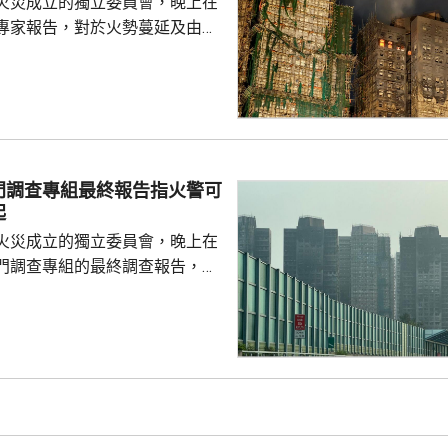
火災成立的獨立委員會，晚上在
專家報告，對於火勢蔓延及由此
況，報告認同如果宏福苑使用的
具備阻燃性能，起初的火勢或者
從而避免火勢蔓延，受波及的建
減少。專家報告又指，遮蓋窗戶
接導致窗戶失效及火勢橫向蔓
門調查專組最終報告指火警可
攝氏340至370度。沒有使用
起
溫度則維持在100度...
火災成立的獨立委員會，晚上在
門調查專組的最終調查報告，指
，推斷起火地點位於宏昌閣104
外的平台。有關地點堆積的殘留物
括安全網，以及遮蓋窗戶的發泡
發現其他起火源頭的情況下，跨
得出結論，認為今次火災極有可
，起因可能是點燃的煙蒂燒著起
物料。現場並發現兩個煙蒂。 受