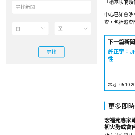
「硝基呋喃類
中心已知會涉
查，包括追查
下一篇新聞
許正宇：J
尋找
性
本地
06.10.2
更多即時
宏福苑專家
初火勢或會