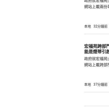
政府就宏福苑
網站上載兩份
造成的傷亡情
安全網和帆布
會自行熄滅，
本地
32分鐘前
築物數量亦會
的發泡膠板直
延。 試驗顯示，發泡膠板導致廚房窗失效，廚
宏福苑跨部
房內部溫度升至
能是煙蒂引
發泡膠板的內部
政府就宏福苑
網站上載跨部
根據現有證據
室及105室
高達2米，包
本地
37分鐘前
膠板等。在未
部門調查專組
能是意外事故
火地點的可燃