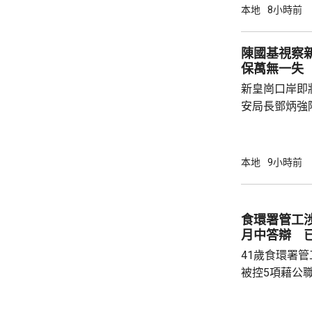
體多處受傷，
本地
8小時前
60歲巴士司
嚴重傷害」被捕。 龍運表示，涉事
陳國基視察
往沙田的路線
保萬無一失
駕駛職務，派
新皇崗口岸即
方調查事故原
安局長鄧炳強
岸區視察，並
度與人員部署。 陳國基表示，由保安局
跨部門工作小
本地
9小時前
交通路線試行
試。將借鑑啟
蓋約20個類別
食環署管工
測試，循序漸
月中答辯 
後即時跟進問題
41歲食環署
被控5項藉公
裁判法院提堂
保釋，今個月27