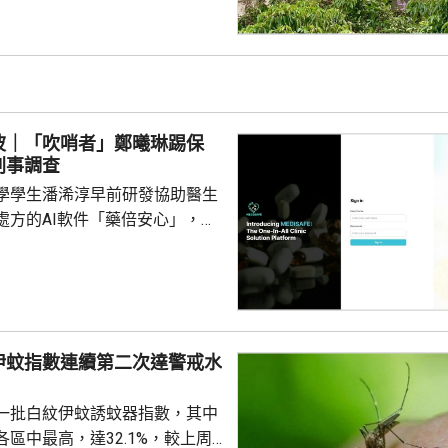
食環署深水埗區環境衞生辦事處
小隊的管工。控罪指，他涉嫌於
24年期間，無故票控5人再次亂拋垃
妥善送達，部分人被票控時甚至
們被追討罰款、遭通緝和拘捕。
波｜「吹哨者」鄭曦琳踢保
停職 ...
刑事調查
學學生潘浠淳早前研發協助醫生
處方的AI軟件「藥倍安心」，去
美國公司代為開發。揭發事件的
琳今年2月，涉嫌未獲當事人同
資料並造成指明傷害，被警方拘
候查。鄭曦琳今日在社交平台證
完成踢保程序，獲無條件釋放。
伊蚊指數連續第二次達警戒水
時指，被捕女子今日更新保釋手
%
續保釋候查，又說案件的刑事調
一批白紋伊蚊誘蚊器指數，其中
被捕人拒絕保釋候查，...
區中最高，達32.1%，較上周