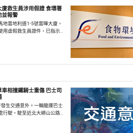
救生員涉用假證 食環署
池並報警
馬地雲地利道1-5號雲暉大廈，
使用虛假救生員證件，已指示泳
亦已報警及通報物業管理業監管
到核實結果，發現一名昨日在屋
救生員，證件資料與總會紀錄不
池的當值救生員資格存疑，亦懷
供足夠合資格救生員，會考慮向
署表示，今年至頭
相撞鐵騎士重傷 巴士司
00個持牌私人...
捕
許發生交通意外。一輛龍運巴士
處行駛，駛至近北大嶼山公路出
線撞到一架電單車，電單車攝入
推行約20米。58歲電單車司機身