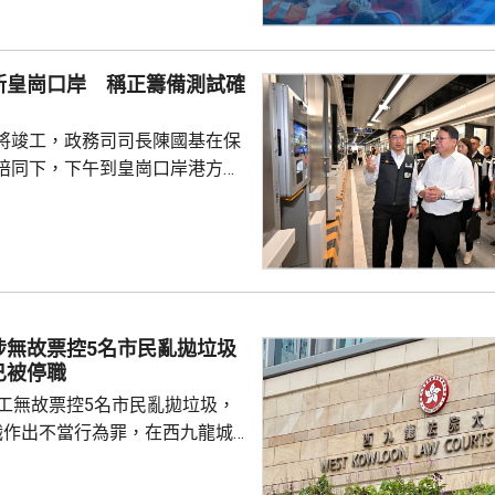
昏迷送往北大嶼山醫院治理。
機涉嫌「危險駕駛引致他人身體受
的是一輛開
新皇崗口岸 稱正籌備測試確
E42巴士，已即時暫停涉事車長
員到醫院慰問傷者，並會配合警
將竣工，政務司司長陳國基在保
因。
陪同下，下午到皇崗口岸港方口
聽取跨部門小組匯報最新測試進
統籌的
組，正籌備綜合營運測試、公共
，以及全方位應急演練和壓力測
德體育園開幕前的經驗，進行涵
、超過100個不同規模的演練和
涉無故票控5名市民亂拋垃圾
進提升口岸負荷，並在每次測試
已被停職
，又要求小組必須以...
管工無故票控5名市民亂拋垃圾，
職作出不當行為罪，在西九龍城
。被告暫時毋須答辯，以1萬元
日到區域法院答辯。 被告羅