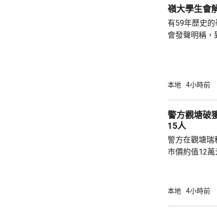
火勢蔓延影響，
有59年歷史
會發聲明稱，
步；惟近年校
各種因素下，作出
生會外務副會
承認學生會，
本地
4小時前
務，舉例舉辦
拒絕租借，發
警方觀塘破
生會完全失去運作空間。
15人
生會相繼解散，
警方在觀塘瑞
巿價約值12
有液態依托咪
行動中拘捕1
營毒窟及販運
本地
4小時前
介乎26至7
捕。