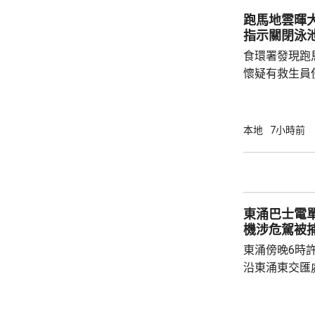
跑馬地雲暉大廈
指示關閉泳
食環署發現跑
懷疑有救生員
池立即關閉，
局。 食環署昨向香港拯溺總會核實一批救生員
資料，今日收
本地
7小時前
苑泳池當值的
符。考慮到泳
疑未按法例提
泳池持牌人提出檢控。 食環
東涌巴士電單車
上月底，對逾14
機涉危駕被
東涌傍晚6時
沿東涌東交匯
口時，懷疑切
巴士車頭，遭