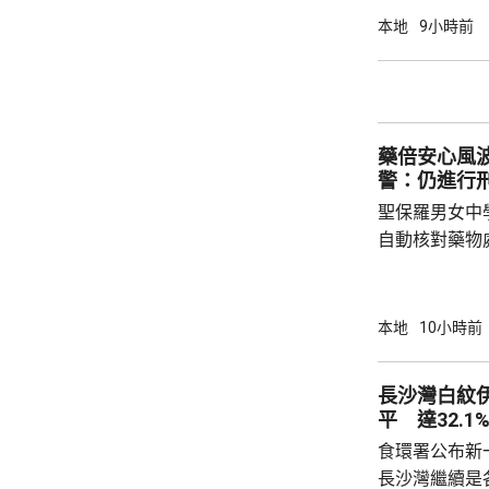
銳，案發時為
本地
9小時前
轄下專責執法
2023至20
圾，告票未有
不在港，令他
藥倍安心風
食環署：涉事管工
警：仍進行
聖保羅男女中
自動核對藥物
年被質疑是由
城大學生鄭曦
意下披露個人
本地
10小時前
捕並獲准保釋
實，已向警方
長沙灣白紋
警方回覆查詢
平 達32.1
續時，拒絕繼
食環署公布新
查仍在進行中，
長沙灣繼續是各