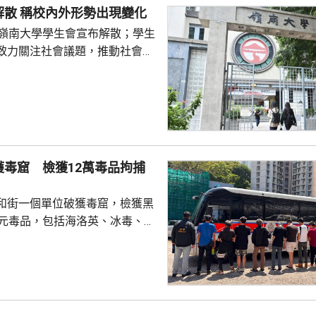
嶺大學生會解散 稱校內外形勢出現變化
宏福苑共有924個...
的嶺南大學學生會宣布解散；學生
致力關注社會議題，推動社會進
園內外形勢都出現變化，在平衡
解散的艱難決定。 前嶺大學
長賴卓賢表示，校方去年起拒絕
導致學生會無法在校內提供服
迎新活動時，校內外多個場地均
放刊物時亦遭校方沒收，形容學
獲毒窟 檢獲12萬毒品拘捕
 對於近年多間院校學
他認為是學界以至...
和街一個單位破獲毒窟，檢獲黑
萬元毒品，包括海洛英、冰毒、含
酯的煙彈，以及一批吸毒工具。
5人。其中一名43歲女子，涉嫌經
危險藥物，另外13男1女，年齡
5歲，涉嫌服食或注射危險藥物被