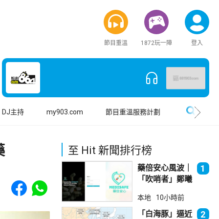
節目重溫
1872玩一陣
登入
搜尋
DJ主持
my903.com
節目重溫服務計劃
藥
至 Hit 新聞排行榜
藥倍安心風波｜
1
「吹哨者」鄭曦
Share to Facebook
Share to WhatsApp
琳踢保 警：仍
本地
10小時前
進行刑事調查
「白海豚」逼近
2