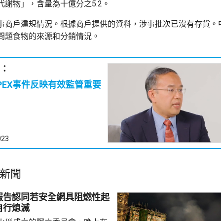
代謝物」，含量為十億分之5.2。
事商戶違規情況。根據商戶提供的資料，涉事批次已沒有存貨。
問題食物的來源和分銷情況。
：
PEX事件反映有效監管重要
023
新聞
報告認同若安全網具阻燃性起
自行熄滅