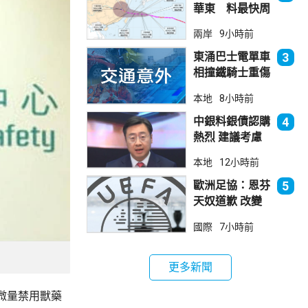
華東 料最快周
日登陸浙閩
兩岸
9小時前
東涌巴士電單車
3
相撞鐵騎士重傷
巴士司機涉危駕
本地
8小時前
被捕
中銀料銀債認購
4
熱烈 建議考慮
認購20至30手
本地
12小時前
歐洲足協：恩芬
5
天奴道歉 改變
不了抵制世界盃
國際
7小時前
立場
更多新聞
微量禁用獸藥