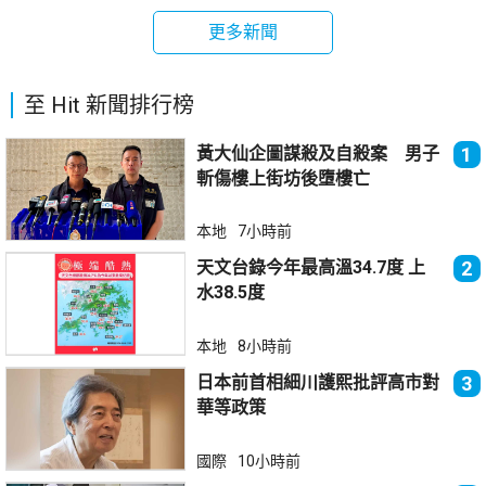
更多新聞
至 Hit 新聞排行榜
黃大仙企圖謀殺及自殺案 男子
1
斬傷樓上街坊後墮樓亡
本地
7小時前
天文台錄今年最高溫34.7度 上
2
水38.5度
本地
8小時前
日本前首相細川護熙批評高市對
3
華等政策
國際
10小時前