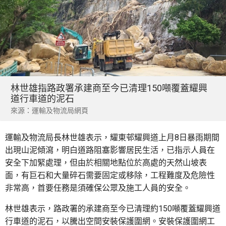
林世雄指路政署承建商至今已清理150噸覆蓋耀興
道行車道的泥石
來源：運輸及物流局網頁
運輸及物流局長林世雄表示，耀東邨耀興道上月8日暴雨期間
出現山泥傾瀉，明白道路阻塞影響居民生活，已指示人員在
安全下加緊處理，但由於相關地點位於高處的天然山坡表
面，有巨石和大量碎石需要固定或移除，工程難度及危險性
非常高，首要任務是須確保公眾及施工人員的安全。
林世雄表示，路政署的承建商至今已清理約150噸覆蓋耀興道
行車道的泥石，以騰出空間安裝保護圍網。安裝保護圍網工