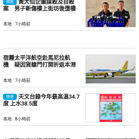
黃大仙企圖謀殺及自殺
精選
案 男子斬傷樓上街坊後墮樓
亡
本地
7小時前
宿霧太平洋航空赴馬尼拉航
機 疑因貨艙門打開折返本港
本地
7小時前
天文台錄今年最高溫34.7
精選
度 上水38.5度
本地
8小時前