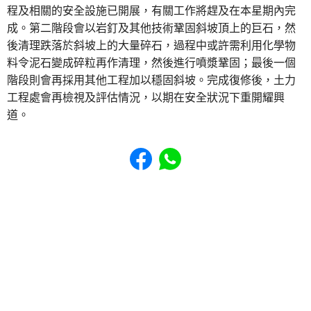
程及相關的安全設施已開展，有關工作將趕及在本星期內完
成。第二階段會以岩釘及其他技術鞏固斜坡頂上的巨石，然
後清理跌落於斜坡上的大量碎石，過程中或許需利用化學物
料令泥石變成碎粒再作清理，然後進行噴漿鞏固；最後一個
階段則會再採用其他工程加以穩固斜坡。完成復修後，土力
工程處會再檢視及評估情況，以期在安全狀況下重開耀興
道。
Share to Facebook
Share to WhatsApp