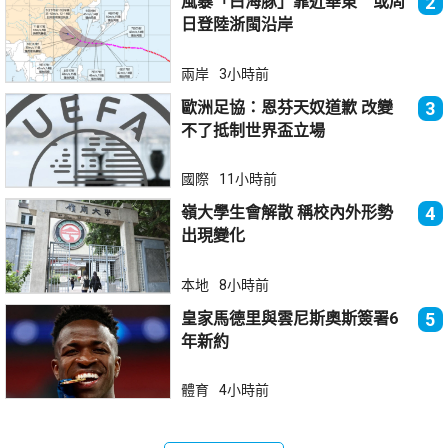
風暴「白海豚」靠近華東 或周
2
日登陸浙閩沿岸
兩岸
3小時前
歐洲足協：恩芬天奴道歉 改變
3
不了抵制世界盃立場
國際
11小時前
嶺大學生會解散 稱校內外形勢
4
出現變化
本地
8小時前
皇家馬德里與雲尼斯奧斯簽署6
5
年新約
體育
4小時前