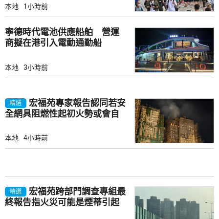
本地
1小時前
寧德時代電池供應船舶 營運
商擬在港引入電動通勤船
本地
3小時前
宏福苑專家報告認同若安
精選
全網具阻燃性起初火勢或會自
行熄滅
本地
4小時前
宏福苑跨部門調查專組最
精選
終報告指火災可能是煙蒂引起