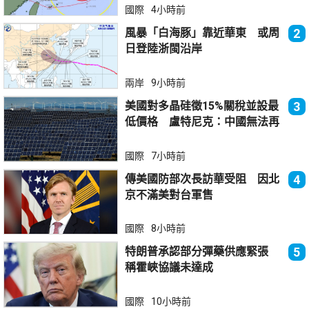
國際
4小時前
風暴「白海豚」靠近華東 或周
2
日登陸浙閩沿岸
兩岸
9小時前
美國對多晶硅徵15%關稅並設最
3
低價格 盧特尼克：中國無法再
傾銷
國際
7小時前
傳美國防部次長訪華受阻 因北
4
京不滿美對台軍售
國際
8小時前
特朗普承認部分彈藥供應緊張
5
稱霍峽協議未達成
國際
10小時前